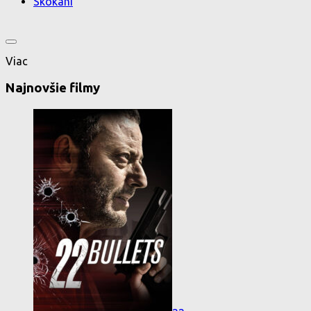
Skokani
Viac
Najnovšie filmy