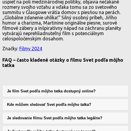
uspieť na poli medzinárodnej politiky, objavia nečakané
rozmery svojho vzťahu a vďaka tomu sa zo svetového
summitu v Glasgowe vrátia domov s piesňou na perách.
„Globálne zdanenie uhlíka!“ Silný osobný príbeh, Jiřího
humor a charizma, Martinine originálne piesne, surové
filmové zábery a inšpiratívny nápad na záchranu planéty
vytvárajú neprehliadnuteľný film s potenciálnym
celospoločenským dosahom.
Značky:
Filmy 2024
FAQ – často kladené otázky o filmu Svet podľa môjho
tatka
Je film Svet podľa môjho tatka dostupný online?
Kde môžem sledovať Svet podľa môjho tatka?
Je sledovanie filmu Svet podľa môjho tatka legálne?