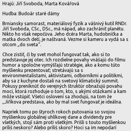
Hrajú: Jiří Svoboda, Marta Kovářová
Hudba: Budoár staré dámy
Brniansky samorast, materiálový fyzik a vášnivý kutil RNDr.
Jiří Svoboda, CSc., DSc., má nápad, ako zachrániť planétu.
Nikto ho však nepočúva. Jeho dcéra Marta, hudobníčka a
matka dvoch detí, je naštvaná. Vezme si kameru a vydá sa s
otcom „do sveta“.
Chce zistiť, či by svet mohol fungovať tak, ako si to
predstavuje jej otec. Ich rozdielne povahy vnášajú do filmu
humor a spoločne vymýšľajú stratégie, ako a komu túto
myšlienku prezentovať; stretávajú sa s
environmentalistami, aktivistami, odborníkmi a politikmi,
aby sa z kuchyne dostali na svetový klimatický summit.
Pokusy preniknúť do verejných štruktúr obnažujú povahu
moci, ktorá rozhoduje o tom, kto, s akými otázkami a kam
môže vstúpiť. Všetci oslovení sa zhodujú, na tom že
,,Jiříkova predstava, ako by mal svet fungovať je ideálna.
Napriek tomu po štyroch rokoch putovania so svojou
myšlienkou globálnej uhlíkovej dane a dividendy pre
všetkých, stojí sám proti všetkým. Prišli s touto myšlienkou
príliš neskoro? Alebo príliš skoro? Hoci sa im nepodarí