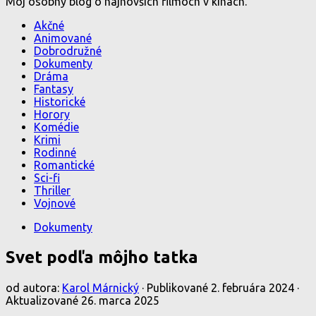
Môj osobný blog o najnovších filmoch v kinách.
Akčné
Animované
Dobrodružné
Dokumenty
Dráma
Fantasy
Historické
Horory
Komédie
Krimi
Rodinné
Romantické
Sci-fi
Thriller
Vojnové
Dokumenty
Svet podľa môjho tatka
od autora:
Karol Márnický
· Publikované
2. februára 2024
·
Aktualizované
26. marca 2025