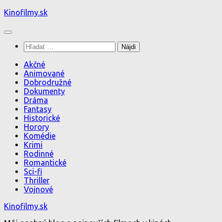
Preskočiť
Kinofilmy.sk
na
obsah
Hľadať:
Akčné
Animované
Dobrodružné
Dokumenty
Dráma
Fantasy
Historické
Horory
Komédie
Krimi
Rodinné
Romantické
Sci-fi
Thriller
Vojnové
Kinofilmy.sk