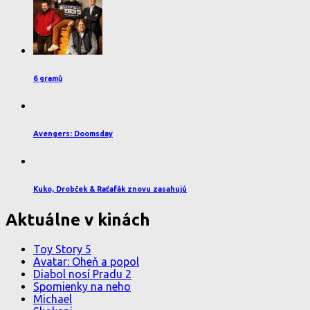
6 gramů
Avengers: Doomsday
Kuko, Drobček & Raťafák znovu zasahujú
Aktuálne v kinách
Toy Story 5
Avatar: Oheň a popol
Diabol nosí Pradu 2
Spomienky na neho
Michael