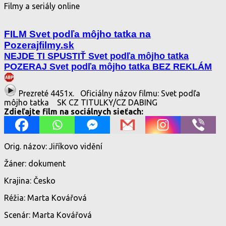
Filmy a seriály online
FILM Svet podľa môjho tatka na
Pozerajfilmy.sk
NEJDE TI SPUSTIŤ Svet podľa môjho tatka
POZERAJ Svet podľa môjho tatka BEZ REKLÁM
Prezreté 4451x.
Oficiálny názov filmu: Svet podľa
môjho tatka
SK CZ TITULKY/CZ DABING
Zdieľajte film na sociálnych sieťach:
Orig. názov: Jiříkovo vidění
Žáner: dokument
Krajina: Česko
Réžia: Marta Kovářová
Scenár: Marta Kovářová