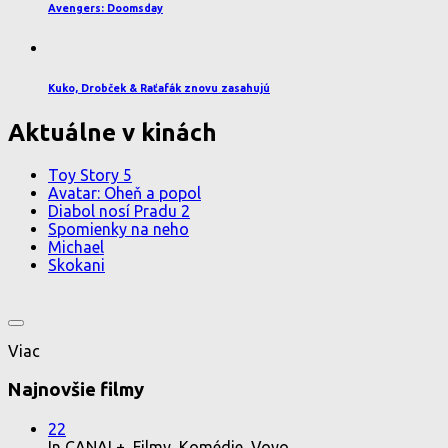
Avengers: Doomsday
Kuko, Drobček & Raťafák znovu zasahujú
Aktuálne v kinách
Toy Story 5
Avatar: Oheň a popol
Diabol nosí Pradu 2
Spomienky na neho
Michael
Skokani
Viac
Najnovšie filmy
22
In CANAL+, Filmy, Komédie, Voyo