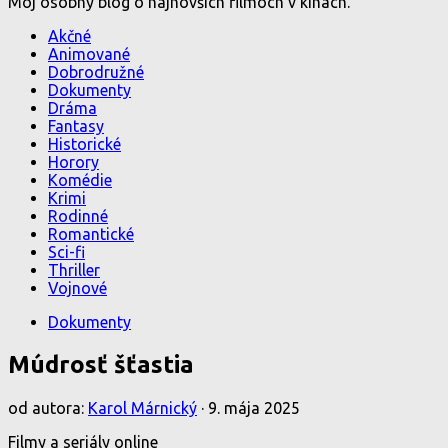
Môj osobný blog o najnovších filmoch v kinách.
Akčné
Animované
Dobrodružné
Dokumenty
Dráma
Fantasy
Historické
Horory
Komédie
Krimi
Rodinné
Romantické
Sci-fi
Thriller
Vojnové
Dokumenty
Múdrosť šťastia
od autora:
Karol Márnický
·
9. mája 2025
Filmy a seriály online