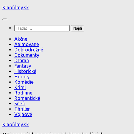
Preskočiť
Kinofilmy.sk
na
obsah
Hľadať:
Akčné
Animované
Dobrodružné
Dokumenty
Dráma
Fantasy
Historické
Horory
Komédie
Krimi
Rodinné
Romantické
Sci-fi
Thriller
Vojnové
Kinofilmy.sk