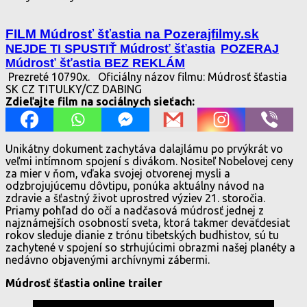
FILM Múdrosť šťastia na Pozerajfilmy.sk
NEJDE TI SPUSTIŤ Múdrosť šťastia
POZERAJ
Múdrosť šťastia BEZ REKLÁM
Prezreté 10790x.
Oficiálny názov filmu: Múdrosť šťastia
SK CZ TITULKY/CZ DABING
Zdieľajte film na sociálnych sieťach:
Unikátny dokument zachytáva dalajlámu po prvýkrát vo
veľmi intímnom spojení s divákom. Nositeľ Nobelovej ceny
za mier v ňom, vďaka svojej otvorenej mysli a
odzbrojujúcemu dôvtipu, ponúka aktuálny návod na
zdravie a šťastný život uprostred výziev 21. storočia.
Priamy pohľad do očí a nadčasová múdrosť jednej z
najznámejších osobností sveta, ktorá takmer deväťdesiat
rokov sleduje dianie z trónu tibetských budhistov, sú tu
zachytené v spojení so strhujúcimi obrazmi našej planéty a
nedávno objavenými archívnymi zábermi.
Múdrosť šťastia online trailer