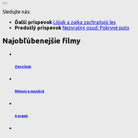
Sledujte nás:
Ďalší príspevok
Lišiak a zajka zachraňujú les
Predošlý príspevok
Nezvratný osud: Pokrvné puto
Najobľúbenejšie filmy
Zmrzlinár
Mimoni a monštrá
6 gramů