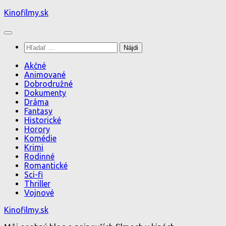
Preskočiť
Kinofilmy.sk
na
obsah
Hľadať:
Akčné
Animované
Dobrodružné
Dokumenty
Dráma
Fantasy
Historické
Horory
Komédie
Krimi
Rodinné
Romantické
Sci-fi
Thriller
Vojnové
Kinofilmy.sk