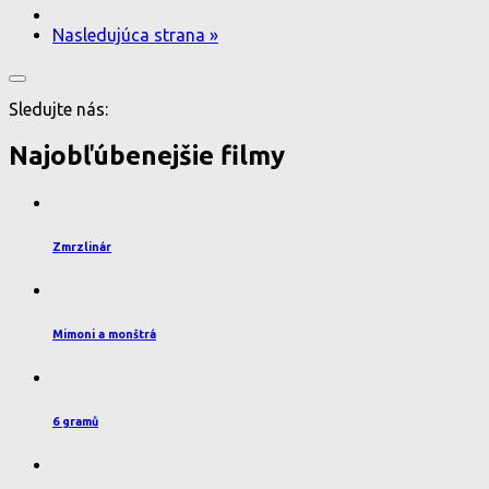
Nasledujúca strana »
Sledujte nás:
Najobľúbenejšie filmy
Zmrzlinár
Mimoni a monštrá
6 gramů