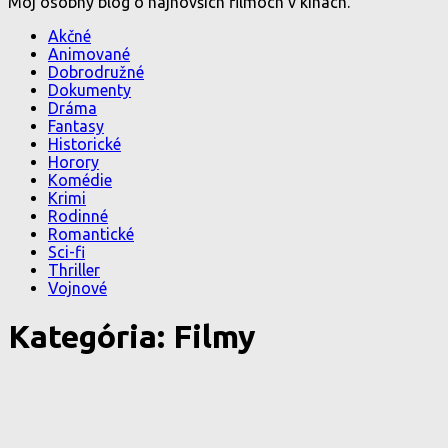
Môj osobný blog o najnovších filmoch v kinách.
Akčné
Animované
Dobrodružné
Dokumenty
Dráma
Fantasy
Historické
Horory
Komédie
Krimi
Rodinné
Romantické
Sci-fi
Thriller
Vojnové
Kategória:
Filmy