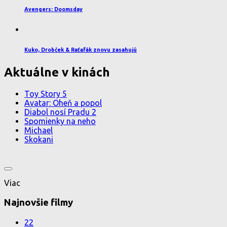
Avengers: Doomsday
Kuko, Drobček & Raťafák znovu zasahujú
Aktuálne v kinách
Toy Story 5
Avatar: Oheň a popol
Diabol nosí Pradu 2
Spomienky na neho
Michael
Skokani
Viac
Najnovšie filmy
22