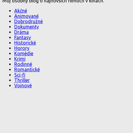
Môj osobný blog o najnovších filmoch v kinách.
Akčné
Animované
Dobrodružné
Dokumenty
Dráma
Fantasy
Historické
Horory
Komédie
Krimi
Rodinné
Romantické
Sci-fi
Thriller
Vojnové