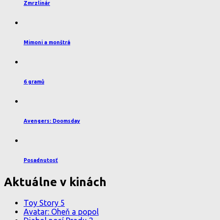
Zmrzlinár
Mimoni a monštrá
6 gramů
Avengers: Doomsday
Posadnutosť
Aktuálne v kinách
Toy Story 5
Avatar: Oheň a popol