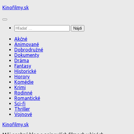
Preskočiť
Kinofilmy.sk
na
obsah
Hľadať:
Akčné
Animované
Dobrodružné
Dokumenty
Dráma
Fantasy
Historické
Horory
Komédie
Krimi
Rodinné
Romantické
Sci-fi
Thriller
Vojnové
Kinofilmy.sk