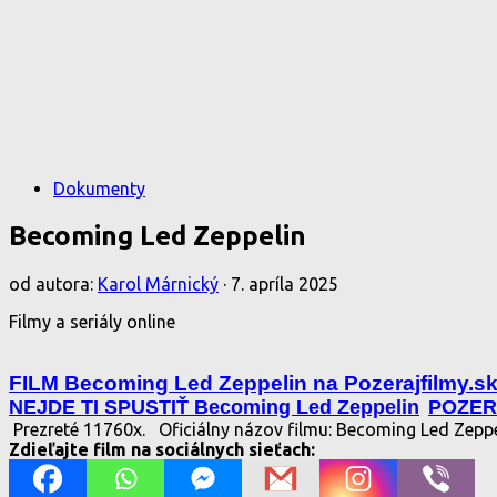
Dokumenty
Becoming Led Zeppelin
od autora:
Karol Márnický
·
7. apríla 2025
Filmy a seriály online
FILM Becoming Led Zeppelin na Pozerajfilmy.s
NEJDE TI SPUSTIŤ Becoming Led Zeppelin
POZER
Prezreté 11760x.
Oficiálny názov filmu: Becoming Led Zepp
Zdieľajte film na sociálnych sieťach: