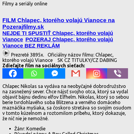
Filmy a seriály online
FILM Chlapec, ktorého volajú Vianoce na
Pozerajfilmy.sk
NEJDE TI SPUSTIŤ Chlapec, ktorého volajú
Vianoce
POZERAJ Chlapec, ktorého volajú
Vianoce BEZ REKLÁM
Prezreté 3895x.
Oficiálny názov filmu: Chlapec,
ktorého volajú Vianoce
SK CZ TITULKY/CZ DABING
Zdieľajte film na sociálnych sieťach:
Chlapec Nikolas sa vydáva na neobyčajné dobrodružstvo
na zasnežený sever. Chce nájsť svojho otca, ktorý sa vydal
objaviť bájnu dedinu elfov Elfhelm. Nikolas, ktorý so sebou
berie tvrdohlavého soba Blitzena a verného domáceho
maznáčika myšiaka, sa čoskoro stretáva so svojím osudom
v tomto kúzelnom a roztomilom príbehu, ktorý dokazuje,
že nič nie je nemožné.
Žánr: Komedie
Původní název: A Boy Called Christmas