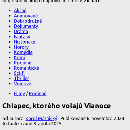
Môj osobný blog o najnovších filmoch v kinách.
Akčné
Animované
Dobrodružné
Dokumenty
Dráma
Fantasy
Historické
Horory
Komédie
Krimi
Rodinné
Romantické
Sci-fi
Thriller
Vojnové
Filmy
/
Rodinné
Chlapec, ktorého volajú Vianoce
od autora:
Karol Márnický
· Publikované
6. novembra 2024
·
Aktualizované
8. apríla 2025