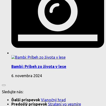
Bambi: Príbeh zo života v lese
6. novembra 2024
Sledujte nás:
Ďalší príspevok
Vianočný hrad
Predošlý príspevok
Stratení vo vesmíre