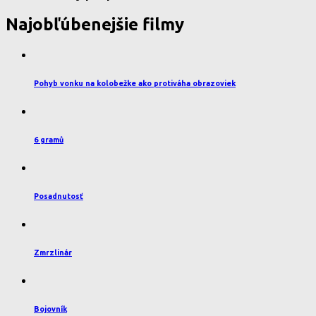
Najobľúbenejšie filmy
Pohyb vonku na kolobežke ako protiváha obrazoviek
6 gramů
Posadnutosť
Zmrzlinár
Bojovník