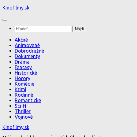
Preskočiť
Kinofilmy.sk
na
obsah
Hľadať:
Akčné
Animované
Dobrodružné
Dokumenty
Dráma
Fantasy
Historické
Horory
Komédie
Krimi
Rodinné
Romantické
Sci-fi
Thriller
Vojnové
Kinofilmy.sk