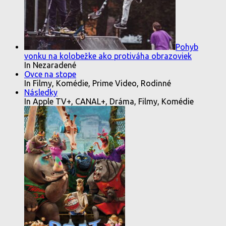
Pohyb
vonku na kolobežke ako protiváha obrazoviek
In Nezaradené
Ovce na stope
In Filmy, Komédie, Prime Video, Rodinné
Následky
In Apple TV+, CANAL+, Dráma, Filmy, Komédie