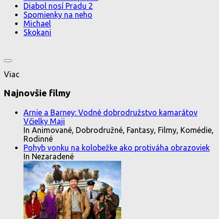
Diabol nosí Pradu 2
Spomienky na neho
Michael
Skokani
Viac
Najnovšie filmy
Arnie a Barney: Vodné dobrodružstvo kamarátov
Včielky Maji
In Animované, Dobrodružné, Fantasy, Filmy, Komédie,
Rodinné
Pohyb vonku na kolobežke ako protiváha obrazoviek
In Nezaradené