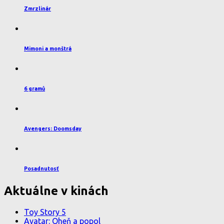
Zmrzlinár
Mimoni a monštrá
6 gramů
Avengers: Doomsday
Posadnutosť
Aktuálne v kinách
Toy Story 5
Avatar: Oheň a popol