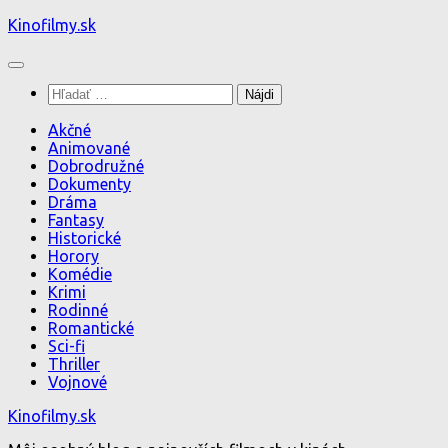
Preskočiť
Kinofilmy.sk
na
obsah
Hľadať:
Akčné
Animované
Dobrodružné
Dokumenty
Dráma
Fantasy
Historické
Horory
Komédie
Krimi
Rodinné
Romantické
Sci-fi
Thriller
Vojnové
Kinofilmy.sk