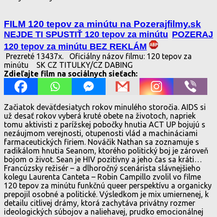
FILM 120 tepov za minútu na Pozerajfilmy.sk
NEJDE TI SPUSTIŤ 120 tepov za minútu
POZERAJ
120 tepov za minútu BEZ REKLÁM
Prezreté 13437x.
Oficiálny názov filmu: 120 tepov za
minútu
SK CZ TITULKY/CZ DABING
Zdieľajte film na sociálnych sieťach:
Začiatok deväťdesiatych rokov minulého storočia. AIDS si
už desať rokov vyberá kruté obete na životoch, napriek
tomu aktivisti z parížskej pobočky hnutia ACT UP bojujú s
nezáujmom verejnosti, otupenosti vlád a machináciami
farmaceutických firiem. Nováčik Nathan sa zoznamuje s
radikálom hnutia Seanom, ktorého politický boj je zároveň
bojom o život. Sean je HIV pozitívny a jeho čas sa kráti…
Francúzsky režisér – a dlhoročný scenárista slávnejšieho
kolegu Laurenta Canteta – Robin Campillo zvolil vo filme
120 tepov za minútu funkčnú queer perspektívu a organicky
prepojil osobné a politické. Výsledkom je mix umiernenej, k
detailu citlivej drámy, ktorá zachytáva privátny rozmer
ideologických súbojov a naliehavej, prudko emocionálnej