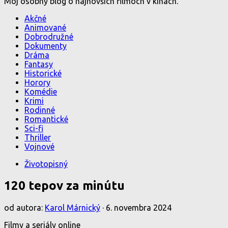
Môj osobný blog o najnovších filmoch v kinách.
Akčné
Animované
Dobrodružné
Dokumenty
Dráma
Fantasy
Historické
Horory
Komédie
Krimi
Rodinné
Romantické
Sci-fi
Thriller
Vojnové
Životopisný
120 tepov za minútu
od autora:
Karol Márnický
·
6. novembra 2024
Filmy a seriály online