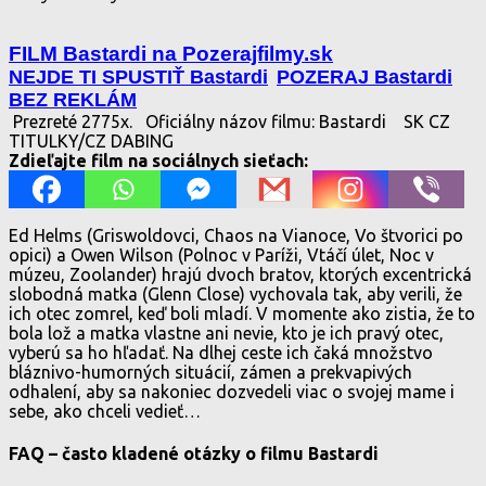
FILM Bastardi na Pozerajfilmy.sk
NEJDE TI SPUSTIŤ Bastardi
POZERAJ Bastardi
BEZ REKLÁM
Prezreté 2775x.
Oficiálny názov filmu: Bastardi
SK CZ
TITULKY/CZ DABING
Zdieľajte film na sociálnych sieťach:
Ed Helms (Griswoldovci, Chaos na Vianoce, Vo štvorici po
opici) a Owen Wilson (Polnoc v Paríži, Vtáčí úlet, Noc v
múzeu, Zoolander) hrajú dvoch bratov, ktorých excentrická
slobodná matka (Glenn Close) vychovala tak, aby verili, že
ich otec zomrel, keď boli mladí. V momente ako zistia, že to
bola lož a matka vlastne ani nevie, kto je ich pravý otec,
vyberú sa ho hľadať. Na dlhej ceste ich čaká množstvo
bláznivo-humorných situácií, zámen a prekvapivých
odhalení, aby sa nakoniec dozvedeli viac o svojej mame i
sebe, ako chceli vedieť…
FAQ – často kladené otázky o filmu Bastardi