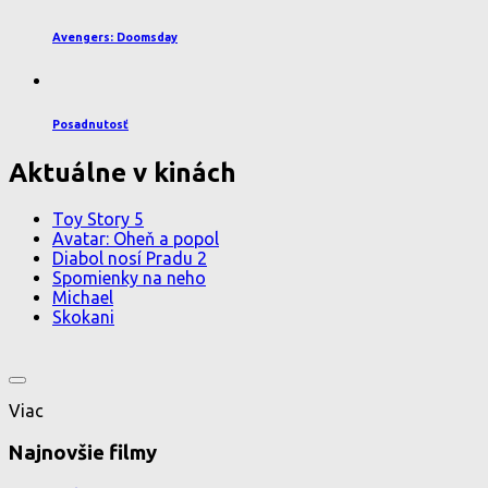
Avengers: Doomsday
Posadnutosť
Aktuálne v kinách
Toy Story 5
Avatar: Oheň a popol
Diabol nosí Pradu 2
Spomienky na neho
Michael
Skokani
Viac
Najnovšie filmy