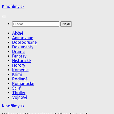
Preskočiť
Kinofilmy.sk
na
obsah
Hľadať:
Akčné
Animované
Dobrodružné
Dokumenty
Dráma
Fantasy
Historické
Horory
Komédie
Krimi
Rodinné
Romantické
Sci-fi
Thriller
Vojnové
Kinofilmy.sk