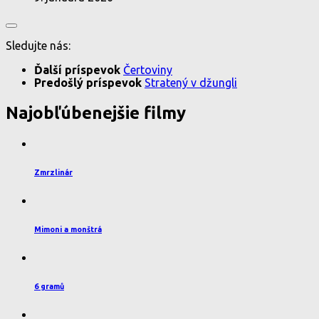
Sledujte nás:
Ďalší príspevok
Čertoviny
Predošlý príspevok
Stratený v džungli
Najobľúbenejšie filmy
Zmrzlinár
Mimoni a monštrá
6 gramů