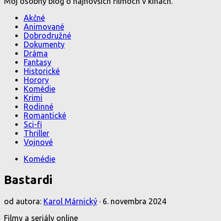
Môj osobný blog o najnovších filmoch v kinách.
Akčné
Animované
Dobrodružné
Dokumenty
Dráma
Fantasy
Historické
Horory
Komédie
Krimi
Rodinné
Romantické
Sci-fi
Thriller
Vojnové
Komédie
Bastardi
od autora:
Karol Márnický
·
6. novembra 2024
Filmy a seriály online