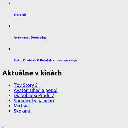
6 gramů
Avengers: Doomsday
Kuko, Drobček & Raťafák znovu zasahujú
Aktuálne v kinách
Toy Story 5
Avatar: Oheň a popol
Diabol nosí Pradu 2
Spomienky na neho
Michael
Skokani