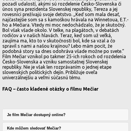
pozadí udalostí, akými sú rozdelenie Česko-Slovenska či
únos syna prezidenta Slovenskej republiky, Tereza a jej
rovesníci prežívajú svoje detstvo. „Keď som mala desať,
najčastejšie som sa s kamoškou hrávala na Winnetoua, E.T.-
ho a Mečiara. Vtedy mi moc nedochádzalo, že je skutočný.
Bol však všade okolo. V telke, na plagátoch, v debatách
rodičov a v našich hlavách. Teraz, keď som už veľká,
zaujíma ma, kto to v skutočnosti bol, kde sa vzal a čo
spravil s nami a našou krajinou? Lebo mám pocit, že
podobná story sa dnes odohráva všade možne po svete.”
Film Mečiar vznikol po takmer 25-ich rokoch od rozdelenia
Česko-Slovenska a vzniku samostatnej Slovenskej
republiky. Nie je však len rozprávaním o jednej etape
slovenských politických dejín. Približuje oveľa
univerzálnejšiu a veľmi súčasnú tému.
FAQ – často kladené otázky o filmu Mečiar
Je film Mečiar dostupný online?
Kde môžem sledovať Mečiar?