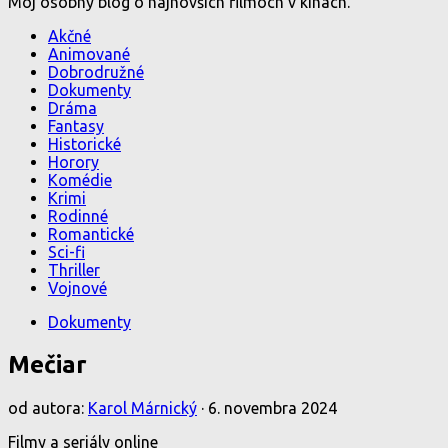
Môj osobný blog o najnovších filmoch v kinách.
Akčné
Animované
Dobrodružné
Dokumenty
Dráma
Fantasy
Historické
Horory
Komédie
Krimi
Rodinné
Romantické
Sci-fi
Thriller
Vojnové
Dokumenty
Mečiar
od autora:
Karol Márnický
·
6. novembra 2024
Filmy a seriály online