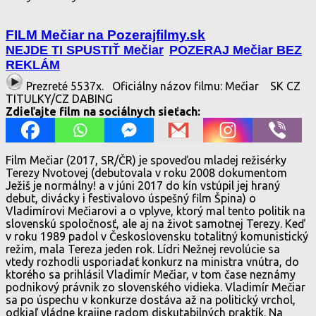
FILM Mečiar na Pozerajfilmy.sk
NEJDE TI SPUSTIŤ Mečiar
POZERAJ Mečiar BEZ
REKLÁM
Prezreté 5537x.
Oficiálny názov filmu: Mečiar
SK CZ
TITULKY/CZ DABING
Zdieľajte film na sociálnych sieťach:
Film Mečiar (2017, SR/ČR) je spoveďou mladej režisérky
Terezy Nvotovej (debutovala v roku 2008 dokumentom
Ježiš je normálny! a v júni 2017 do kín vstúpil jej hraný
debut, divácky i festivalovo úspešný film Špina) o
Vladimírovi Mečiarovi a o vplyve, ktorý mal tento politik na
slovenskú spoločnosť, ale aj na život samotnej Terezy. Keď
v roku 1989 padol v Československu totalitný komunistický
režim, mala Tereza jeden rok. Lídri Nežnej revolúcie sa
vtedy rozhodli usporiadať konkurz na ministra vnútra, do
ktorého sa prihlásil Vladimír Mečiar, v tom čase neznámy
podnikový právnik zo slovenského vidieka. Vladimír Mečiar
sa po úspechu v konkurze dostáva až na politický vrchol,
odkiaľ vládne krajine radom diskutabilných praktík. Na