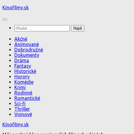
Preskočiť
Kinofilmy.sk
na
obsah
Hľadať:
Akčné
Animované
Dobrodružné
Dokumenty
Dráma
Fantasy
Historické
Horory
Komédie
Krimi
Rodinné
Romantické
Sci-fi
Thriller
Vojnové
Kinofilmy.sk