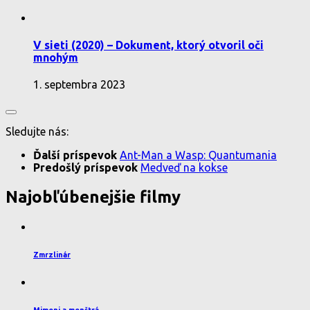
V sieti (2020) – Dokument, ktorý otvoril oči
mnohým
1. septembra 2023
Sledujte nás:
Ďalší príspevok
Ant-Man a Wasp: Quantumania
Predošlý príspevok
Medveď na kokse
Najobľúbenejšie filmy
Zmrzlinár
Mimoni a monštrá