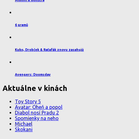
6 gramů
Kuko, Drobček & Raťafák znovu zasahujú
Avengers: Doomsday
Aktuálne v kinách
Toy Story 5
Avatar: Oheň a popol
Diabol nosí Pradu 2
Spomienky na neho
Michael
Skokani