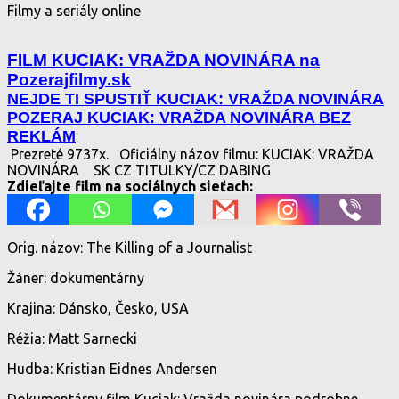
Filmy a seriály online
FILM KUCIAK: VRAŽDA NOVINÁRA na
Pozerajfilmy.sk
NEJDE TI SPUSTIŤ KUCIAK: VRAŽDA NOVINÁRA
POZERAJ KUCIAK: VRAŽDA NOVINÁRA BEZ
REKLÁM
Prezreté 9737x.
Oficiálny názov filmu: KUCIAK: VRAŽDA
NOVINÁRA
SK CZ TITULKY/CZ DABING
Zdieľajte film na sociálnych sieťach:
Orig. názov: The Killing of a Journalist
Žáner: dokumentárny
Krajina: Dánsko, Česko, USA
Réžia: Matt Sarnecki
Hudba: Kristian Eidnes Andersen
Dokumentárny film Kuciak: Vražda novinára podrobne