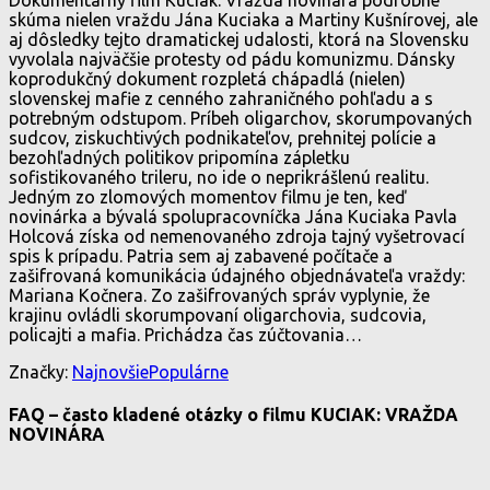
skúma nielen vraždu Jána Kuciaka a Martiny Kušnírovej, ale
aj dôsledky tejto dramatickej udalosti, ktorá na Slovensku
vyvolala najväčšie protesty od pádu komunizmu. Dánsky
koprodukčný dokument rozpletá chápadlá (nielen)
slovenskej mafie z cenného zahraničného pohľadu a s
potrebným odstupom. Príbeh oligarchov, skorumpovaných
sudcov, ziskuchtivých podnikateľov, prehnitej polície a
bezohľadných politikov pripomína zápletku
sofistikovaného trileru, no ide o neprikrášlenú realitu.
Jedným zo zlomových momentov filmu je ten, keď
novinárka a bývalá spolupracovníčka Jána Kuciaka Pavla
Holcová získa od nemenovaného zdroja tajný vyšetrovací
spis k prípadu. Patria sem aj zabavené počítače a
zašifrovaná komunikácia údajného objednávateľa vraždy:
Mariana Kočnera. Zo zašifrovaných správ vyplynie, že
krajinu ovládli skorumpovaní oligarchovia, sudcovia,
policajti a mafia. Prichádza čas zúčtovania…
Značky:
Najnovšie
Populárne
FAQ – často kladené otázky o filmu KUCIAK: VRAŽDA
NOVINÁRA