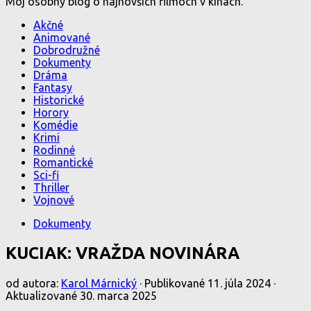
Môj osobný blog o najnovších filmoch v kinách.
Akčné
Animované
Dobrodružné
Dokumenty
Dráma
Fantasy
Historické
Horory
Komédie
Krimi
Rodinné
Romantické
Sci-fi
Thriller
Vojnové
Dokumenty
KUCIAK: VRAŽDA NOVINÁRA
od autora:
Karol Márnický
· Publikované
11. júla 2024
·
Aktualizované
30. marca 2025