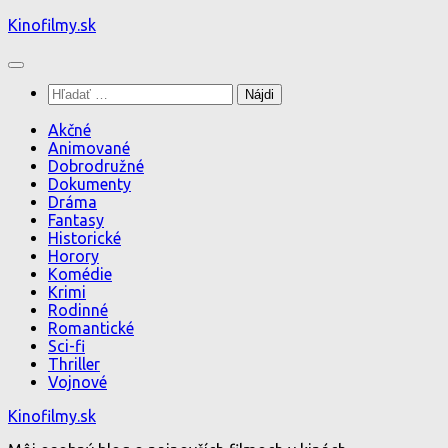
Preskočiť
Kinofilmy.sk
na
obsah
Hľadať:
Akčné
Animované
Dobrodružné
Dokumenty
Dráma
Fantasy
Historické
Horory
Komédie
Krimi
Rodinné
Romantické
Sci-fi
Thriller
Vojnové
Kinofilmy.sk