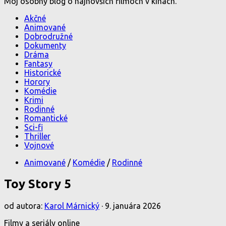
Môj osobný blog o najnovších filmoch v kinách.
Akčné
Animované
Dobrodružné
Dokumenty
Dráma
Fantasy
Historické
Horory
Komédie
Krimi
Rodinné
Romantické
Sci-fi
Thriller
Vojnové
Animované
/
Komédie
/
Rodinné
Toy Story 5
od autora:
Karol Márnický
·
9. januára 2026
Filmy a seriály online