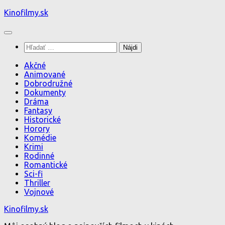
Preskočiť
Kinofilmy.sk
na
obsah
Hľadať:
Akčné
Animované
Dobrodružné
Dokumenty
Dráma
Fantasy
Historické
Horory
Komédie
Krimi
Rodinné
Romantické
Sci-fi
Thriller
Vojnové
Kinofilmy.sk