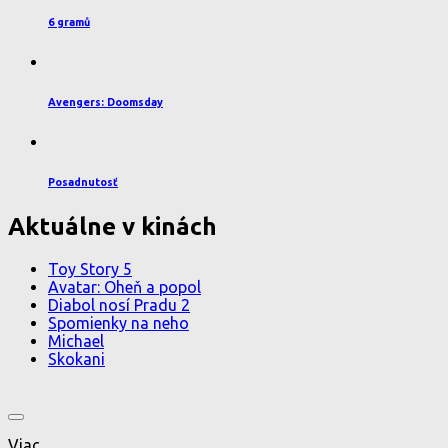
6 gramů
Avengers: Doomsday
Posadnutosť
Aktuálne v kinách
Toy Story 5
Avatar: Oheň a popol
Diabol nosí Pradu 2
Spomienky na neho
Michael
Skokani
Viac