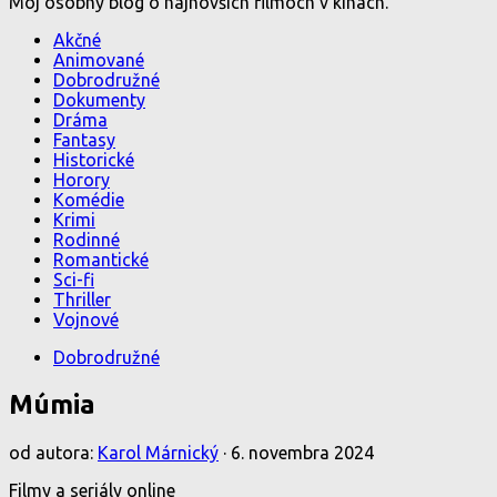
Môj osobný blog o najnovších filmoch v kinách.
Akčné
Animované
Dobrodružné
Dokumenty
Dráma
Fantasy
Historické
Horory
Komédie
Krimi
Rodinné
Romantické
Sci-fi
Thriller
Vojnové
Dobrodružné
Múmia
od autora:
Karol Márnický
·
6. novembra 2024
Filmy a seriály online