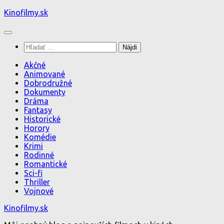
Preskočiť
Kinofilmy.sk
na
obsah
Hľadať:
Akčné
Animované
Dobrodružné
Dokumenty
Dráma
Fantasy
Historické
Horory
Komédie
Krimi
Rodinné
Romantické
Sci-fi
Thriller
Vojnové
Kinofilmy.sk