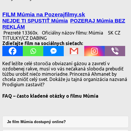
FILM Múmia na Pozerajfilmy.sk
NEJDE TI SPUSTIŤ Múmia
POZERAJ Múmia BEZ
REKLÁM
Prezreté 13360x.
Oficiálny názov filmu: Múmia
SK CZ
TITULKY/CZ DABING
Zdieľajte film na sociálnych sieťach:
Keď ležíte celé storočia obviazaní gázou a zavretí v
ozdobenej rakve, musí vo vás nečakaná sloboda prebudiť
túžbu urobiť niečo mimoriadne. Princezná Ahmanet by
chcela zničiť celý svet. Dokáže ju tajná organizácia nazvaná
Prodigium zastaviť?
FAQ – často kladené otázky o filmu Múmia
Je film Múmia dostupný online?