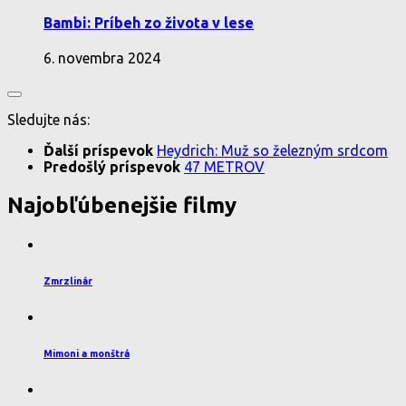
Bambi: Príbeh zo života v lese
6. novembra 2024
Sledujte nás:
Ďalší príspevok
Heydrich: Muž so železným srdcom
Predošlý príspevok
47 METROV
Najobľúbenejšie filmy
Zmrzlinár
Mimoni a monštrá