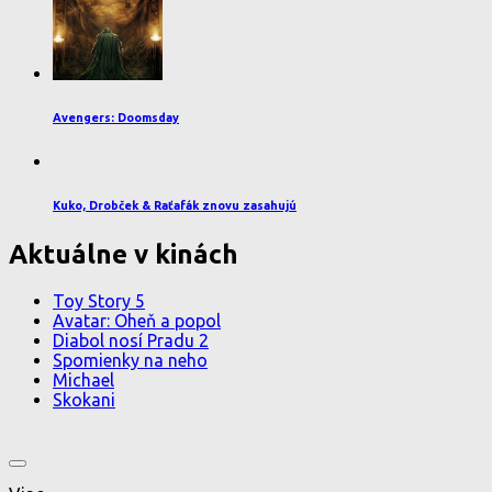
Avengers: Doomsday
Kuko, Drobček & Raťafák znovu zasahujú
Aktuálne v kinách
Toy Story 5
Avatar: Oheň a popol
Diabol nosí Pradu 2
Spomienky na neho
Michael
Skokani