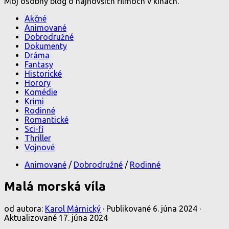
Môj osobný blog o najnovších filmoch v kinách.
Akčné
Animované
Dobrodružné
Dokumenty
Dráma
Fantasy
Historické
Horory
Komédie
Krimi
Rodinné
Romantické
Sci-fi
Thriller
Vojnové
Animované
/
Dobrodružné
/
Rodinné
Malá morská víla
od autora:
Karol Márnický
· Publikované
6. júna 2024
·
Aktualizované
17. júna 2024