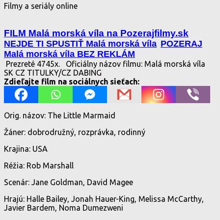
Filmy a seriály online
FILM Malá morská víla na Pozerajfilmy.sk
NEJDE TI SPUSTIŤ Malá morská víla
POZERAJ
Malá morská víla BEZ REKLÁM
Prezreté 4745x.
Oficiálny názov filmu: Malá morská víla
SK CZ TITULKY/CZ DABING
Zdieľajte film na sociálnych sieťach:
Orig. názov: The Little Marmaid
Žáner: dobrodružný, rozprávka, rodinný
Krajina: USA
Réžia: Rob Marshall
Scenár: Jane Goldman, David Magee
Hrajú: Halle Bailey, Jonah Hauer-King, Melissa McCarthy,
Javier Bardem, Noma Dumezweni