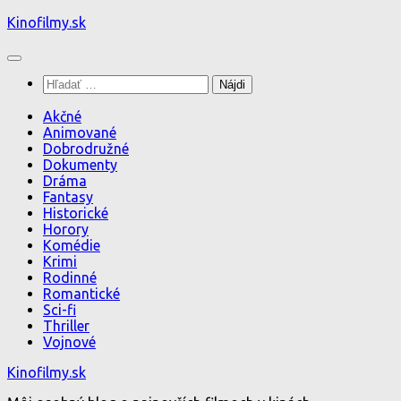
Preskočiť
Kinofilmy.sk
na
obsah
Hľadať:
Akčné
Animované
Dobrodružné
Dokumenty
Dráma
Fantasy
Historické
Horory
Komédie
Krimi
Rodinné
Romantické
Sci-fi
Thriller
Vojnové
Kinofilmy.sk