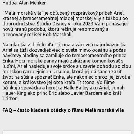
Hudba: Alan Menken
“Malá morská víla” je obľúbený rozprávkový príbeh Ariel,
krásnej a temperamentnej mladej morskej víly s túžbou po
dobrodružstve. Štúdio Disney v roku 2023 Vám prináša jej
novú hranú podobu, ktorú režíruje renomovaný a
oceňovaný režisér Rob Marshall.
Najmladšia z dcér kráľa Tritona a zároveň najodvážnejšia
Ariel sa túži dozvedieť viac o svete mimo oceánu a počas
návštevy hladiny sa zamiluje do temperamentného princa
Erika. Hoci morské panny majú zakázané komunikovať s
ľuďmi, Ariel nasleduje svoje srdce a uzavrie dohodu so zlou
morskou čarodejnicou Ursulou, ktorá jej dá šancu zažiť
život na súši a spoznať Erika, ale nakoniec ohrozí jej život a
korunu a kráľovstvo jej otca kráľa Trittona. Vo filme
účinkujú speváčka a herečka Halle Bailey ako Ariel, Jonah
Hauer-King ako princ Eric alebo Javier Bardem ako kráľ
Tritton.
FAQ – často kladené otázky o filmu Malá morská víla