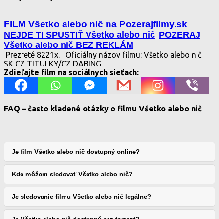
FILM Všetko alebo nič na Pozerajfilmy.sk
NEJDE TI SPUSTIŤ Všetko alebo nič
POZERAJ
Všetko alebo nič BEZ REKLÁM
Prezreté 8221x.
Oficiálny názov filmu: Všetko alebo nič
SK CZ TITULKY/CZ DABING
Zdieľajte film na sociálnych sieťach:
FAQ – často kladené otázky o filmu Všetko alebo nič
Je film Všetko alebo nič dostupný online?
Kde môžem sledovať Všetko alebo nič?
Je sledovanie filmu Všetko alebo nič legálne?