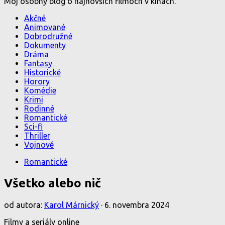
Môj osobný blog o najnovších filmoch v kinách.
Akčné
Animované
Dobrodružné
Dokumenty
Dráma
Fantasy
Historické
Horory
Komédie
Krimi
Rodinné
Romantické
Sci-fi
Thriller
Vojnové
Romantické
Všetko alebo nič
od autora:
Karol Márnický
·
6. novembra 2024
Filmy a seriály online