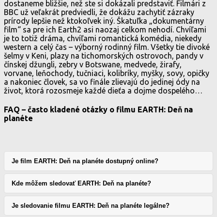
dostaneme bližšie, než ste si dokázali predstaviť. Filmári z
BBC už veľakrát predviedli, že dokážu zachytiť zázraky
prírody lepšie než ktokoľvek iný. Škatuľka „dokumentárny
film“ sa pre ich Earth2 asi naozaj celkom nehodí. Chvíľami
je to totiž dráma, chvíľami romantická komédia, niekedy
western a celý čas – výborný rodinný film. Všetky tie divoké
šelmy v Keni, plazy na tichomorských ostrovoch, pandy v
čínskej džungli, zebry v Botswane, medvede, žirafy,
vorvane, leňochody, tučniaci, kolibríky, myšky, sovy, opičky
a nakoniec človek, sa vo finále zlievajú do jedinej ódy na
život, ktorá rozosmeje každé dieťa a dojme dospelého…
FAQ – často kladené otázky o filmu EARTH: Deň na
planéte
Je film EARTH: Deň na planéte dostupný online?
Kde môžem sledovať EARTH: Deň na planéte?
Je sledovanie filmu EARTH: Deň na planéte legálne?