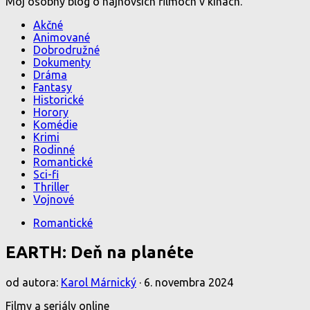
Môj osobný blog o najnovších filmoch v kinách.
Akčné
Animované
Dobrodružné
Dokumenty
Dráma
Fantasy
Historické
Horory
Komédie
Krimi
Rodinné
Romantické
Sci-fi
Thriller
Vojnové
Romantické
EARTH: Deň na planéte
od autora:
Karol Márnický
·
6. novembra 2024
Filmy a seriály online