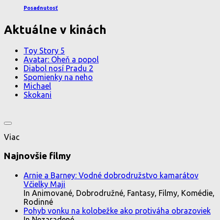
Posadnutosť
Aktuálne v kinách
Toy Story 5
Avatar: Oheň a popol
Diabol nosí Pradu 2
Spomienky na neho
Michael
Skokani
Viac
Najnovšie filmy
Arnie a Barney: Vodné dobrodružstvo kamarátov
Včielky Maji
In Animované, Dobrodružné, Fantasy, Filmy, Komédie,
Rodinné
Pohyb vonku na kolobežke ako protiváha obrazoviek
In Nezaradené