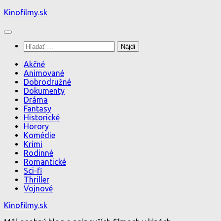
Preskočiť
Kinofilmy.sk
na
obsah
Hľadať:
Akčné
Animované
Dobrodružné
Dokumenty
Dráma
Fantasy
Historické
Horory
Komédie
Krimi
Rodinné
Romantické
Sci-fi
Thriller
Vojnové
Kinofilmy.sk