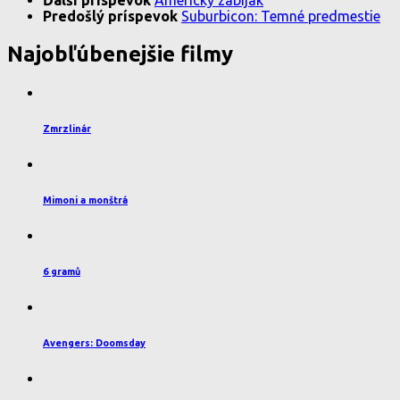
Ďalší príspevok
Americký zabijak
Predošlý príspevok
Suburbicon: Temné predmestie
Najobľúbenejšie filmy
Zmrzlinár
Mimoni a monštrá
6 gramů
Avengers: Doomsday