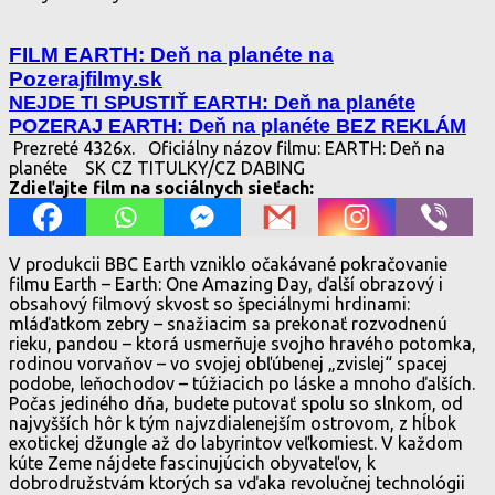
FILM EARTH: Deň na planéte na
Pozerajfilmy.sk
NEJDE TI SPUSTIŤ EARTH: Deň na planéte
POZERAJ EARTH: Deň na planéte BEZ REKLÁM
Prezreté 4326x.
Oficiálny názov filmu: EARTH: Deň na
planéte
SK CZ TITULKY/CZ DABING
Zdieľajte film na sociálnych sieťach:
V produkcii BBC Earth vzniklo očakávané pokračovanie
filmu Earth – Earth: One Amazing Day, ďalší obrazový i
obsahový filmový skvost so špeciálnymi hrdinami:
mláďatkom zebry – snažiacim sa prekonať rozvodnenú
rieku, pandou – ktorá usmerňuje svojho hravého potomka,
rodinou vorvaňov – vo svojej obľúbenej „zvislej“ spacej
podobe, leňochodov – túžiacich po láske a mnoho ďalších.
Počas jediného dňa, budete putovať spolu so slnkom, od
najvyšších hôr k tým najvzdialenejším ostrovom, z hĺbok
exotickej džungle až do labyrintov veľkomiest. V každom
kúte Zeme nájdete fascinujúcich obyvateľov, k
dobrodružstvám ktorých sa vďaka revolučnej technológii