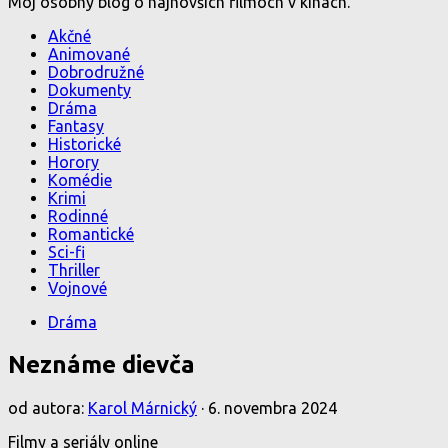
Môj osobný blog o najnovších filmoch v kinách.
Akčné
Animované
Dobrodružné
Dokumenty
Dráma
Fantasy
Historické
Horory
Komédie
Krimi
Rodinné
Romantické
Sci-fi
Thriller
Vojnové
Dráma
Neznáme dievča
od autora:
Karol Márnický
·
6. novembra 2024
Filmy a seriály online