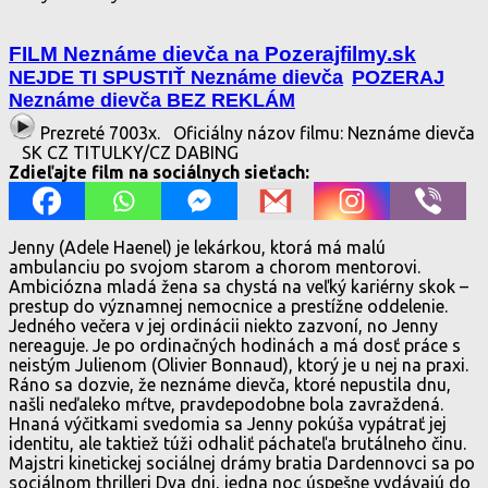
FILM Neznáme dievča na Pozerajfilmy.sk
NEJDE TI SPUSTIŤ Neznáme dievča
POZERAJ
Neznáme dievča BEZ REKLÁM
Prezreté 7003x.
Oficiálny názov filmu: Neznáme dievča
SK CZ TITULKY/CZ DABING
Zdieľajte film na sociálnych sieťach:
Jenny (Adele Haenel) je lekárkou, ktorá má malú
ambulanciu po svojom starom a chorom mentorovi.
Ambiciózna mladá žena sa chystá na veľký kariérny skok –
prestup do významnej nemocnice a prestížne oddelenie.
Jedného večera v jej ordinácii niekto zazvoní, no Jenny
nereaguje. Je po ordinačných hodinách a má dosť práce s
neistým Julienom (Olivier Bonnaud), ktorý je u nej na praxi.
Ráno sa dozvie, že neznáme dievča, ktoré nepustila dnu,
našli neďaleko mŕtve, pravdepodobne bola zavraždená.
Hnaná výčitkami svedomia sa Jenny pokúša vypátrať jej
identitu, ale taktiež túži odhaliť páchateľa brutálneho činu.
Majstri kinetickej sociálnej drámy bratia Dardennovci sa po
sociálnom thrilleri Dva dni, jedna noc úspešne vydávajú do