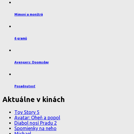
Mimoni a monštrá
6 gramů
Avengers: Doomsday
Posadnutosť
Aktuálne v kinách
Toy Story 5
Avatar: Oheň a popol
Diabol nosí Pradu 2
Spomienky na neho
Michael