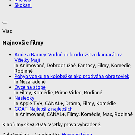
Skokani
Viac
Najnovšie filmy
Arnie a Barney: Vodné dobrodružstvo kamarátov
Včielky Maji
In Animované, Dobrodružné, Fantasy, Filmy, Komédie,
Rodinné
Pohyb vonku na kolobežke ako protiváha obrazoviek
In Nezaradené
Ovce na stope
In Filmy, Komédie, Prime Video, Rodinné
Následky
In Apple TV+, CANAL+, Dráma, Filmy, Komédie
GOAT: Najlepší z najlepších
In Animované, CANAL+, Filmy, Komédie, Max, Rodinné
Kinofilmy.sk © 2026. Všetky práva vyhradené.
Založené na
- Navrhnuté s
Hueman téma