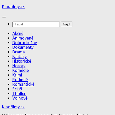
Preskočiť
Kinofilmy.sk
na
obsah
Hľadať:
Akčné
Animované
Dobrodružné
Dokumenty
Dráma
Fantasy
Historické
Horory
Komédie
Krimi
Rodinné
Romantické
Sci-fi
Thriller
Vojnové
Kinofilmy.sk