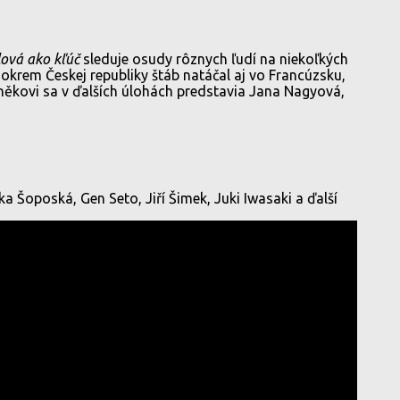
lová ako kľúč
sleduje osudy rôznych ľudí na niekoľkých
okrem Českej republiky štáb natáčal aj vo Francúzsku,
aněkovi sa v ďalších úlohách predstavia Jana Nagyová,
a Šoposká, Gen Seto, Jiří Šimek, Juki Iwasaki a ďalší