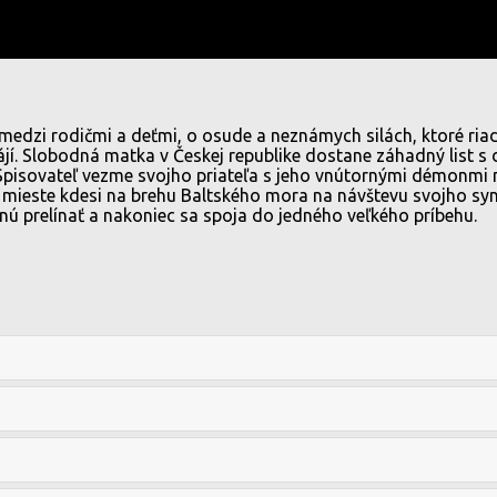
edzi rodičmi a deťmi, o osude a neznámych silách, ktoré riad
ájí. Slobodná matka v Českej republike dostane záhadný list s
Spisovateľ vezme svojho priateľa s jeho vnútornými démonmi 
mieste kdesi na brehu Baltského mora na návštevu svojho syna.
nú prelínať a nakoniec sa spoja do jedného veľkého príbehu.