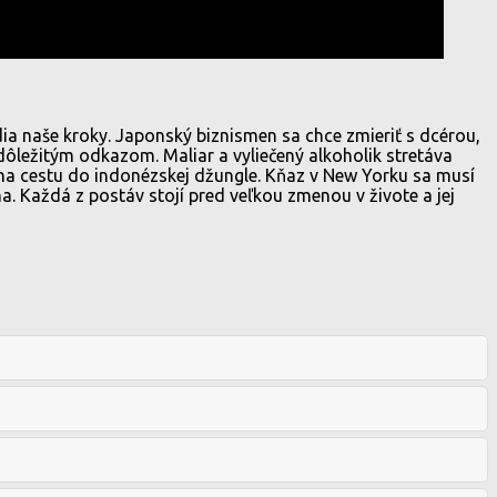
ia naše kroky. Japonský biznismen sa chce zmieriť s dcérou,
 dôležitým odkazom. Maliar a vyliečený alkoholik stretáva
na cestu do indonézskej džungle. Kňaz v New Yorku sa musí
 Každá z postáv stojí pred veľkou zmenou v živote a jej