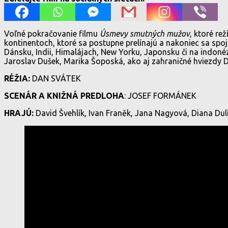
Voľné pokračovanie filmu
Úsmevy smutných mužov
, ktoré r
kontinentoch, ktoré sa postupne prelínajú a nakoniec sa spoj
Dánsku, Indii, Himalájach, New Yorku, Japonsku či na indoné
Jaroslav Dušek, Marika Šoposká, ako aj zahraničné hviezdy Da
RÉŽIA:
DAN SVÁTEK
SCENÁR A KNIŽNÁ PREDLOHA
: JOSEF FORMÁNEK
HRAJÚ:
David Švehlík, Ivan Franěk, Jana Nagyová, Diana Dulín