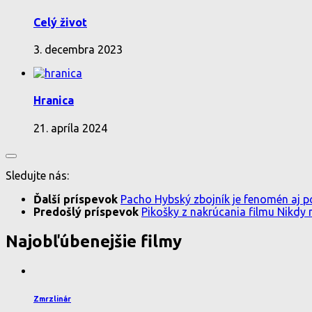
Celý život
3. decembra 2023
Hranica
21. apríla 2024
Sledujte nás:
Ďalší príspevok
Pacho Hybský zbojník je fenomén aj p
Predošlý príspevok
Pikošky z nakrúcania filmu Nikdy
Najobľúbenejšie filmy
Zmrzlinár