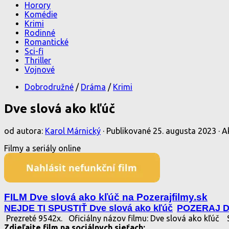
Horory
Komédie
Krimi
Rodinné
Romantické
Sci-fi
Thriller
Vojnové
Dobrodružné
/
Dráma
/
Krimi
Dve slová ako kľúč
od autora:
Karol Márnický
· Publikované
25. augusta 2023
· A
Filmy a seriály online
FILM Dve slová ako kľúč na Pozerajfilmy.sk
NEJDE TI SPUSTIŤ Dve slová ako kľúč
POZERAJ Dv
Prezreté 9542x.
Oficiálny názov filmu: Dve slová ako kľúč
S
Zdieľajte film na sociálnych sieťach: