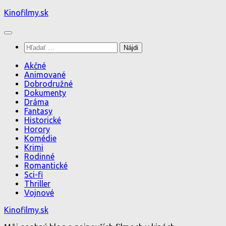
Preskočiť
Kinofilmy.sk
na
obsah
Hľadať:
Akčné
Animované
Dobrodružné
Dokumenty
Dráma
Fantasy
Historické
Horory
Komédie
Krimi
Rodinné
Romantické
Sci-fi
Thriller
Vojnové
Kinofilmy.sk