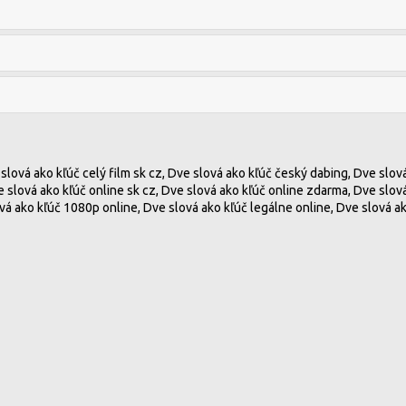
 slová ako kľúč celý film sk cz, Dve slová ako kľúč český dabing, Dve slov
ve slová ako kľúč online sk cz, Dve slová ako kľúč online zdarma, Dve slov
ová ako kľúč 1080p online, Dve slová ako kľúč legálne online, Dve slová a