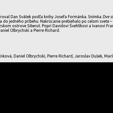
ežíroval Dan Svátek podľa knihy Josefa Formánka. Snímka
Dve s
a do jedného príbehu. Nakrúcanie prebiehalo po celom svete – 
zskom ostrove Siberut. Popri Davidovi Švehlíkovi a Ivanovi Fr
niel Olbrychski a Pierre Richard.
ková, Daniel Olbrychski, Pierre Richard, Jaroslav Dušek, Marik