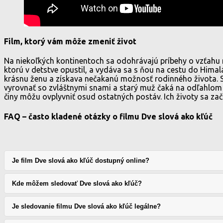
Film, ktorý vám môže zmeniť život
Na niekoľkých kontinentoch sa odohrávajú príbehy o vzťahu m
ktorú v detstve opustil, a vydáva sa s ňou na cestu do Himal
krásnu ženu a získava nečakanú možnosť rodinného života. 
vyrovnať so zvláštnymi snami a starý muž čaká na odľahlom 
činy môžu ovplyvniť osud ostatných postáv. Ich životy sa zač
FAQ – často kladené otázky o filmu Dve slová ako kľúč
Je film Dve slová ako kľúč dostupný online?
Kde môžem sledovať Dve slová ako kľúč?
Je sledovanie filmu Dve slová ako kľúč legálne?