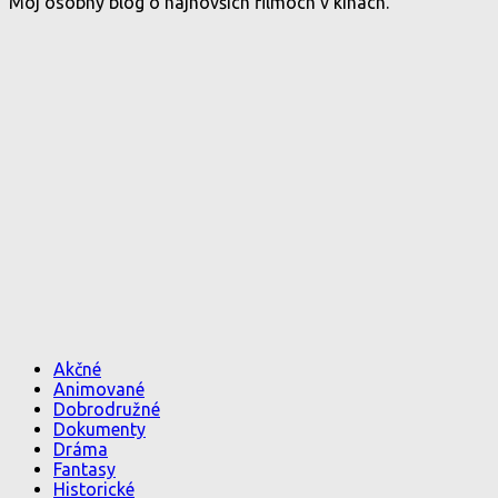
Môj osobný blog o najnovších filmoch v kinách.
Akčné
Animované
Dobrodružné
Dokumenty
Dráma
Fantasy
Historické