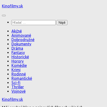
Preskočiť
Kinofilmy.sk
na
obsah
Hľadať:
Akčné
Animované
Dobrodružné
Dokumenty
Dráma
Fantasy
Historické
Horory
Komédie
Krimi
Rodinné
Romantické
Sci-fi
Thriller
Vojnové
Kinofilmy.sk