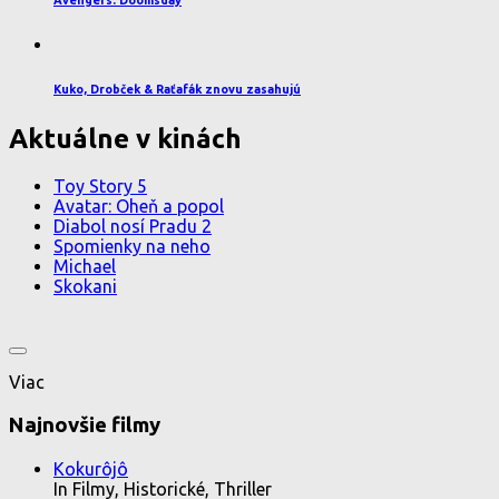
Kuko, Drobček & Raťafák znovu zasahujú
Aktuálne v kinách
Toy Story 5
Avatar: Oheň a popol
Diabol nosí Pradu 2
Spomienky na neho
Michael
Skokani
Viac
Najnovšie filmy
Kokurôjô
In Filmy, Historické, Thriller