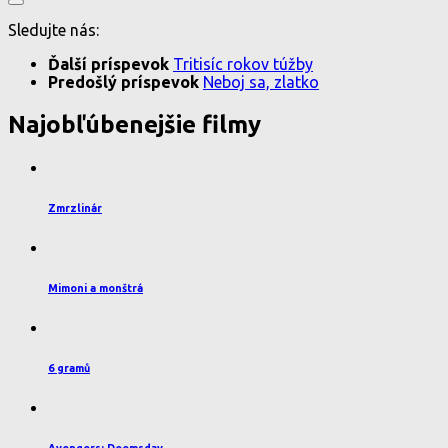
Sledujte nás:
Ďalší príspevok
Tritisíc rokov túžby
Predošlý príspevok
Neboj sa, zlatko
Najobľúbenejšie filmy
Zmrzlinár
Mimoni a monštrá
6 gramů
Avengers: Doomsday