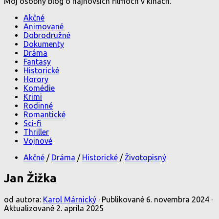
Môj osobný blog o najnovších filmoch v kinách.
Akčné
Animované
Dobrodružné
Dokumenty
Dráma
Fantasy
Historické
Horory
Komédie
Krimi
Rodinné
Romantické
Sci-fi
Thriller
Vojnové
Akčné
/
Dráma
/
Historické
/
Životopisný
Jan Žižka
od autora:
Karol Márnický
· Publikované
6. novembra 2024
·
Aktualizované
2. apríla 2025