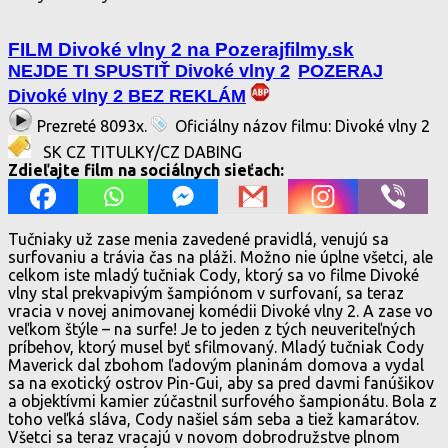
FILM Divoké vlny 2 na Pozerajfilmy.sk
NEJDE TI SPUSTIŤ Divoké vlny 2
POZERAJ
Divoké vlny 2 BEZ REKLÁM
Prezreté 8093x.
Oficiálny názov filmu: Divoké vlny 2
SK CZ TITULKY/CZ DABING
Zdieľajte film na sociálnych sieťach:
Tučniaky už zase menia zavedené pravidlá, venujú sa
surfovaniu a trávia čas na pláži. Možno nie úplne všetci, ale
celkom iste mladý tučniak Cody, ktorý sa vo filme Divoké
vlny stal prekvapivým šampiónom v surfovaní, sa teraz
vracia v novej animovanej komédii Divoké vlny 2. A zase vo
veľkom štýle – na surfe! Je to jeden z tých neuveriteľných
príbehov, ktorý musel byť sfilmovaný. Mladý tučniak Cody
Maverick dal zbohom ľadovým planinám domova a vydal
sa na exotický ostrov Pin-Gui, aby sa pred davmi fanúšikov
a objektívmi kamier zúčastnil surfového šampionátu. Bola z
toho veľká sláva, Cody našiel sám seba a tiež kamarátov.
Všetci sa teraz vracajú v novom dobrodružstve plnom