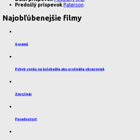
Predošlý príspevok
Paterson
Najobľúbenejšie filmy
6 gramů
Pohyb vonku na kolobežke ako protiváha obrazoviek
Zmrzlinár
Posadnutosť