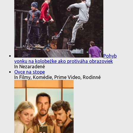
Pohyb
vonku na kolobežke ako protiváha obrazoviek
In Nezaradené
Ovce na stope
In Filmy, Komédie, Prime Video, Rodinné