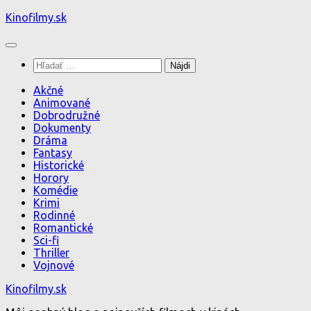
Preskočiť
Kinofilmy.sk
na
obsah
Hľadať:
Akčné
Animované
Dobrodružné
Dokumenty
Dráma
Fantasy
Historické
Horory
Komédie
Krimi
Rodinné
Romantické
Sci-fi
Thriller
Vojnové
Kinofilmy.sk