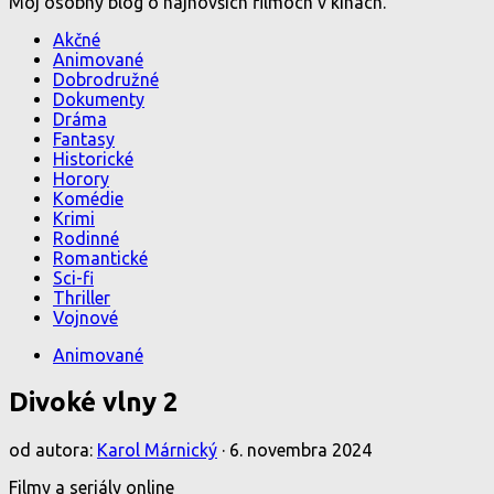
Môj osobný blog o najnovších filmoch v kinách.
Akčné
Animované
Dobrodružné
Dokumenty
Dráma
Fantasy
Historické
Horory
Komédie
Krimi
Rodinné
Romantické
Sci-fi
Thriller
Vojnové
Animované
Divoké vlny 2
od autora:
Karol Márnický
·
6. novembra 2024
Filmy a seriály online