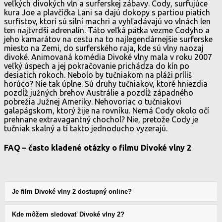
veľkých divokých vĺn a surferskej zábavy. Cody, surfujúce
kura Joe a plavčíčka Lani sa dajú dokopy s partiou piatich
surfistov, ktorí sú silní machri a vyhľadávajú vo vlnách len
ten najtvrdší adrenalín. Táto veľká päťka vezme Codyho a
jeho kamarátov na cestu na to najlegendárnejšie surferske
miesto na Zemi, do surferského raja, kde sú vlny naozaj
divoké. Animovaná komédia Divoké vlny mala v roku 2007
veľký úspech a jej pokračovanie prichádza do kín po
desiatich rokoch. Nebolo by tučniakom na pláži príliš
horúco? Nie tak úplne. Sú druhy tučniakov, ktoré hniezdia
pozdĺž južných brehov Austrálie a pozdĺž západného
pobrežia Južnej Ameriky. Nehovoriac o tučniakovi
galapágskom, ktorý žije na rovníku. Nemá Cody okolo očí
prehnane extravagantný chochol? Nie, pretože Cody je
tučniak skalný a tí takto jednoducho vyzerajú.
FAQ – často kladené otázky o filmu Divoké vlny 2
Je film Divoké vlny 2 dostupný online?
Kde môžem sledovať Divoké vlny 2?