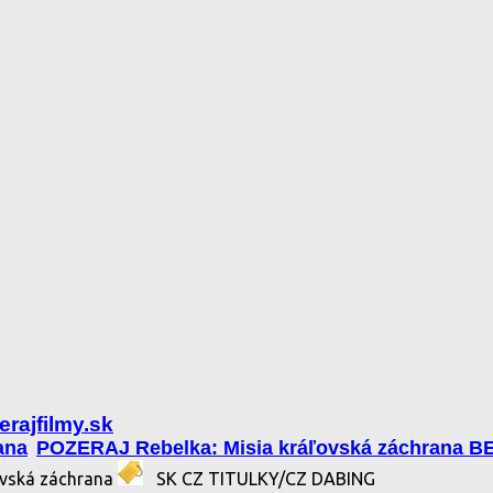
rajfilmy.sk
ana
POZERAJ Rebelka: Misia kráľovská záchrana 
ľovská záchrana
SK CZ TITULKY/CZ DABING