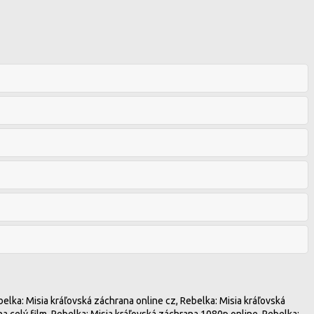
elka: Misia kráľovská záchrana online cz, Rebelka: Misia kráľovská
na celý film, Rebelka: Misia kráľovská záchrana 1080p online, Rebelka: