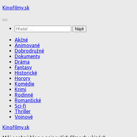
Preskočiť
Kinofilmy.sk
na
obsah
Hľadať:
Akčné
Animované
Dobrodružné
Dokumenty
Dráma
Fantasy
Historické
Horory
Komédie
Krimi
Rodinné
Romantické
Sci-fi
Thriller
Vojnové
Kinofilmy.sk