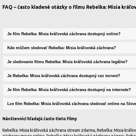
FAQ – často kladené otázky o filmu Rebelka: Misia kráľo
Je film Rebelka: Misia kráľovská záchrana dostupný online?
Kde môžem sledovať Rebelka: Misia kráľovská záchrana?
Je sledovanie filmu Rebelka: Misia kráľovská záchrana legálne?
Je Rebelka: Misia kráľovská záchrana dostupný cez torrent?
Je film Rebelka: Misia kráľovská záchrana dostupný na internete?
Lze film Rebelka: Misia kráľovská záchrana sledovať online na Slo
Návštevníci hľadajú často tieto filmy
Rebelka: Misia kráľovská záchrana stream zdarma, Rebelka: Misia kráľovs
záchrana movie online, Rebelka: Misia kráľovská záchrana názory, Rebelk