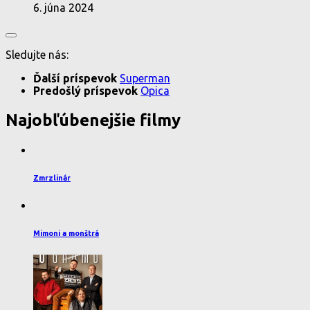
6. júna 2024
Sledujte nás:
Ďalší príspevok
Superman
Predošlý príspevok
Opica
Najobľúbenejšie filmy
Zmrzlinár
Mimoni a monštrá