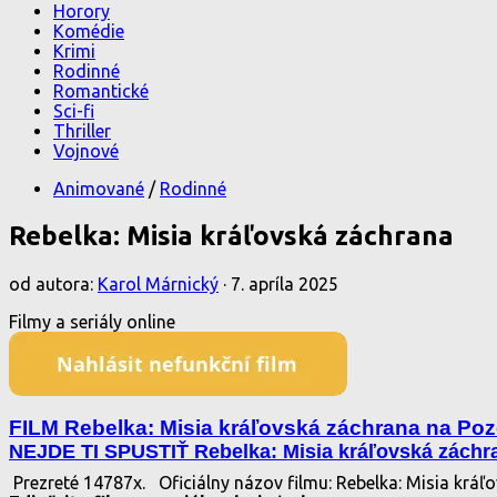
Horory
Komédie
Krimi
Rodinné
Romantické
Sci-fi
Thriller
Vojnové
Animované
/
Rodinné
Rebelka: Misia kráľovská záchrana
od autora:
Karol Márnický
·
7. apríla 2025
Filmy a seriály online
FILM Rebelka: Misia kráľovská záchrana na Poze
NEJDE TI SPUSTIŤ Rebelka: Misia kráľovská záchr
Prezreté 14787x.
Oficiálny názov filmu: Rebelka: Misia krá