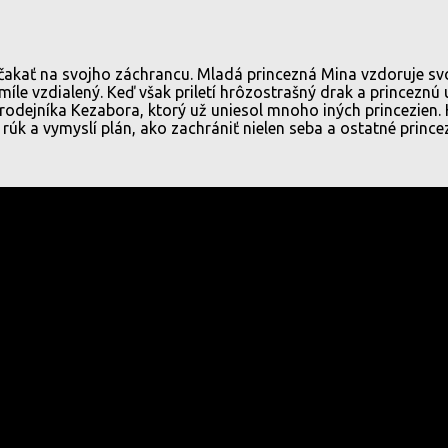
 čakať na svojho záchrancu. Mladá princezná Mina vzdoruje svo
le vzdialený. Keď však priletí hrôzostrašný drak a princeznú u
rodejníka Kezabora, ktorý už uniesol mnoho iných princezien. 
úk a vymyslí plán, ako zachrániť nielen seba a ostatné prince