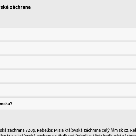
vská záchrana
vensku?
ká záchrana 720p, Rebelka: Misia kráľovská záchrana celý film sk cz, Reb
a: Misia kráľovská záchrana s titulkami, Rebelka: Misia kráľovská záchra