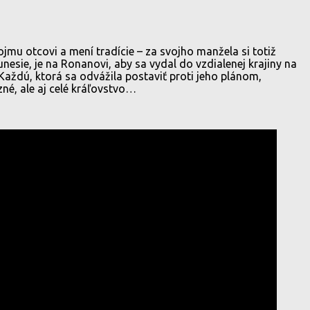
jmu otcovi a mení tradície – za svojho manžela si totiž
nesie, je na Ronanovi, aby sa vydal do vzdialenej krajiny na
Každú, ktorá sa odvážila postaviť proti jeho plánom,
zné, ale aj celé kráľovstvo…