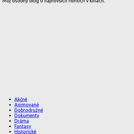
Môj osobný blog o najnovších filmoch v kinách.
Akčné
Animované
Dobrodružné
Dokumenty
Dráma
Fantasy
Historické