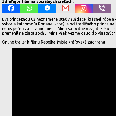
Zdieľajte film na sociálnych sieťach:
Byť princeznou už neznamená stáť v šuštiacej krásnej róbe a
vybrala knihomoľa Ronana, ktorý je od tradičného princa na mí
nebezpečnú záchrannú misiu. Mina sa ocitne v zajatí zlého ča
premenil na zlatú sochu. Mina však vezme osud do vlastných r
Online trailer k filmu Rebelka: Misia kráľovská záchrana