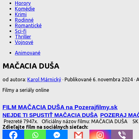
Horory
Komédie
Krimi
Rodinné
Romantické
Sci-fi
Thriller
Vojnové
Animované
MAČACIA DUŠA
od autora:
Karol Márnický
· Publikované
6. novembra 2024
· 
Filmy a seriály online
FILM MAČACIA DUŠA na Pozerajfilmy.sk
NEJDE TI SPUSTIŤ MAČACIA DUŠA
POZERAJ MAČ
Prezreté 7947x.
Oficiálny názov filmu: MAČACIA DUŠA
SK 
Zdieľajte film na sociálnych sieťach: