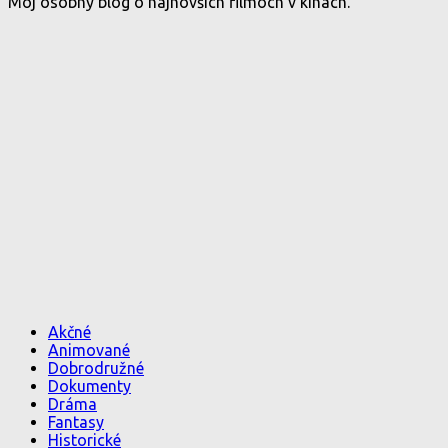
Môj osobný blog o najnovších filmoch v kinách.
Akčné
Animované
Dobrodružné
Dokumenty
Dráma
Fantasy
Historické