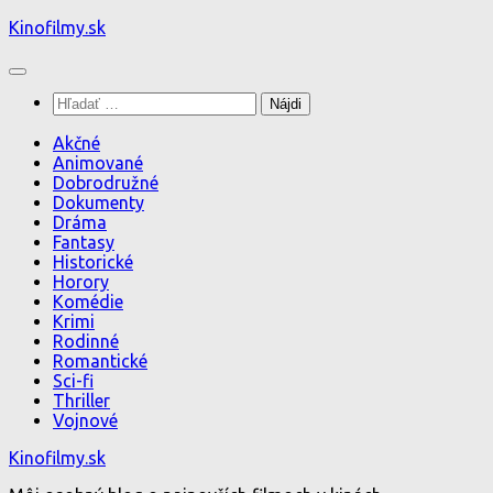
Preskočiť
Kinofilmy.sk
na
obsah
Hľadať:
Akčné
Animované
Dobrodružné
Dokumenty
Dráma
Fantasy
Historické
Horory
Komédie
Krimi
Rodinné
Romantické
Sci-fi
Thriller
Vojnové
Kinofilmy.sk