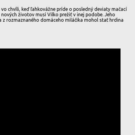
vo chvíli, keď ľahkovážne príde o posledný deviaty mačací
 nových životov musí Vilko prežiť v inej podobe. Jeho
by sa z rozmaznaného domáceho miláčika mohol stať hrdina