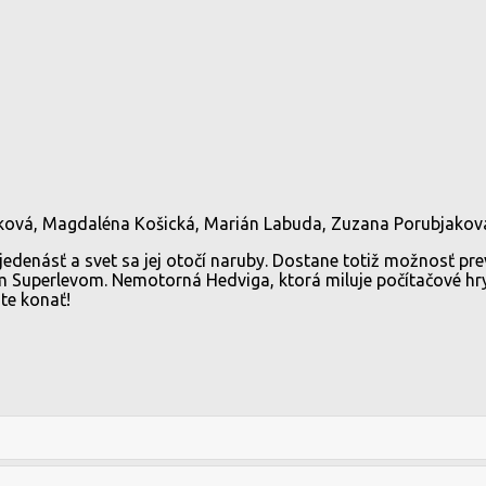
žáková, Magdaléna Košická, Marián Labuda, Zuzana Porubjako
jedenásť a svet sa jej otočí naruby. Dostane totiž možnosť pr
 Superlevom. Nemotorná Hedviga, ktorá miluje počítačové hry,
te konať!