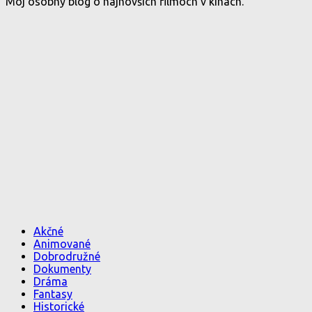
Môj osobný blog o najnovších filmoch v kinách.
Akčné
Animované
Dobrodružné
Dokumenty
Dráma
Fantasy
Historické