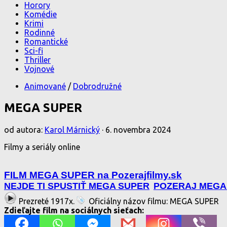
Horory
Komédie
Krimi
Rodinné
Romantické
Sci-fi
Thriller
Vojnové
Animované
/
Dobrodružné
MEGA SUPER
od autora:
Karol Márnický
·
6. novembra 2024
Filmy a seriály online
FILM MEGA SUPER na Pozerajfilmy.sk
NEJDE TI SPUSTIŤ MEGA SUPER
POZERAJ MEGA
Prezreté 1917x.
Oficiálny názov filmu: MEGA SUPER
S
Zdieľajte film na sociálnych sieťach: