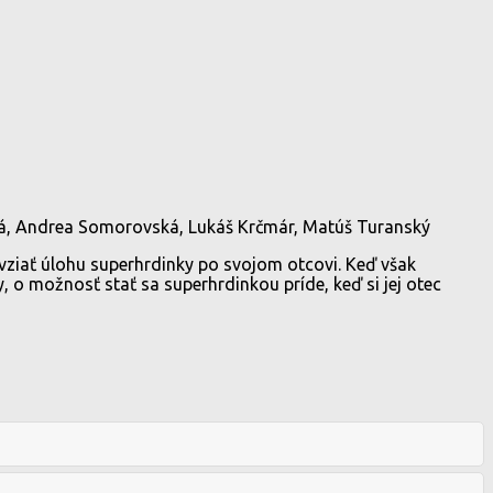
vá, Andrea Somorovská, Lukáš Krčmár, Matúš Turanský
evziať úlohu superhrdinky po svojom otcovi. Keď však
 o možnosť stať sa superhrdinkou príde, keď si jej otec