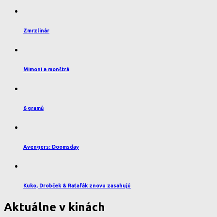
Zmrzlinár
Mimoni a monštrá
6 gramů
Avengers: Doomsday
Kuko, Drobček & Raťafák znovu zasahujú
Aktuálne v kinách