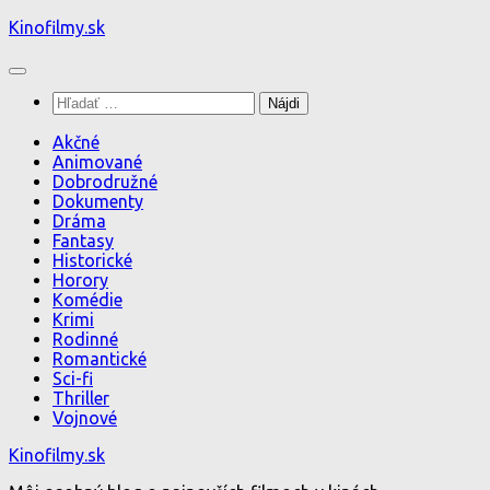
Preskočiť
Kinofilmy.sk
na
obsah
Hľadať:
Akčné
Animované
Dobrodružné
Dokumenty
Dráma
Fantasy
Historické
Horory
Komédie
Krimi
Rodinné
Romantické
Sci-fi
Thriller
Vojnové
Kinofilmy.sk