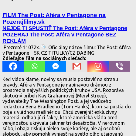
FILM The Post: Aféra v Pentagone na
Pozerajfilmy.sk
NEJDE TI SPUSTIŤ The Post: Aféra v Pentagone
POZERAJ The Post: Aféra v Pentagone BEZ
REKLÁM
Prezreté 11072x.
Oficiálny názov filmu: The Post: Aféra
v Pentagone
SK CZ TITULKY/CZ DABING
Zdieľajte film na sociálnych sieťach:
Keď vláda klame, noviny sa musia postaviť na stranu
pravdy. Aféra v Pentagone je napínavou drámou z
prostredia najvyšších politických kruhov USA. Rozpráva
skutočný príbeh Kay Grahamovej (Meryl Streep),
vydavateľky The Washington Post, a jej vedúceho
redaktora Bena Bradleeho (Tom Hanks), ktorí sa pustia do
boja s vládnou mašinériou. Chcú zverejniť exkluzívny
materiál odhaľujúci fakty, ktoré americká vláda pred
verejnosťou ukrývala takmer tri desaťročia. V nerovnom
súboji obaja riskujú nielen svoje kariéry, ale aj osobnú
slobodu, aby pomohli vyniesť na svetlo dlho utajovanú