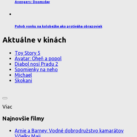
Avengers: Doomsday
Pohyb vonku na kolobežke ako protiváha obrazoviek
Aktuálne v kinách
Toy Story 5
Avatar: Oheň a popol
Diabol nosí Pradu 2
Spomienky na neho
Michael
Skokani
Viac
Najnovšie filmy
Arnie a Barney: Vodné dobrodružstvo kamarátov
Včielky Maji