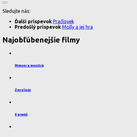
Sledujte nás:
Ďalší príspevok
Pračlovek
Predošlý príspevok
Molly a jej hra
Najobľúbenejšie filmy
Mimoni a monštrá
Zmrzlinár
6 gramů