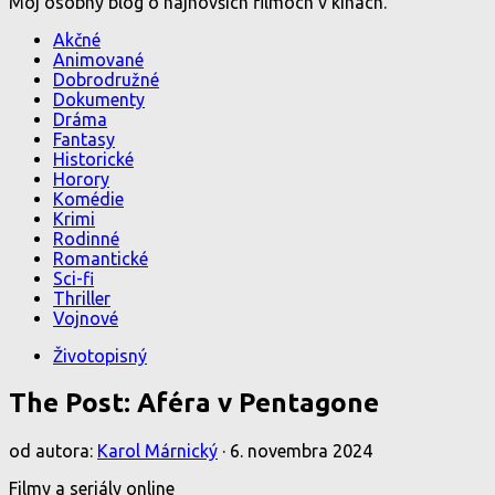
Môj osobný blog o najnovších filmoch v kinách.
Akčné
Animované
Dobrodružné
Dokumenty
Dráma
Fantasy
Historické
Horory
Komédie
Krimi
Rodinné
Romantické
Sci-fi
Thriller
Vojnové
Životopisný
The Post: Aféra v Pentagone
od autora:
Karol Márnický
·
6. novembra 2024
Filmy a seriály online