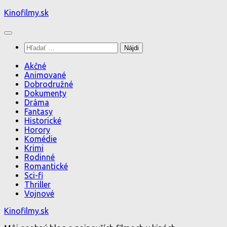
Preskočiť
Kinofilmy.sk
na
obsah
Hľadať:
Akčné
Animované
Dobrodružné
Dokumenty
Dráma
Fantasy
Historické
Horory
Komédie
Krimi
Rodinné
Romantické
Sci-fi
Thriller
Vojnové
Kinofilmy.sk