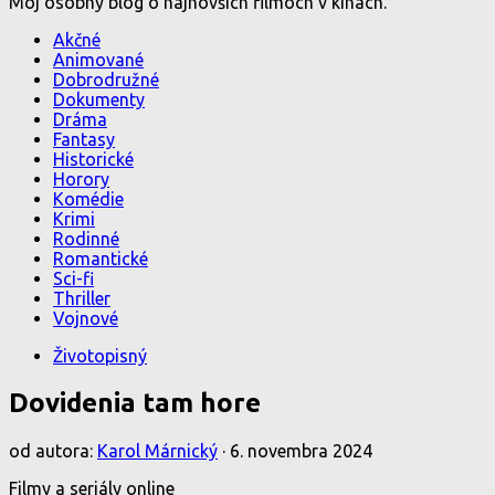
Môj osobný blog o najnovších filmoch v kinách.
Akčné
Animované
Dobrodružné
Dokumenty
Dráma
Fantasy
Historické
Horory
Komédie
Krimi
Rodinné
Romantické
Sci-fi
Thriller
Vojnové
Životopisný
Dovidenia tam hore
od autora:
Karol Márnický
·
6. novembra 2024
Filmy a seriály online