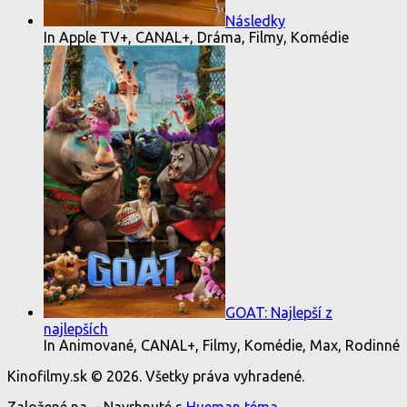
Následky
In Apple TV+, CANAL+, Dráma, Filmy, Komédie
GOAT: Najlepší z
najlepších
In Animované, CANAL+, Filmy, Komédie, Max, Rodinné
Kinofilmy.sk © 2026. Všetky práva vyhradené.
Založené na
- Navrhnuté s
Hueman téma