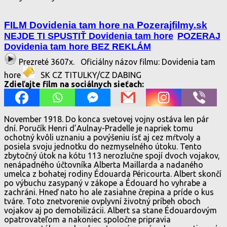
FILM Dovidenia tam hore na Pozerajfilmy.sk
NEJDE TI SPUSTIŤ Dovidenia tam hore
POZERAJ
Dovidenia tam hore BEZ REKLÁM
Prezreté 3607x.
Oficiálny názov filmu: Dovidenia tam
hore
SK CZ TITULKY/CZ DABING
Zdieľajte film na sociálnych sieťach:
November 1918. Do konca svetovej vojny ostáva len pár
dní. Poručík Henri d’Aulnay-Pradelle je napriek tomu
ochotný kvôli uznaniu a povýšeniu ísť aj cez mŕtvoly a
posiela svoju jednotku do nezmyselného útoku. Tento
zbytočný útok na kótu 113 nerozlučne spojí dvoch vojakov,
nenápadného účtovníka Alberta Maillarda a nadaného
umelca z bohatej rodiny Édouarda Péricourta. Albert skončí
po výbuchu zasypaný v zákope a Édouard ho vyhrabe a
zachráni. Hneď nato ho ale zasiahne črepina a príde o kus
tváre. Toto znetvorenie ovplyvní životný príbeh oboch
vojakov aj po demobilizácii. Albert sa stane Édouardovým
opatrovateľom a nakoniec spoločne pripravia