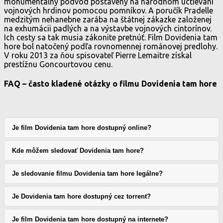
monumentálny podvod postavený na národnom uctievaní
vojnových hrdinov pomocou pomníkov. A poručík Pradelle
medzitým nehanebne zarába na štátnej zákazke založenej
na exhumácii padlých a na výstavbe vojnových cintorínov.
Ich cesty sa tak musia zákonite pretnúť. Film Dovidenia tam
hore bol natočený podľa rovnomennej románovej predlohy.
V roku 2013 za ňou spisovateľ Pierre Lemaitre získal
prestížnu Goncourtovou cenu.
FAQ – často kladené otázky o filmu Dovidenia tam hore
Je film Dovidenia tam hore dostupný online?
Kde môžem sledovať Dovidenia tam hore?
Je sledovanie filmu Dovidenia tam hore legálne?
Je Dovidenia tam hore dostupný cez torrent?
Je film Dovidenia tam hore dostupný na internete?