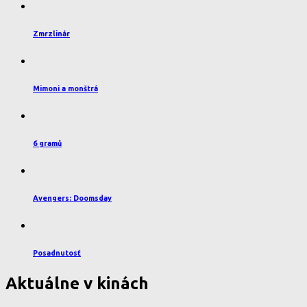
Zmrzlinár
Mimoni a monštrá
6 gramů
Avengers: Doomsday
Posadnutosť
Aktuálne v kinách