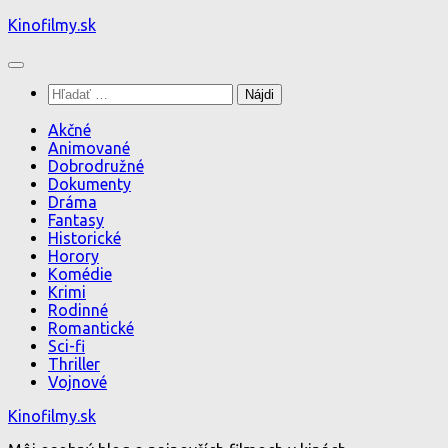
Preskočiť
Kinofilmy.sk
na
obsah
Hľadať:
Akčné
Animované
Dobrodružné
Dokumenty
Dráma
Fantasy
Historické
Horory
Komédie
Krimi
Rodinné
Romantické
Sci-fi
Thriller
Vojnové
Kinofilmy.sk