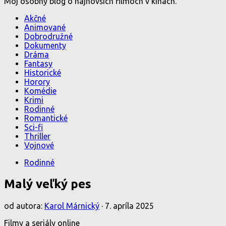
Môj osobný blog o najnovších filmoch v kinách.
Akčné
Animované
Dobrodružné
Dokumenty
Dráma
Fantasy
Historické
Horory
Komédie
Krimi
Rodinné
Romantické
Sci-fi
Thriller
Vojnové
Rodinné
Malý veľký pes
od autora:
Karol Márnický
·
7. apríla 2025
Filmy a seriály online