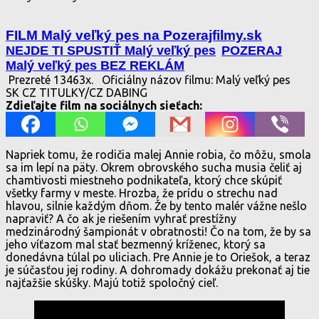
FILM Malý veľký pes na Pozerajfilmy.sk
NEJDE TI SPUSTIŤ Malý veľký pes
POZERAJ
Malý veľký pes BEZ REKLÁM
Prezreté 13463x.
Oficiálny názov filmu: Malý veľký pes
SK CZ TITULKY/CZ DABING
Zdieľajte film na sociálnych sieťach:
Napriek tomu, že rodičia malej Annie robia, čo môžu, smola
sa im lepí na päty. Okrem obrovského sucha musia čeliť aj
chamtivosti miestneho podnikateľa, ktorý chce skúpiť
všetky farmy v meste. Hrozba, že prídu o strechu nad
hlavou, silnie každým dňom. Že by tento malér vážne nešlo
napraviť? A čo ak je riešením vyhrať prestížny
medzinárodný šampionát v obratnosti! Čo na tom, že by sa
jeho víťazom mal stať bezmenný kríženec, ktorý sa
donedávna túlal po uliciach. Pre Annie je to Oriešok, a teraz
je súčasťou jej rodiny. A dohromady dokážu prekonať aj tie
najťažšie skúšky. Majú totiž spoločný cieľ.