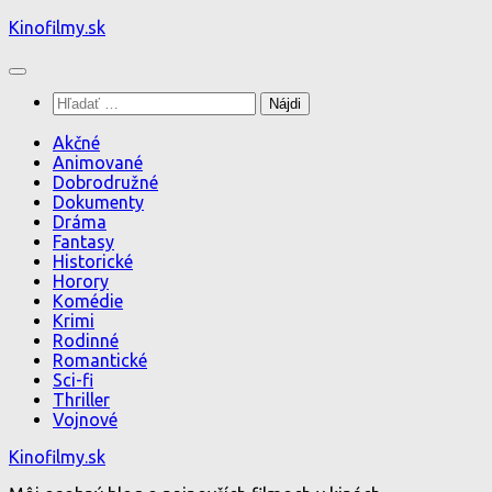
Preskočiť
Kinofilmy.sk
na
obsah
Hľadať:
Akčné
Animované
Dobrodružné
Dokumenty
Dráma
Fantasy
Historické
Horory
Komédie
Krimi
Rodinné
Romantické
Sci-fi
Thriller
Vojnové
Kinofilmy.sk