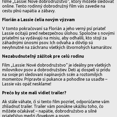
filme „Lassie: Nové dobrodružstvo“, ktorý môžete sledovať
online. Tento rodinný dobrodružný film vás zavedie na
cestu plnú napätia a zábavy.
Florián a Lassie čelia novým výzvam
V tomto pokračovaní sa Florián a jeho verný psí priateľ
Lassie ocitajú pred nebezpečnou úlohou. Spoločne s novými
priateľmi sa vydávajú na misiu, aby odhalili, kto stojí za
záhadnými únosmi psov. Ich odvaha a dôvtip sú
nevyhnutné na záchranu všetkých štvornohých kamarátov.
Nezabudnuteľný zážitok pre celú rodinu
Film „Lassie: Nové dobrodružstvo“ je ideálny pre všetkých
milovníkov psov a dobrodružstiev. Deti aj dospelí si prídu
na svoje pri sledovaní napínavých scén a roztomilých
momentov. Pripravte si pukance a pohodlne sa usaďte –
Lassie vás opäť nesklame!
Prečo by ste mali vidieť trailer?
Ak stále váhate, či si tento film pozrieť, odporúčame vám
zhliadnuť trailer. Trailer vám ponúkne ukážku toho, čo
môžete očakávať – napätie, dobrodružstvo a silné
priateľstvo medzi človekom a psom.