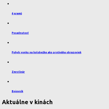
6 gramů
Posadnutosť
Pohyb vonku na kolobežke ako protiváha obrazoviek
Zmrzlinár
Bojovník
Aktuálne v kinách