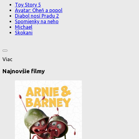
Toy Story 5
Avatar: Oheň a popol
Diabol nosí Pradu 2
Spomienky na neho
Michael
Skokani
Viac
Najnovšie filmy