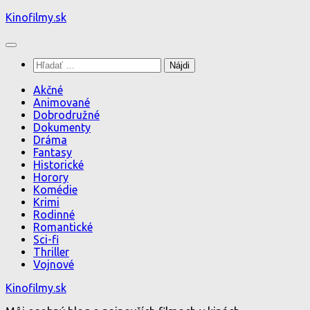
Preskočiť
Kinofilmy.sk
na
obsah
Hľadať:
Akčné
Animované
Dobrodružné
Dokumenty
Dráma
Fantasy
Historické
Horory
Komédie
Krimi
Rodinné
Romantické
Sci-fi
Thriller
Vojnové
Kinofilmy.sk