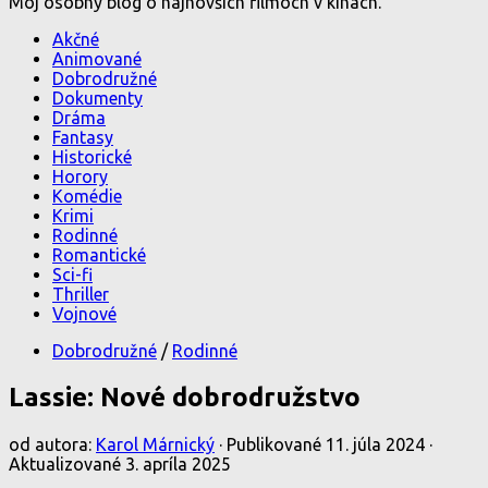
Môj osobný blog o najnovších filmoch v kinách.
Akčné
Animované
Dobrodružné
Dokumenty
Dráma
Fantasy
Historické
Horory
Komédie
Krimi
Rodinné
Romantické
Sci-fi
Thriller
Vojnové
Dobrodružné
/
Rodinné
Lassie: Nové dobrodružstvo
od autora:
Karol Márnický
· Publikované
11. júla 2024
·
Aktualizované
3. apríla 2025