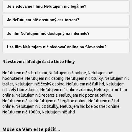
Je sledovanie filmu Neľutujem nič legálne?
Je Neľutujem nič dostupný cez torrent?
Je film Neľutujem nič dostupný na internete?
Lze film Neľutujem nič sledovať online na Slovensku?
Návštevníci hľadajú často tieto filmy
Neľutujem nič s titulkami, Neľutujem nič online, Neľutujem nič
hodnotenie, Neľutujem nič dabing, Neľutujem nič titulky, Neľutujem nič
trailer, Neľutujem nič český dabing, Neľutujem nič full hd, Neľutujem
nič celý film zdarma, Neľutujem nič online zdarma, Neľutujem nič film
online, Neľutujem nič recenzia, Neľutujem nič pozrieť online,
Neľutujem nič 4k, Neľutujem nič legálne online, Neľutujem nič hd
online, Neľutujem nič cz titulky, Neľutujem nič kde pozrieť online,
Neľutujem nič 1080p, Neľutujem nič uhd
Môže sa Vám ešte páčiť...