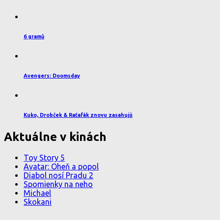
6 gramů
Avengers: Doomsday
Kuko, Drobček & Raťafák znovu zasahujú
Aktuálne v kinách
Toy Story 5
Avatar: Oheň a popol
Diabol nosí Pradu 2
Spomienky na neho
Michael
Skokani