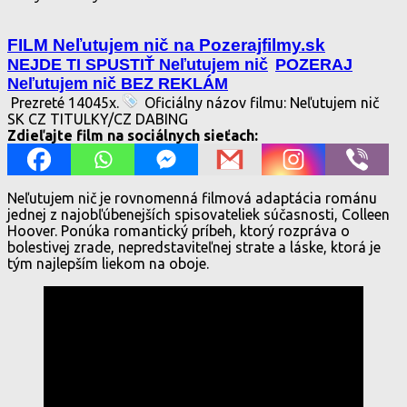
FILM Neľutujem nič na Pozerajfilmy.sk
NEJDE TI SPUSTIŤ Neľutujem nič
POZERAJ
Neľutujem nič BEZ REKLÁM
Prezreté 14045x.
Oficiálny názov filmu: Neľutujem nič
SK CZ TITULKY/CZ DABING
Zdieľajte film na sociálnych sieťach:
Neľutujem nič je rovnomenná filmová adaptácia románu
jednej z najobľúbenejších spisovateliek súčasnosti, Colleen
Hoover. Ponúka romantický príbeh, ktorý rozpráva o
bolestivej zrade, nepredstaviteľnej strate a láske, ktorá je
tým najlepším liekom na oboje.