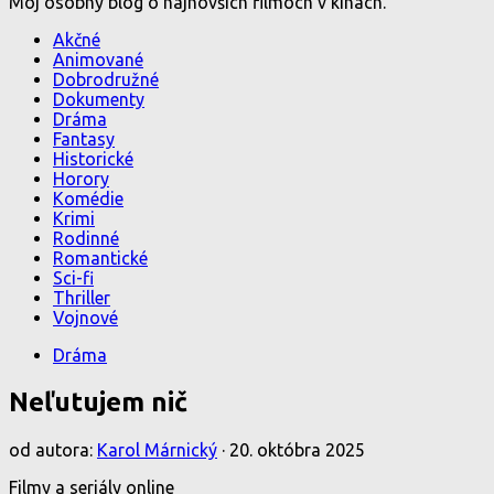
Môj osobný blog o najnovších filmoch v kinách.
Akčné
Animované
Dobrodružné
Dokumenty
Dráma
Fantasy
Historické
Horory
Komédie
Krimi
Rodinné
Romantické
Sci-fi
Thriller
Vojnové
Dráma
Neľutujem nič
od autora:
Karol Márnický
·
20. októbra 2025
Filmy a seriály online