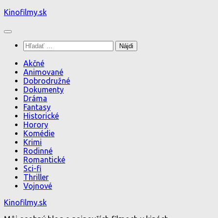
Preskočiť
Kinofilmy.sk
na
obsah
Hľadať:
Akčné
Animované
Dobrodružné
Dokumenty
Dráma
Fantasy
Historické
Horory
Komédie
Krimi
Rodinné
Romantické
Sci-fi
Thriller
Vojnové
Kinofilmy.sk