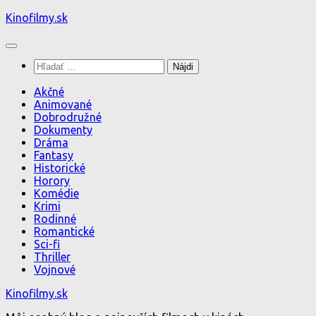
Preskočiť
Kinofilmy.sk
na
obsah
Hľadať:
Akčné
Animované
Dobrodružné
Dokumenty
Dráma
Fantasy
Historické
Horory
Komédie
Krimi
Rodinné
Romantické
Sci-fi
Thriller
Vojnové
Kinofilmy.sk