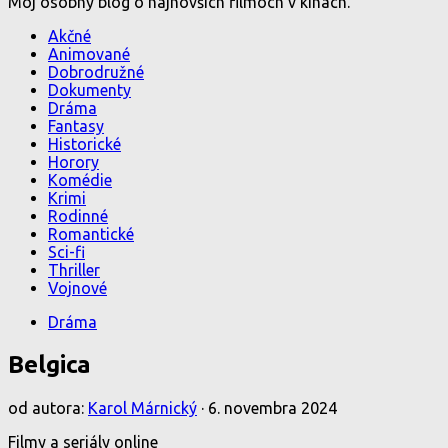
Môj osobný blog o najnovších filmoch v kinách.
Akčné
Animované
Dobrodružné
Dokumenty
Dráma
Fantasy
Historické
Horory
Komédie
Krimi
Rodinné
Romantické
Sci-fi
Thriller
Vojnové
Dráma
Belgica
od autora:
Karol Márnický
·
6. novembra 2024
Filmy a seriály online