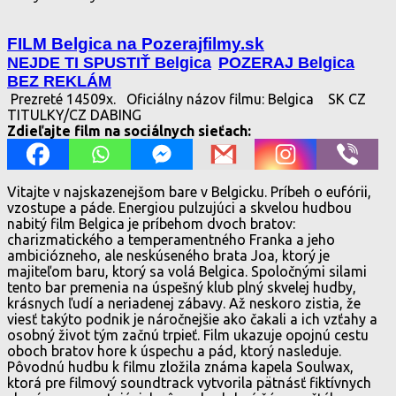
FILM Belgica na Pozerajfilmy.sk
NEJDE TI SPUSTIŤ Belgica
POZERAJ Belgica
BEZ REKLÁM
Prezreté 14509x.
Oficiálny názov filmu: Belgica
SK CZ
TITULKY/CZ DABING
Zdieľajte film na sociálnych sieťach:
Vitajte v najskazenejšom bare v Belgicku. Príbeh o eufórii,
vzostupe a páde. Energiou pulzujúci a skvelou hudbou
nabitý film Belgica je príbehom dvoch bratov:
charizmatického a temperamentného Franka a jeho
ambiciózneho, ale neskúseného brata Joa, ktorý je
majiteľom baru, ktorý sa volá Belgica. Spoločnými silami
tento bar premenia na úspešný klub plný skvelej hudby,
krásnych ľudí a neriadenej zábavy. Až neskoro zistia, že
viesť takýto podnik je náročnejšie ako čakali a ich vzťahy a
osobný život tým začnú trpieť. Film ukazuje opojnú cestu
oboch bratov hore k úspechu a pád, ktorý nasleduje.
Pôvodnú hudbu k filmu zložila známa kapela Soulwax,
ktorá pre filmový soundtrack vytvorila pätnásť fiktívnych