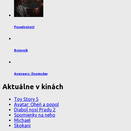
Posadnutosť
Bojovník
Avengers: Doomsday
Aktuálne v kinách
Toy Story 5
Avatar: Oheň a popol
Diabol nosí Pradu 2
Spomienky na neho
Michael
Skokani