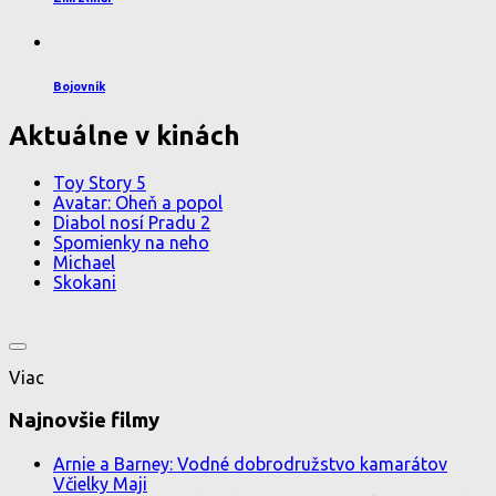
Bojovník
Aktuálne v kinách
Toy Story 5
Avatar: Oheň a popol
Diabol nosí Pradu 2
Spomienky na neho
Michael
Skokani
Viac
Najnovšie filmy
Arnie a Barney: Vodné dobrodružstvo kamarátov
Včielky Maji