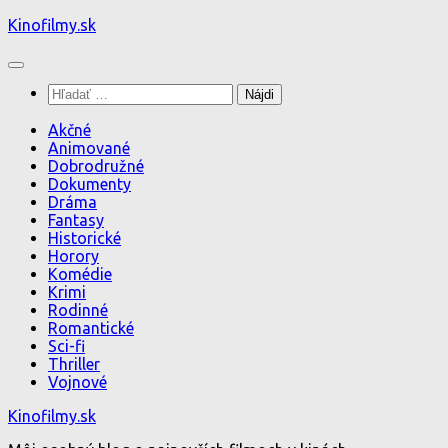
Preskočiť
Kinofilmy.sk
na
obsah
Hľadať:
Akčné
Animované
Dobrodružné
Dokumenty
Dráma
Fantasy
Historické
Horory
Komédie
Krimi
Rodinné
Romantické
Sci-fi
Thriller
Vojnové
Kinofilmy.sk