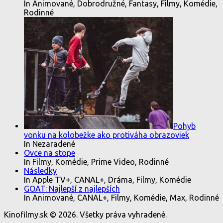
In Animované, Dobrodružné, Fantasy, Filmy, Komédie,
Rodinné
Pohyb
vonku na kolobežke ako protiváha obrazoviek
In Nezaradené
Ovce na stope
In Filmy, Komédie, Prime Video, Rodinné
Následky
In Apple TV+, CANAL+, Dráma, Filmy, Komédie
GOAT: Najlepší z najlepších
In Animované, CANAL+, Filmy, Komédie, Max, Rodinné
Kinofilmy.sk © 2026. Všetky práva vyhradené.