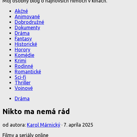
Môj osobný blog o najnovších filmoch v kinách.
Akčné
Animované
Dobrodružné
Dokumenty
Dráma
Fantasy
Historické
Horory
Komédie
Krimi
Rodinné
Romantické
Sci-fi
Thriller
Vojnové
Dráma
Nikto ma nemá rád
od autora:
Karol Márnický
·
7. apríla 2025
Filmy a seriály online