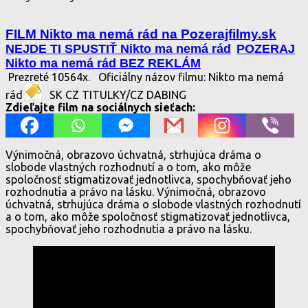
FILM Nikto ma nemá rád na Pozerajfilmy.sk
NEJDE TI SPUSTIŤ Nikto ma nemá rád
POZERAJ
Nikto ma nemá rád BEZ REKLÁM
Prezreté 10564x.
Oficiálny názov filmu: Nikto ma nemá
rád
SK CZ TITULKY/CZ DABING
Zdieľajte film na sociálnych sieťach:
Výnimočná, obrazovo úchvatná, strhujúca dráma o
slobode vlastných rozhodnutí a o tom, ako môže
spoločnosť stigmatizovať jednotlivca, spochybňovať jeho
rozhodnutia a právo na lásku. Výnimočná, obrazovo
úchvatná, strhujúca dráma o slobode vlastných rozhodnutí
a o tom, ako môže spoločnosť stigmatizovať jednotlivca,
spochybňovať jeho rozhodnutia a právo na lásku.