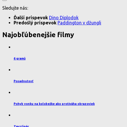
Sledujte nás:
Ďalší príspevok
Dino Diplodok
Predošlý príspevok
Paddington v džungli
Najobľúbenejšie filmy
6 gramů
Posadnutosť
Pohyb vonku na kolobežke ako protiváha obrazoviek
Zmrzlinár