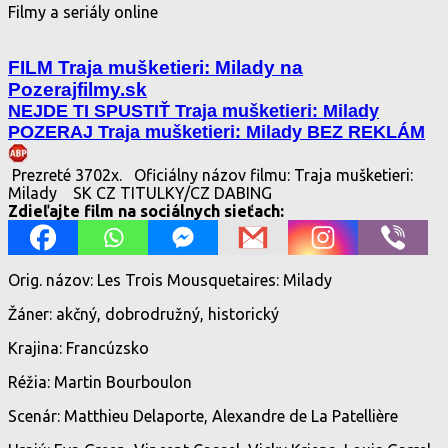
Filmy a seriály online
FILM Traja mušketieri: Milady na
Pozerajfilmy.sk
NEJDE TI SPUSTIŤ Traja mušketieri: Milady
POZERAJ Traja mušketieri: Milady BEZ REKLÁM
Prezreté 3702x.
Oficiálny názov filmu: Traja mušketieri:
Milady
SK CZ TITULKY/CZ DABING
Zdieľajte film na sociálnych sieťach:
Orig. názov: Les Trois Mousquetaires: Milady
Žáner: akčný, dobrodružný, historický
Krajina: Francúzsko
Réžia: Martin Bourboulon
Scenár: Matthieu Delaporte, Alexandre de La Patellière