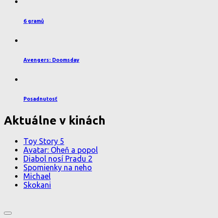
6 gramů
Avengers: Doomsday
Posadnutosť
Aktuálne v kinách
Toy Story 5
Avatar: Oheň a popol
Diabol nosí Pradu 2
Spomienky na neho
Michael
Skokani