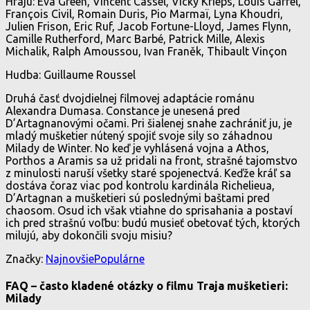
Hrajú: Eva Green, Vincent Cassel, Vicky Krieps, Louis Garrel,
François Civil, Romain Duris, Pio Marmaï, Lyna Khoudri,
Julien Frison, Eric Ruf, Jacob Fortune-Lloyd, James Flynn,
Camille Rutherford, Marc Barbé, Patrick Mille, Alexis
Michalik, Ralph Amoussou, Ivan Franěk, Thibault Vinçon
Hudba: Guillaume Roussel
Druhá časť dvojdielnej filmovej adaptácie románu
Alexandra Dumasa. Constance je unesená pred
D’Artagnanovými očami. Pri šialenej snahe zachrániť ju, je
mladý mušketier nútený spojiť svoje sily so záhadnou
Milady de Winter. No keď je vyhlásená vojna a Athos,
Porthos a Aramis sa už pridali na front, strašné tajomstvo
z minulosti naruší všetky staré spojenectvá. Keďže kráľ sa
dostáva čoraz viac pod kontrolu kardinála Richelieua,
D’Artagnan a mušketieri sú poslednými baštami pred
chaosom. Osud ich však vtiahne do sprisahania a postaví
ich pred strašnú voľbu: budú musieť obetovať tých, ktorých
milujú, aby dokončili svoju misiu?
Značky:
Najnovšie
Populárne
FAQ – často kladené otázky o filmu Traja mušketieri:
Milady