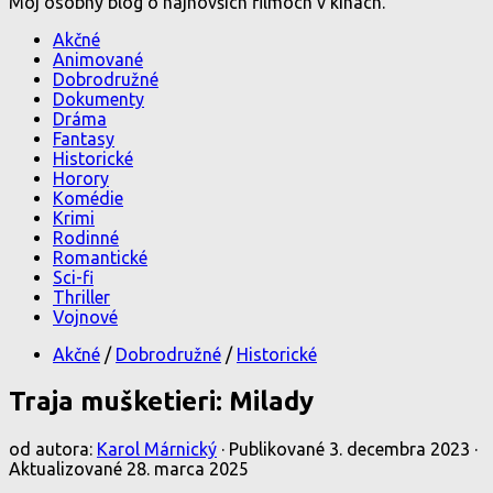
Môj osobný blog o najnovších filmoch v kinách.
Akčné
Animované
Dobrodružné
Dokumenty
Dráma
Fantasy
Historické
Horory
Komédie
Krimi
Rodinné
Romantické
Sci-fi
Thriller
Vojnové
Akčné
/
Dobrodružné
/
Historické
Traja mušketieri: Milady
od autora:
Karol Márnický
· Publikované
3. decembra 2023
·
Aktualizované
28. marca 2025