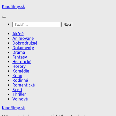
Preskočiť
Kinofilmy.sk
na
obsah
Hľadať:
Akčné
Animované
Dobrodružné
Dokumenty
Dráma
Fantasy
Historické
Horory
Komédie
Krimi
Rodinné
Romantické
Sci-fi
Thriller
Vojnové
Kinofilmy.sk