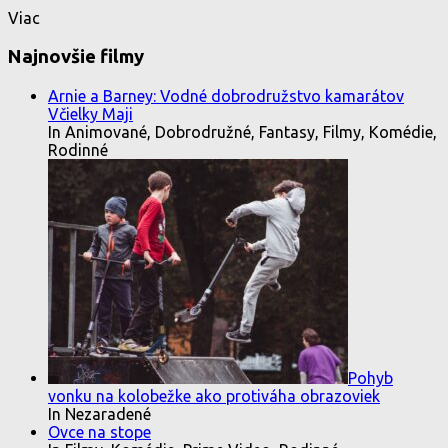
Viac
Najnovšie filmy
Arnie a Barney: Vodné dobrodružstvo kamarátov
Včielky Maji
In Animované, Dobrodružné, Fantasy, Filmy, Komédie,
Rodinné
Pohyb
vonku na kolobežke ako protiváha obrazoviek
In Nezaradené
Ovce na stope