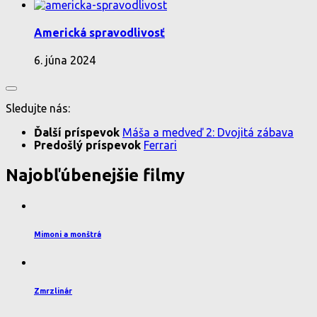
Americká spravodlivosť
6. júna 2024
Sledujte nás:
Ďalší príspevok
Máša a medveď 2: Dvojitá zábava
Predošlý príspevok
Ferrari
Najobľúbenejšie filmy
Mimoni a monštrá
Zmrzlinár