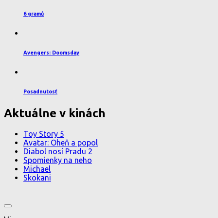
6 gramů
Avengers: Doomsday
Posadnutosť
Aktuálne v kinách
Toy Story 5
Avatar: Oheň a popol
Diabol nosí Pradu 2
Spomienky na neho
Michael
Skokani