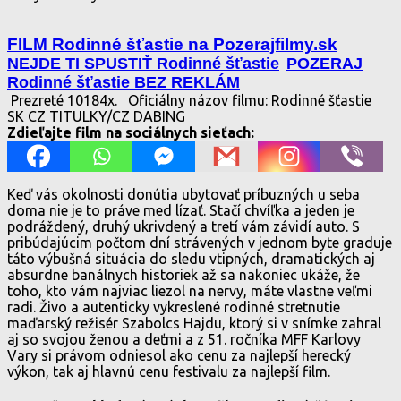
FILM Rodinné šťastie na Pozerajfilmy.sk
NEJDE TI SPUSTIŤ Rodinné šťastie
POZERAJ
Rodinné šťastie BEZ REKLÁM
Prezreté 10184x.
Oficiálny názov filmu: Rodinné šťastie
SK CZ TITULKY/CZ DABING
Zdieľajte film na sociálnych sieťach:
Keď vás okolnosti donútia ubytovať príbuzných u seba
doma nie je to práve med lízať. Stačí chvíľka a jeden je
podráždený, druhý ukrivdený a tretí vám závidí auto. S
pribúdajúcim počtom dní strávených v jednom byte graduje
táto výbušná situácia do sledu vtipných, dramatických aj
absurdne banálnych historiek až sa nakoniec ukáže, že
toho, kto vám najviac liezol na nervy, máte vlastne veľmi
radi. Živo a autenticky vykreslené rodinné stretnutie
maďarský režisér Szabolcs Hajdu, ktorý si v snímke zahral
aj so svojou ženou a deťmi a z 51. ročníka MFF Karlovy
Vary si právom odniesol ako cenu za najlepší herecký
výkon, tak aj hlavnú cenu festivalu za najlepší film.