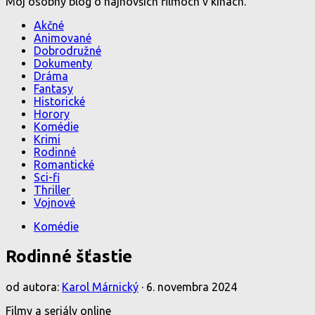
Môj osobný blog o najnovších filmoch v kinách.
Akčné
Animované
Dobrodružné
Dokumenty
Dráma
Fantasy
Historické
Horory
Komédie
Krimi
Rodinné
Romantické
Sci-fi
Thriller
Vojnové
Komédie
Rodinné šťastie
od autora:
Karol Márnický
·
6. novembra 2024
Filmy a seriály online