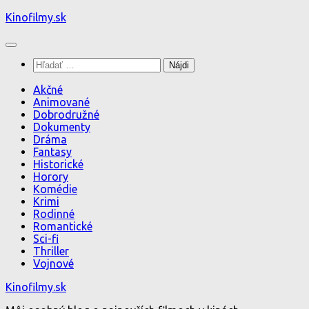
Preskočiť
Kinofilmy.sk
na
obsah
Hľadať:
Akčné
Animované
Dobrodružné
Dokumenty
Dráma
Fantasy
Historické
Horory
Komédie
Krimi
Rodinné
Romantické
Sci-fi
Thriller
Vojnové
Kinofilmy.sk