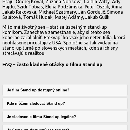
Hrajú: Ondrej Kovaľ, Zuzana Norisová, Caitlin Witty, Ady
Hajdu, Szidi Tobias, Elena Podzámska, Peter Oszlík, Anna
Jakab Rakovská, Michael Szatmary, Ján Gordulič, Simona
Salátová, Tomáš Hudák, Matej Adámy, Jakub Gulík
Mišo má životný sen – stať sa úspešným stand-up
komikom. Zanecháva zamestnanie, aby si tento sen
konečne začal plniť. Prekvapí ho však jeho neter Júlia, ktorá
neohlásene pricestuje z USA. Spoločne sa tak vydajú na
stand-up turné po slovenských mestách, kde sa ich sny
stretávajú s realitou.
FAQ – často kladené otázky o filmu Stand up
Je film Stand up dostupný online?
Kde môžem sledovať Stand up?
Je sledovanie filmu Stand up legálne?