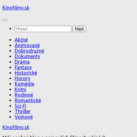
Preskočiť
Kinofilmy.sk
na
obsah
Hľadať:
Akčné
Animované
Dobrodružné
Dokumenty
Dráma
Fantasy
Historické
Horory
Komédie
Krimi
Rodinné
Romantické
Sci-fi
Thriller
Vojnové
Kinofilmy.sk