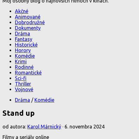
Môj osobný blog o najnovších filmoch v kinách.
Akčné
Animované
Dobrodružné
Dokumenty
Dráma
Fantasy
Historické
Horory
Komédie
Krimi
Rodinné
Romantické
Sci-fi
Thriller
Vojnové
Dráma
/
Komédie
Stand up
od autora:
Karol Márnický
·
6. novembra 2024
Filmy a seriály online