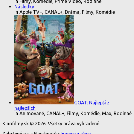
In Filmy, Komédie, Prime Video, Rodinné
Následky
In Apple TV+, CANAL+, Dráma, Filmy, Komédie
GOAT: Najlepší z
najlepších
In Animované, CANAL+, Filmy, Komédie, Max, Rodinné
Kinofilmy.sk © 2026. Všetky práva vyhradené.
Založené na
- Navrhnuté s
Hueman téma