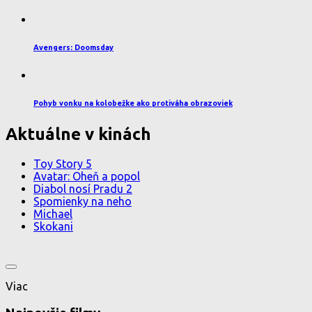
Avengers: Doomsday
Pohyb vonku na kolobežke ako protiváha obrazoviek
Aktuálne v kinách
Toy Story 5
Avatar: Oheň a popol
Diabol nosí Pradu 2
Spomienky na neho
Michael
Skokani
Viac