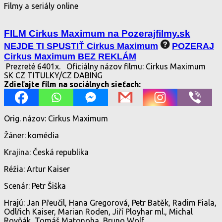
Filmy a seriály online
FILM Cirkus Maximum na Pozerajfilmy.sk
NEJDE TI SPUSTIŤ Cirkus Maximum
POZERAJ
Cirkus Maximum BEZ REKLÁM
Prezreté 6401x.
Oficiálny názov filmu: Cirkus Maximum
SK CZ TITULKY/CZ DABING
Zdieľajte film na sociálnych sieťach:
Orig. názov: Cirkus Maximum
Žáner: komédia
Krajina: Česká republika
Réžia: Artur Kaiser
Scenár: Petr Šiška
Hrajú: Jan Přeučil, Hana Gregorová, Petr Batěk, Radim Fiala,
Odlřich Kaiser, Marian Roden, Jiří Ployhar ml., Michal
Rovňák, Tomáš Matonoha, Bruno Wolf