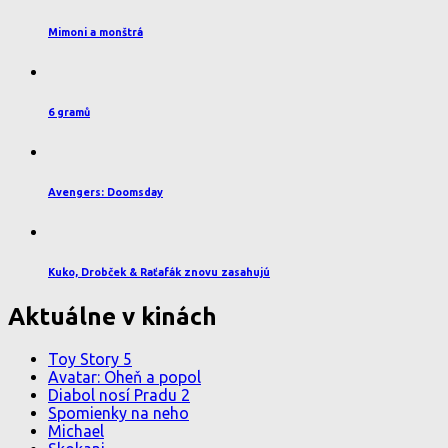
Mimoni a monštrá
6 gramů
Avengers: Doomsday
Kuko, Drobček & Raťafák znovu zasahujú
Aktuálne v kinách
Toy Story 5
Avatar: Oheň a popol
Diabol nosí Pradu 2
Spomienky na neho
Michael