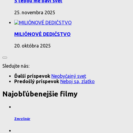
S tebou mě baví svět
25. novembra 2025
MILIÓNOVÉ DEDIČSTVO
20. októbra 2025
Sledujte nás:
Ďalší príspevok
Neobyčajný svet
Predošlý príspevok
Neboj sa, zlatko
Najobľúbenejšie filmy
Zmrzlinár