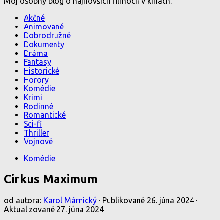
Môj osobný blog o najnovších filmoch v kinách.
Akčné
Animované
Dobrodružné
Dokumenty
Dráma
Fantasy
Historické
Horory
Komédie
Krimi
Rodinné
Romantické
Sci-fi
Thriller
Vojnové
Komédie
Cirkus Maximum
od autora:
Karol Márnický
· Publikované
26. júna 2024
·
Aktualizované
27. júna 2024