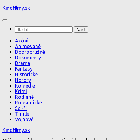
Preskočiť
Kinofilmy.sk
na
obsah
Hľadať:
Akčné
Animované
Dobrodružné
Dokumenty
Dráma
Fantasy
Historické
Horory
Komédie
Krimi
Rodinné
Romantické
Sci-fi
Thriller
Vojnové
Kinofilmy.sk