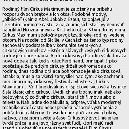
Rodinný film Cirkus Maximum je založený na príbehu
rozporu dvoch bratov a ich otca. Podobné motívy,
„biblické“ (Kain a Ábel, Jákob a Ezau), sa objavujú v
literatúre pomerne často, z najznámejších stačí vymenovať
napríklad Hrozná hnevu a Krstného otca. S tým druhým má
Cirkus Maximum spoločný prvok tzv. širokej rodiny, vedenej
otcom. Na rozdiel od Sicílie, v Čechách sa tento typ rodiny
zachoval v podstate iba v komunite svetských a
cirkusových umelcov. História slávnych českých cirkusových
rodov je dobre známa. Aj do cirkusových rodín však doráža
nová doba a tak, keď si otec Ferdinand, principál, trpko
posťažuje, že predtým cirkusy držali pohromade ako
rodina, dnes rodina držiaca pohromade je ako cirkusová
atrakcia, musia sa všetci zamyslieť nad tým, ako zachrániť
medzinárodný cirkusový festival a vlastne aj Cirkus
Maximum… Vo filme divák uvidí špičkové svetové artistické
čísla klasického cirkusu. Uvidí ich ale trochu inak, než ako
bol zvyknutý zo živého cirkusu, starších filmov alebo z
televízie. Nahliadne do zákulisia, príprav, vďaka modernej
technike uvidí často nebezpečné a náročné vystúpenia z
pohľadu ich aktérov. To všetko bez počítačových trikov,
naživo, v reálnom svete a čase. Cirkusový život nie je len
tvrdá práca, ale aj svojrázny svet ľudí, ktorí majú radi
srandu a obetujú sa pre úspech v manéži. Film Cirkus