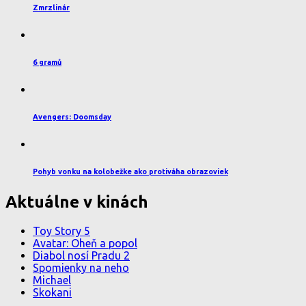
Zmrzlinár
6 gramů
Avengers: Doomsday
Pohyb vonku na kolobežke ako protiváha obrazoviek
Aktuálne v kinách
Toy Story 5
Avatar: Oheň a popol
Diabol nosí Pradu 2
Spomienky na neho
Michael
Skokani