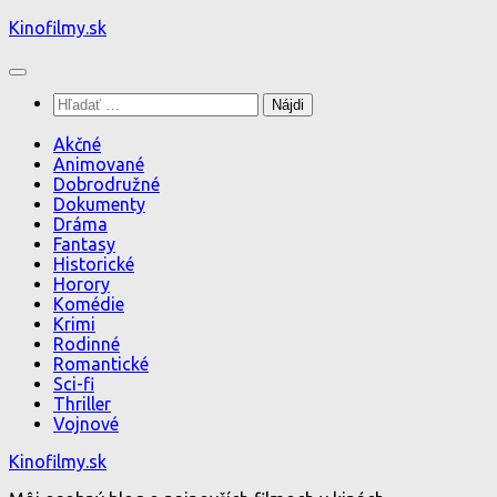
Preskočiť
Kinofilmy.sk
na
obsah
Hľadať:
Akčné
Animované
Dobrodružné
Dokumenty
Dráma
Fantasy
Historické
Horory
Komédie
Krimi
Rodinné
Romantické
Sci-fi
Thriller
Vojnové
Kinofilmy.sk