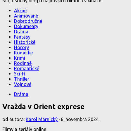
Môj osobný blog o najnovších filmoch v kinách.
Akčné
Animované
Dobrodružné
Dokumenty
Dráma
Fantasy
Historické
Horory
Komédie
Krimi
Rodinné
Romantické
Sci-fi
Thriller
Vojnové
Dráma
Vražda v Orient exprese
od autora:
Karol Márnický
·
6. novembra 2024
Filmy a seriály online