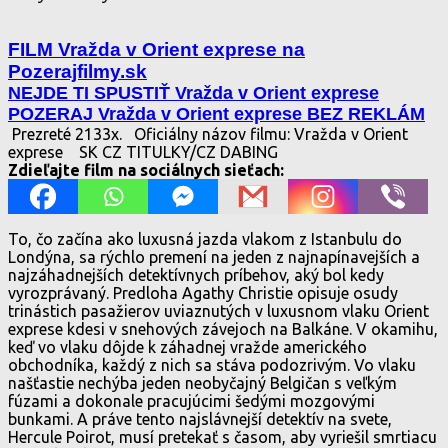
FILM Vražda v Orient exprese na
Pozerajfilmy.sk
NEJDE TI SPUSTIŤ Vražda v Orient exprese
POZERAJ Vražda v Orient exprese BEZ REKLÁM
Prezreté 2133x.
Oficiálny názov filmu: Vražda v Orient
exprese
SK CZ TITULKY/CZ DABING
Zdieľajte film na sociálnych sieťach:
To, čo začína ako luxusná jazda vlakom z Istanbulu do
Londýna, sa rýchlo premení na jeden z najnapínavejších a
najzáhadnejších detektívnych príbehov, aký bol kedy
vyrozprávaný. Predloha Agathy Christie opisuje osudy
trinástich pasažierov uviaznutých v luxusnom vlaku Orient
exprese kdesi v snehových závejoch na Balkáne. V okamihu,
keď vo vlaku dôjde k záhadnej vražde amerického
obchodníka, každý z nich sa stáva podozrivým. Vo vlaku
našťastie nechýba jeden neobyčajný Belgičan s veľkým
fúzami a dokonale pracujúcimi šedými mozgovými
bunkami. A práve tento najslávnejší detektív na svete,
Hercule Poirot, musí pretekať s časom, aby vyriešil smrtiacu