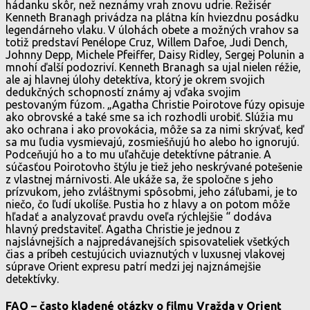
hádanku skôr, než neznámy vrah znovu udrie. Režisér
Kenneth Branagh privádza na plátna kín hviezdnu posádku
legendárneho vlaku. V úlohách obete a možných vrahov sa
totiž predstaví Penélope Cruz, Willem Dafoe, Judi Dench,
Johnny Depp, Michele Pfeiffer, Daisy Ridley, Sergej Polunin a
mnohí ďalší podozriví. Kenneth Branagh sa ujal nielen réžie,
ale aj hlavnej úlohy detektíva, ktorý je okrem svojich
dedukčných schopností známy aj vďaka svojim
pestovaným fúzom. „Agatha Christie Poirotove fúzy opisuje
ako obrovské a také sme sa ich rozhodli urobiť. Slúžia mu
ako ochrana i ako provokácia, môže sa za nimi skrývať, keď
sa mu ľudia vysmievajú, zosmiešňujú ho alebo ho ignorujú.
Podceňujú ho a to mu uľahčuje detektívne pátranie. A
súčasťou Poirotovho štýlu je tiež jeho neskrývané potešenie
z vlastnej márnivosti. Ale ukáže sa, že spoločne s jeho
prízvukom, jeho zvláštnymi spôsobmi, jeho záľubami, je to
niečo, čo ľudí ukolíše. Pustia ho z hlavy a on potom môže
hľadať a analyzovať pravdu oveľa rýchlejšie “ dodáva
hlavný predstaviteľ. Agatha Christie je jednou z
najslávnejších a najpredávanejších spisovateliek všetkých
čias a príbeh cestujúcich uviaznutých v luxusnej vlakovej
súprave Orient expresu patrí medzi jej najznámejšie
detektívky.
FAQ – často kladené otázky o filmu Vražda v Orient