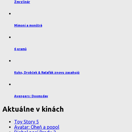
Zmrzlinár
Mimoni a monštrá
6 gramů
Kuko, Drobček & Raťafák znovu zasahujú
Avengers: Doomsday
Aktuálne v kinách
Toy Story 5
Avatar: Oheň a popol