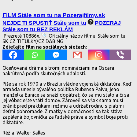
FILM Stále som tu na Pozerajfilmy.sk
NEJDE TI SPUSTIŤ Stále som tu
POZERAJ
Stále som tu BEZ REKLÁM
Prezreté 10886x.
Oficiálny názov filmu: Stále som tu
SK CZ TITULKY/CZ DABING
Zdieľajte film na sociálnych sieťach:
Oceňovaná dráma s tromi nomináciami na Oscara
nakrútená podľa skutočných udalostí.
Píše sa rok 1970 a v Brazílii vládne vojenská diktatúra. Keď
armáda unesie bývalého politika Rubensa Paivu, jeho
manželka Eunice sa snaží dopátrať, čo sa mu stalo a či sa
jej vôbec ešte vráti domov. Zároveň sa však sama musí
brániť pred praktikami režimu a udržať rodinu s piatimi
deťmi pohromade. Z matky v domácnosti sa tak stáva
zapálená bojovníčka za ľudské práva a symbol boja proti
diktatúre.
Réžia: Walter Salles