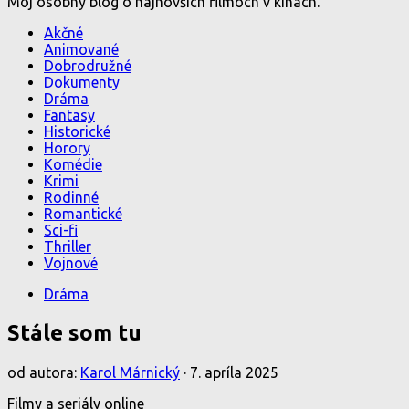
Môj osobný blog o najnovších filmoch v kinách.
Akčné
Animované
Dobrodružné
Dokumenty
Dráma
Fantasy
Historické
Horory
Komédie
Krimi
Rodinné
Romantické
Sci-fi
Thriller
Vojnové
Dráma
Stále som tu
od autora:
Karol Márnický
·
7. apríla 2025
Filmy a seriály online