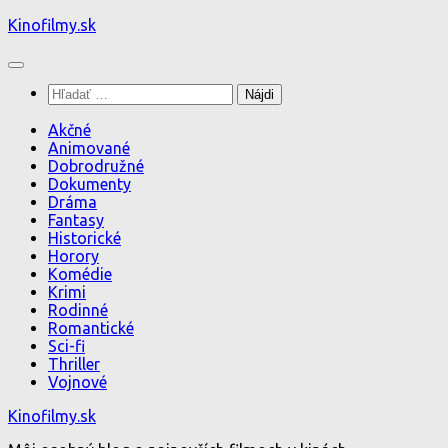
Preskočiť
Kinofilmy.sk
na
obsah
Hľadať:
Akčné
Animované
Dobrodružné
Dokumenty
Dráma
Fantasy
Historické
Horory
Komédie
Krimi
Rodinné
Romantické
Sci-fi
Thriller
Vojnové
Kinofilmy.sk