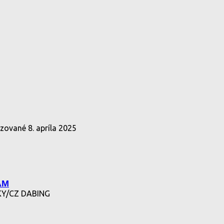
lizované
8. apríla 2025
ÁM
LKY/CZ DABING