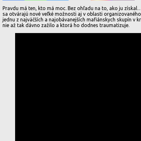
Pravdu má ten, kto má moc. Bez ohľadu na to, ako ju získal… M
sa otvárajú nové veľké možnosti aj v oblasti organizovaného
jednu z najväčších a najobávanejších mafiánskych skupín v kr
nie až tak dávno zažilo a ktorá ho dodnes traumatizuje.