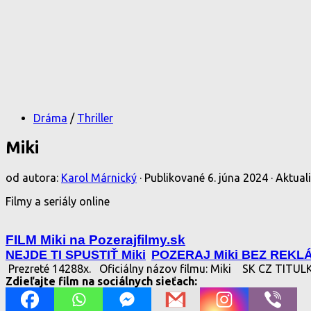
Dráma
/
Thriller
Miki
od autora:
Karol Márnický
· Publikované
6. júna 2024
· Aktua
Filmy a seriály online
FILM Miki na Pozerajfilmy.sk
NEJDE TI SPUSTIŤ Miki
POZERAJ Miki BEZ REKL
Prezreté 14288x.
Oficiálny názov filmu: Miki
SK CZ TITU
Zdieľajte film na sociálnych sieťach: