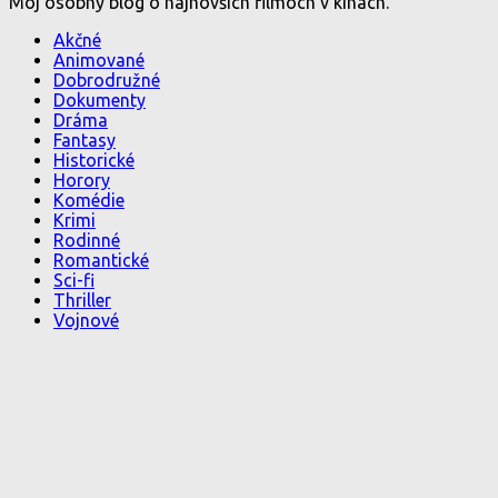
Môj osobný blog o najnovších filmoch v kinách.
Akčné
Animované
Dobrodružné
Dokumenty
Dráma
Fantasy
Historické
Horory
Komédie
Krimi
Rodinné
Romantické
Sci-fi
Thriller
Vojnové