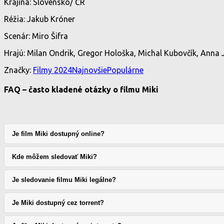
Krajina: Slovensko/ ČR
Réžia: Jakub Króner
Scenár: Miro Šifra
Hrajú: Milan Ondrik, Gregor Hološka, Michal Kubovčík, Anna 
Značky:
Filmy 2024
Najnovšie
Populárne
FAQ – často kladené otázky o filmu Miki
Je film Miki dostupný online?
Kde môžem sledovať Miki?
Je sledovanie filmu Miki legálne?
Je Miki dostupný cez torrent?