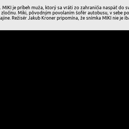
IKI je príbeh muža, ktorý sa vráti zo zahraničia naspäť do svo
 zločinu. Miki, pôvodným povolaním šofér autobusu, v sebe po
ajine. Režisér Jakub Kroner pripomína, že snímka MIKI nie je ib