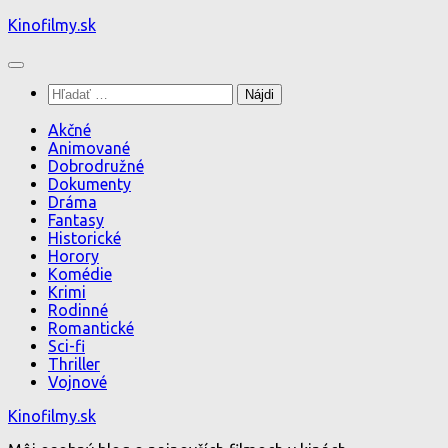
Preskočiť
Kinofilmy.sk
na
obsah
Hľadať:
Akčné
Animované
Dobrodružné
Dokumenty
Dráma
Fantasy
Historické
Horory
Komédie
Krimi
Rodinné
Romantické
Sci-fi
Thriller
Vojnové
Kinofilmy.sk