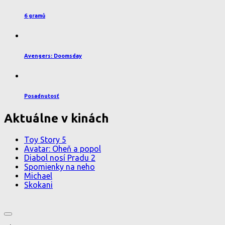
6 gramů
Avengers: Doomsday
Posadnutosť
Aktuálne v kinách
Toy Story 5
Avatar: Oheň a popol
Diabol nosí Pradu 2
Spomienky na neho
Michael
Skokani