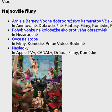
Viac
Najnovšie filmy
Arnie a Barney: Vodné dobrodružstvo kamarátov Včielk
In Animované, Dobrodružné, Fantasy, Filmy, Komédie, 
Pohyb vonku na kolobežke ako protiváha obrazoviek
In Nezaradené
Ovce na stope
In Filmy, Komédie, Prime Video, Rodinné
Následky
In Apple TV+, CANAL+, Dráma, Filmy, Komédie