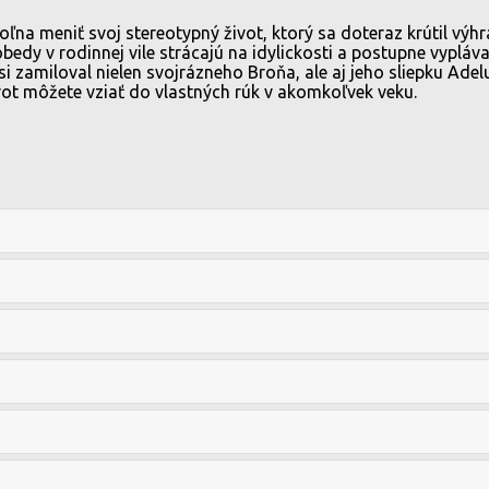
a meniť svoj stereotypný život, ktorý sa doteraz krútil výhrad
obedy v rodinnej vile strácajú na idylickosti a postupne vyplá
zamiloval nielen svojrázneho Broňa, ale aj jeho sliepku Adelu
vot môžete vziať do vlastných rúk v akomkoľvek veku.