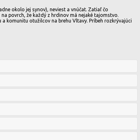
ne okolo jej synov), neviest a vnúčat. Zatiaľ čo
va na povrch, že každý z hrdinov má nejaké tajomstvo.
 a komunitu otužilcov na brehu Vltavy. Príbeh rozkrývajúci