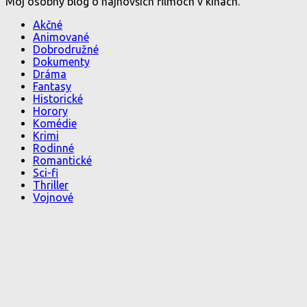
Môj osobný blog o najnovších filmoch v kinách.
Akčné
Animované
Dobrodružné
Dokumenty
Dráma
Fantasy
Historické
Horory
Komédie
Krimi
Rodinné
Romantické
Sci-fi
Thriller
Vojnové