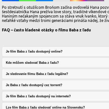
Po stretnutí s otužilcom Broňom začína ovdovelá Hana pozvoľn
šesťdesiatnička Hana prežíva love story, tradičné víkendové 
Haniným nečakaným spojencom sa stáva vnuk Ivanko, ktorý si 
neľahké vzťahy medzi tromi generáciami prináša nádej, že ži
FAQ – často kladené otázky o filmu Baba z ľadu
Je film Baba z ľadu dostupný online?
Kde môžem sledovať Baba z ľadu?
Je sledovanie filmu Baba z ľadu legálne?
Je Baba z ľadu dostupný cez torrent?
Je film Baba z ľadu dostupný na internete?
Lze film Baba z ľadu sledovať online na Slovensku?