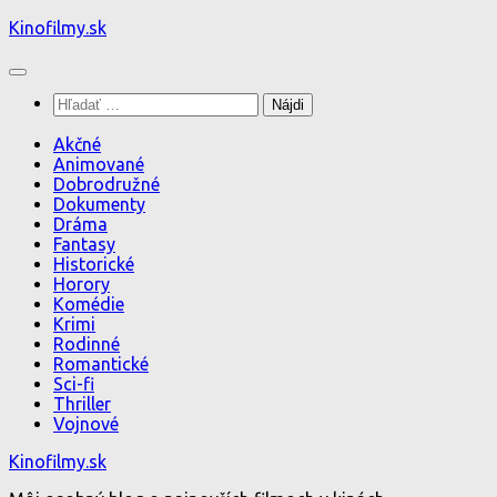
Preskočiť
Kinofilmy.sk
na
obsah
Hľadať:
Akčné
Animované
Dobrodružné
Dokumenty
Dráma
Fantasy
Historické
Horory
Komédie
Krimi
Rodinné
Romantické
Sci-fi
Thriller
Vojnové
Kinofilmy.sk