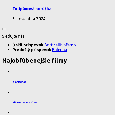
Tulipánová horúčka
6. novembra 2024
Sledujte nás:
Ďalší príspevok
Botticelli: Inferno
Predošlý príspevok
Balerína
Najobľúbenejšie filmy
Zmrzlinár
Mimoni a monštrá