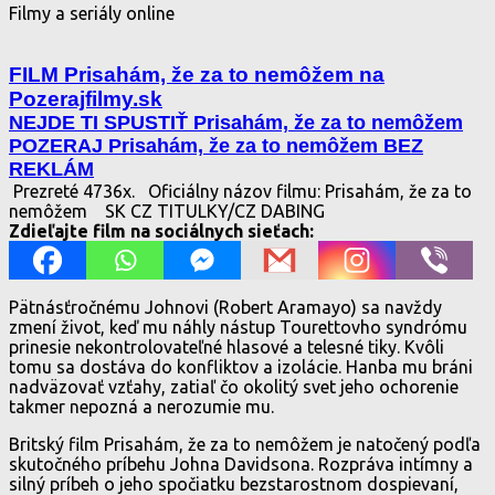
Filmy a seriály online
FILM Prisahám, že za to nemôžem na
Pozerajfilmy.sk
NEJDE TI SPUSTIŤ Prisahám, že za to nemôžem
POZERAJ Prisahám, že za to nemôžem BEZ
REKLÁM
Prezreté 4736x.
Oficiálny názov filmu: Prisahám, že za to
nemôžem
SK CZ TITULKY/CZ DABING
Zdieľajte film na sociálnych sieťach:
Pätnásťročnému Johnovi (Robert Aramayo) sa navždy
zmení život, keď mu náhly nástup Tourettovho syndrómu
prinesie nekontrolovateľné hlasové a telesné tiky. Kvôli
tomu sa dostáva do konfliktov a izolácie. Hanba mu bráni
nadväzovať vzťahy, zatiaľ čo okolitý svet jeho ochorenie
takmer nepozná a nerozumie mu.
Britský film Prisahám, že za to nemôžem je natočený podľa
skutočného príbehu Johna Davidsona. Rozpráva intímny a
silný príbeh o jeho spočiatku bezstarostnom dospievaní,