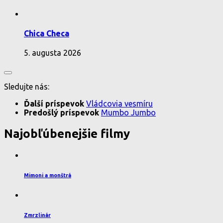
Chica Checa
5. augusta 2026
Sledujte nás:
Ďalší príspevok
Vládcovia vesmíru
Predošlý príspevok
Mumbo Jumbo
Najobľúbenejšie filmy
Mimoni a monštrá
Zmrzlinár