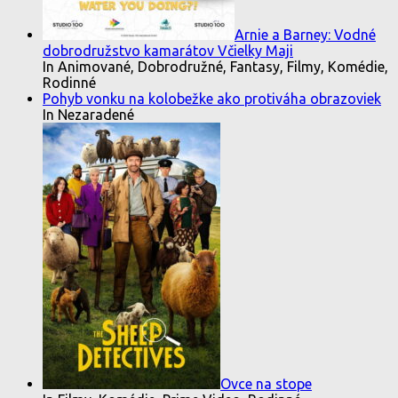
Arnie a Barney: Vodné
dobrodružstvo kamarátov Včielky Maji
In Animované, Dobrodružné, Fantasy, Filmy, Komédie,
Rodinné
Pohyb vonku na kolobežke ako protiváha obrazoviek
In Nezaradené
Ovce na stope