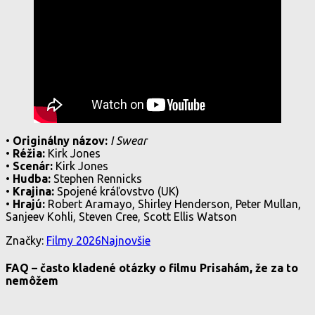
•
Originálny názov:
I Swear
•
Réžia:
Kirk Jones
•
Scenár:
Kirk Jones
•
Hudba:
Stephen Rennicks
•
Krajina:
Spojené kráľovstvo (UK)
•
Hrajú:
Robert Aramayo, Shirley Henderson, Peter Mullan,
Sanjeev Kohli, Steven Cree, Scott Ellis Watson
Značky:
Filmy 2026
Najnovšie
FAQ – často kladené otázky o filmu Prisahám, že za to
nemôžem