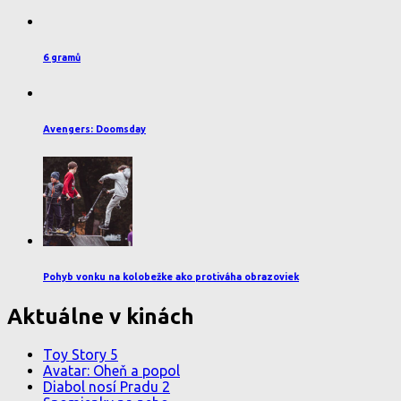
6 gramů
Avengers: Doomsday
Pohyb vonku na kolobežke ako protiváha obrazoviek
Aktuálne v kinách
Toy Story 5
Avatar: Oheň a popol
Diabol nosí Pradu 2