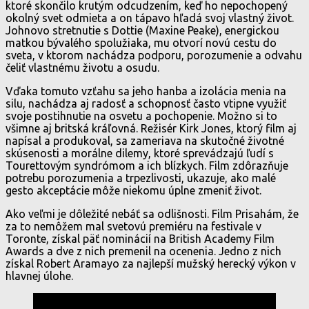
ktoré skončilo krutým odcudzením, keď ho nepochopený
okolný svet odmieta a on tápavo hľadá svoj vlastný život.
Johnovo stretnutie s Dottie (Maxine Peake), energickou
matkou bývalého spolužiaka, mu otvorí novú cestu do
sveta, v ktorom nachádza podporu, porozumenie a odvahu
čeliť vlastnému životu a osudu.
Vďaka tomuto vzťahu sa jeho hanba a izolácia menia na
silu, nachádza aj radosť a schopnosť často vtipne využiť
svoje postihnutie na osvetu a pochopenie. Možno si to
všimne aj britská kráľovná. Režisér Kirk Jones, ktorý film aj
napísal a produkoval, sa zameriava na skutočné životné
skúsenosti a morálne dilemy, ktoré sprevádzajú ľudí s
Tourettovým syndrómom a ich blízkych. Film zdôrazňuje
potrebu porozumenia a trpezlivosti, ukazuje, ako malé
gesto akceptácie môže niekomu úplne zmeniť život.
Ako veľmi je dôležité nebáť sa odlišnosti. Film Prisahám, že
za to nemôžem mal svetovú premiéru na festivale v
Toronte, získal päť nominácií na British Academy Film
Awards a dve z nich premenil na ocenenia. Jedno z nich
získal Robert Aramayo za najlepší mužský herecký výkon v
hlavnej úlohe.