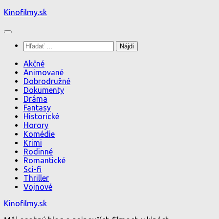
Preskočiť
Kinofilmy.sk
na
obsah
Hľadať:
Akčné
Animované
Dobrodružné
Dokumenty
Dráma
Fantasy
Historické
Horory
Komédie
Krimi
Rodinné
Romantické
Sci-fi
Thriller
Vojnové
Kinofilmy.sk