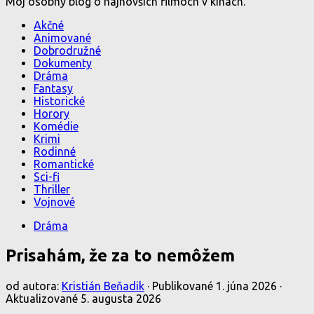
Môj osobný blog o najnovších filmoch v kinách.
Akčné
Animované
Dobrodružné
Dokumenty
Dráma
Fantasy
Historické
Horory
Komédie
Krimi
Rodinné
Romantické
Sci-fi
Thriller
Vojnové
Dráma
Prisahám, že za to nemôžem
od autora:
Kristián Beňadik
· Publikované
1. júna 2026
·
Aktualizované
5. augusta 2026