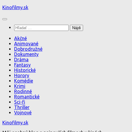
Preskočiť
Kinofilmy.sk
na
obsah
Hľadať:
Akčné
Animované
Dobrodružné
Dokumenty
Dráma
Fantasy
Historické
Horory
Komédie
Krimi
Rodinné
Romantické
Sci-fi
Thriller
Vojnové
Kinofilmy.sk