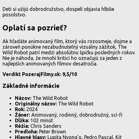
Deti si užijú dobrodružstvo, dospelí objavia hlbšie
posolstvo.
Oplatí sa pozrieť?
Ak hľadáte animovaný film, ktorý vás rozosmeje, dojme a
zároveň ponúkne nezabudnuteľný vizuálny zážitok, The
Wild Robot patrí medzi absolútnu špičku posledných rokov.
Nie je náhoda, že mnohí kritici ho označujú za jeden z
najlepších animovaných filmov desaťročia.
Verdikt PozerajFilmy.sk: 9,5/10
Základné informácie
Názov:
The Wild Robot
Originálny názov:
The Wild Robot
Rok:
2024
Žáner:
Animovaný, rodinný, dobrodružný, sci-fi
Dĺžka:
102 minút
Réžia:
Chris Sanders
Predloha:
Peter Brown
Hlavné hlasy:
Lupita Nyong’o, Pedro Pascal, Kit