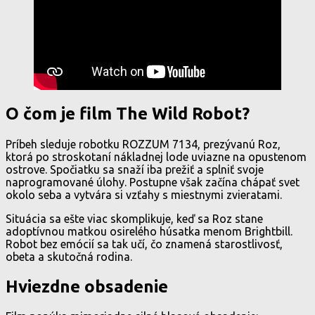
O čom je film The Wild Robot?
Príbeh sleduje robotku ROZZUM 7134, prezývanú Roz,
ktorá po stroskotaní nákladnej lode uviazne na opustenom
ostrove. Spočiatku sa snaží iba prežiť a splniť svoje
naprogramované úlohy. Postupne však začína chápať svet
okolo seba a vytvára si vzťahy s miestnymi zvieratami.
Situácia sa ešte viac skomplikuje, keď sa Roz stane
adoptívnou matkou osirelého húsatka menom Brightbill.
Robot bez emócií sa tak učí, čo znamená starostlivosť,
obeta a skutočná rodina.
Hviezdne obsadenie