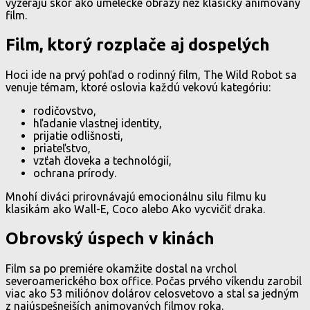
vyzerajú skôr ako umelecké obrazy než klasický animovaný
film.
Film, ktorý rozplače aj dospelých
Hoci ide na prvý pohľad o rodinný film, The Wild Robot sa
venuje témam, ktoré oslovia každú vekovú kategóriu:
rodičovstvo,
hľadanie vlastnej identity,
prijatie odlišnosti,
priateľstvo,
vzťah človeka a technológií,
ochrana prírody.
Mnohí diváci prirovnávajú emocionálnu silu filmu ku
klasikám ako Wall-E, Coco alebo Ako vycvičiť draka.
Obrovský úspech v kinách
Film sa po premiére okamžite dostal na vrchol
severoamerického box office. Počas prvého víkendu zarobil
viac ako 53 miliónov dolárov celosvetovo a stal sa jedným
z najúspešnejších animovaných filmov roka.