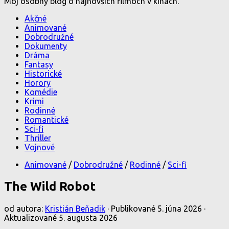
Môj osobný blog o najnovších filmoch v kinách.
Akčné
Animované
Dobrodružné
Dokumenty
Dráma
Fantasy
Historické
Horory
Komédie
Krimi
Rodinné
Romantické
Sci-fi
Thriller
Vojnové
Animované
/
Dobrodružné
/
Rodinné
/
Sci-fi
The Wild Robot
od autora:
Kristián Beňadik
· Publikované
5. júna 2026
·
Aktualizované
5. augusta 2026