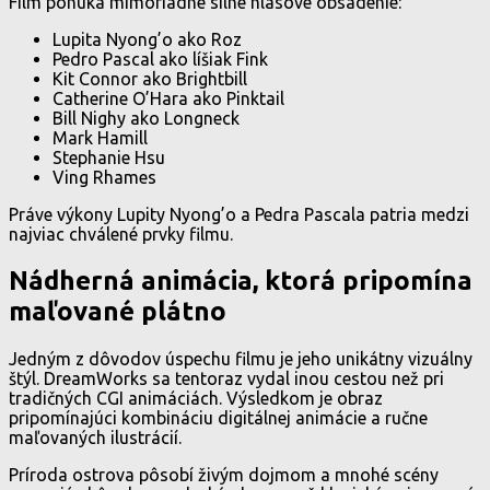
Film ponúka mimoriadne silné hlasové obsadenie:
Lupita Nyong’o ako Roz
Pedro Pascal ako líšiak Fink
Kit Connor ako Brightbill
Catherine O’Hara ako Pinktail
Bill Nighy ako Longneck
Mark Hamill
Stephanie Hsu
Ving Rhames
Práve výkony Lupity Nyong’o a Pedra Pascala patria medzi
najviac chválené prvky filmu.
Nádherná animácia, ktorá pripomína
maľované plátno
Jedným z dôvodov úspechu filmu je jeho unikátny vizuálny
štýl. DreamWorks sa tentoraz vydal inou cestou než pri
tradičných CGI animáciách. Výsledkom je obraz
pripomínajúci kombináciu digitálnej animácie a ručne
maľovaných ilustrácií.
Príroda ostrova pôsobí živým dojmom a mnohé scény