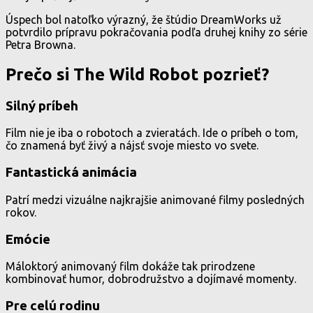
Úspech bol natoľko výrazný, že štúdio DreamWorks už
potvrdilo prípravu pokračovania podľa druhej knihy zo série
Petra Browna.
Prečo si The Wild Robot pozrieť?
Silný príbeh
Film nie je iba o robotoch a zvieratách. Ide o príbeh o tom,
čo znamená byť živý a nájsť svoje miesto vo svete.
Fantastická animácia
Patrí medzi vizuálne najkrajšie animované filmy posledných
rokov.
Emócie
Máloktorý animovaný film dokáže tak prirodzene
kombinovať humor, dobrodružstvo a dojímavé momenty.
Pre celú rodinu