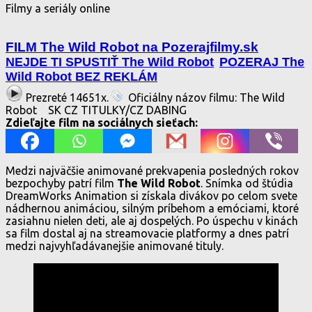
Filmy a seriály online
FILM The Wild Robot na Pozerajfilmy.sk
NEJDE TI SPUSTIŤ The Wild Robot
POZERAJ The
Wild Robot BEZ REKLÁM
Prezreté 14651x.
Oficiálny názov filmu: The Wild
Robot
SK CZ TITULKY/CZ DABING
Zdieľajte film na sociálnych sieťach:
Medzi najväčšie animované prekvapenia posledných rokov
bezpochyby patrí film
The Wild Robot
. Snímka od štúdia
DreamWorks Animation si získala divákov po celom svete
nádhernou animáciou, silným príbehom a emóciami, ktoré
zasiahnu nielen deti, ale aj dospelých. Po úspechu v kinách
sa film dostal aj na streamovacie platformy a dnes patrí
medzi najvyhľadávanejšie animované tituly.