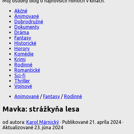
Môj osobný blog o najnovších filmoch v kinách.
Akčné
Animované
Dobrodružné
Dokumenty
Dráma
Fantasy
Historické
Horory
Komédie
Krimi
Rodinné
Romantické
Sci-fi
Thriller
Vojnové
Animované
/
Fantasy
/
Rodinné
Mavka: strážkyňa lesa
od autora:
Karol Márnický
· Publikované
21. apríla 2024
·
Aktualizované
23. júna 2024