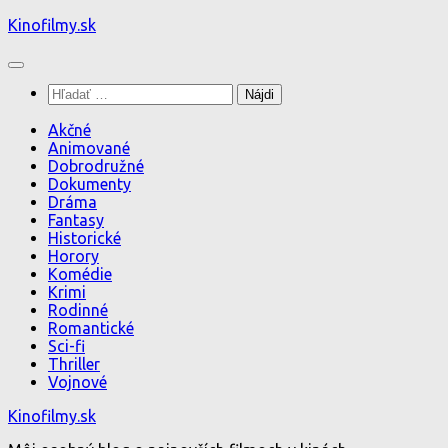
Preskočiť
Kinofilmy.sk
na
obsah
Hľadať:
Akčné
Animované
Dobrodružné
Dokumenty
Dráma
Fantasy
Historické
Horory
Komédie
Krimi
Rodinné
Romantické
Sci-fi
Thriller
Vojnové
Kinofilmy.sk