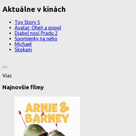
Aktuálne v kinách
Toy Story 5
Avatar: Oheň a popol
Diabol nosí Pradu 2
Spomienky na neho
Michael
Skokani
Viac
Najnovšie filmy