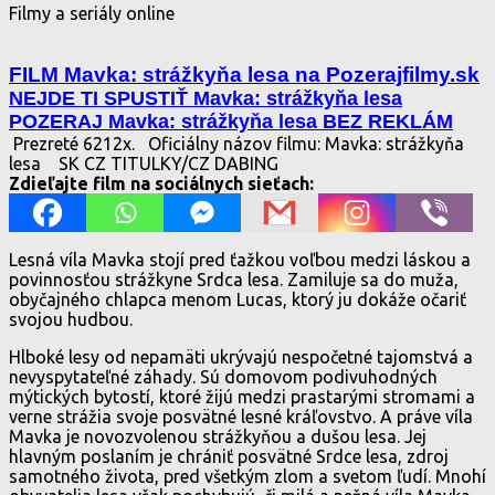
Filmy a seriály online
FILM Mavka: strážkyňa lesa na Pozerajfilmy.sk
NEJDE TI SPUSTIŤ Mavka: strážkyňa lesa
POZERAJ Mavka: strážkyňa lesa BEZ REKLÁM
Prezreté 6212x.
Oficiálny názov filmu: Mavka: strážkyňa
lesa
SK CZ TITULKY/CZ DABING
Zdieľajte film na sociálnych sieťach:
Lesná víla Mavka stojí pred ťažkou voľbou medzi láskou a
povinnosťou strážkyne Srdca lesa. Zamiluje sa do muža,
obyčajného chlapca menom Lucas, ktorý ju dokáže očariť
svojou hudbou.
Hlboké lesy od nepamäti ukrývajú nespočetné tajomstvá a
nevyspytateľné záhady. Sú domovom podivuhodných
mýtických bytostí, ktoré žijú medzi prastarými stromami a
verne strážia svoje posvätné lesné kráľovstvo. A práve víla
Mavka je novozvolenou strážkyňou a dušou lesa. Jej
hlavným poslaním je chrániť posvätné Srdce lesa, zdroj
samotného života, pred všetkým zlom a svetom ľudí. Mnohí