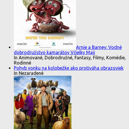
Arnie a Barney: Vodné
dobrodružstvo kamarátov Včielky Maji
In Animované, Dobrodružné, Fantasy, Filmy, Komédie,
Rodinné
Pohyb vonku na kolobežke ako protiváha obrazoviek
In Nezaradené