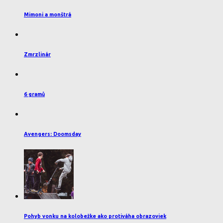
Mimoni a monštrá
Zmrzlinár
6 gramů
Avengers: Doomsday
Pohyb vonku na kolobežke ako protiváha obrazoviek