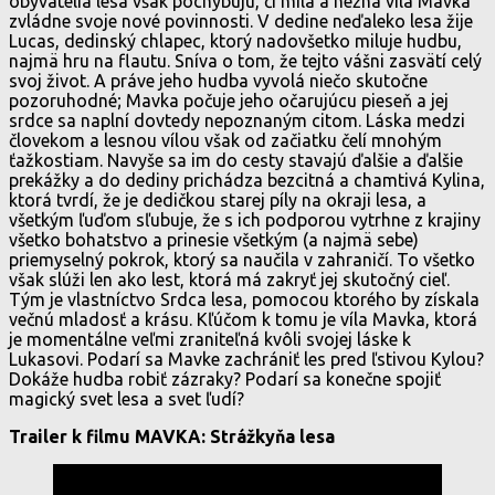
obyvatelia lesa však pochybujú, či milá a nežná víla Mavka
zvládne svoje nové povinnosti. V dedine neďaleko lesa žije
Lucas, dedinský chlapec, ktorý nadovšetko miluje hudbu,
najmä hru na flautu. Sníva o tom, že tejto vášni zasvätí celý
svoj život. A práve jeho hudba vyvolá niečo skutočne
pozoruhodné; Mavka počuje jeho očarujúcu pieseň a jej
srdce sa naplní dovtedy nepoznaným citom. Láska medzi
človekom a lesnou vílou však od začiatku čelí mnohým
ťažkostiam. Navyše sa im do cesty stavajú ďalšie a ďalšie
prekážky a do dediny prichádza bezcitná a chamtivá Kylina,
ktorá tvrdí, že je dedičkou starej píly na okraji lesa, a
všetkým ľuďom sľubuje, že s ich podporou vytrhne z krajiny
všetko bohatstvo a prinesie všetkým (a najmä sebe)
priemyselný pokrok, ktorý sa naučila v zahraničí. To všetko
však slúži len ako lest, ktorá má zakryť jej skutočný cieľ.
Tým je vlastníctvo Srdca lesa, pomocou ktorého by získala
večnú mladosť a krásu. Kľúčom k tomu je víla Mavka, ktorá
je momentálne veľmi zraniteľná kvôli svojej láske k
Lukasovi. Podarí sa Mavke zachrániť les pred ľstivou Kylou?
Dokáže hudba robiť zázraky? Podarí sa konečne spojiť
magický svet lesa a svet ľudí?
Trailer k filmu MAVKA: Strážkyňa lesa