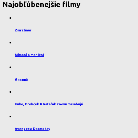
Najobľúbenejšie filmy
Zmrzlinár
Mimoni a monštrá
6 gramů
Kuko, Drobček & Raťafák znovu zasahujú
Avengers: Doomsday