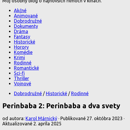
Môj osobný blog o najnovších filmoch v kinách.
Akčné
Animované
Dobrodružné
Dokumenty
Dráma
Fantasy
Historické
Horory
Komédie
Krimi
Rodinné
Romantické
Sci-fi
Thriller
Vojnové
Dobrodružné
/
Historické
/
Rodinné
Perinbaba 2: Perinbaba a dva svety
od autora:
Karol Márnický
· Publikované
27. októbra 2023
·
Aktualizované
2. apríla 2025