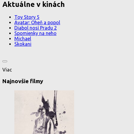
Aktuálne v kinách
Toy Story 5
Avatar: Oheň a popol
Diabol nosí Pradu 2
Spomienky na neho
Michael
Skokani
Viac
Najnovšie filmy