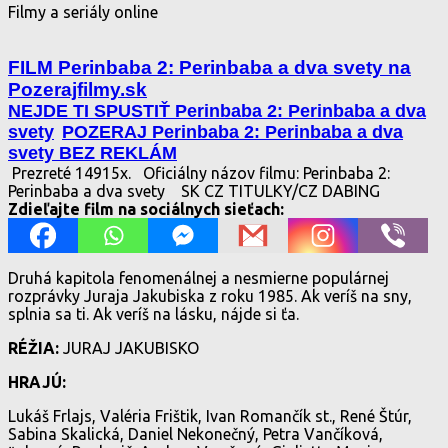
Filmy a seriály online
FILM Perinbaba 2: Perinbaba a dva svety na
Pozerajfilmy.sk
NEJDE TI SPUSTIŤ Perinbaba 2: Perinbaba a dva
svety
POZERAJ Perinbaba 2: Perinbaba a dva
svety BEZ REKLÁM
Prezreté 14915x.
Oficiálny názov filmu: Perinbaba 2:
Perinbaba a dva svety
SK CZ TITULKY/CZ DABING
Zdieľajte film na sociálnych sieťach:
Druhá kapitola fenomenálnej a nesmierne populárnej
rozprávky Juraja Jakubiska z roku 1985. Ak veríš na sny,
splnia sa ti. Ak veríš na lásku, nájde si ťa.
RÉŽIA:
JURAJ JAKUBISKO
HRAJÚ:
Lukáš Frlajs, Valéria Frištik, Ivan Romančík st., René Štúr,
Sabina Skalická, Daniel Nekonečný, Petra Vančíková,