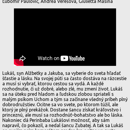
Ľubomír Paulovič, Andrea Verešová, Giulietta Masina
Lukáš, syn Alžbetky a Jakuba, sa vyberie do sveta hľadať
šťastie a lásku. Na svojej púti sa často dostáva na rázcestie
a musí si vybrať, ktorou cestou sa vydá. A každé
rozhodnutie, či už dobré, alebo zlé, mu zmení život. Lukáš
sa na úteku pred hladom a ľudskou zlobou spriatelí s
malým psíkom Uchom a tým sa začínane všedný príbeh plný
dobrodružstiev. Ocitne sa vo svete, po ktorom túžil, ale
ktorý je plný prekážok. Dostane šancu získať kráľovstvo i
princeznú, ale musí sa rozhodnúť–bohatstvo ale bo láska.
Nakoniec dá Perinbaba Lukášovi možnosť, aby sám
napravil, čo pokazil, a nedal šancu Zubatej. A tak sa Lukáš