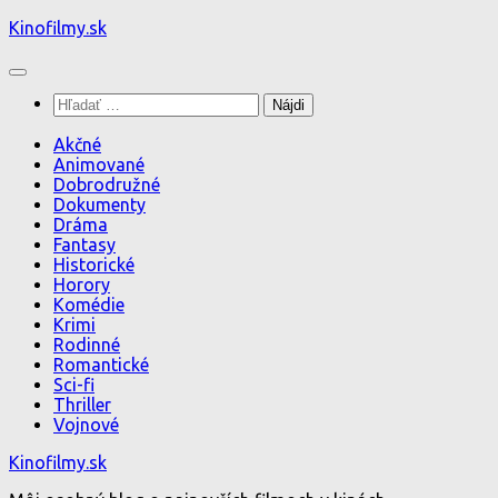
Preskočiť
Kinofilmy.sk
na
obsah
Hľadať:
Akčné
Animované
Dobrodružné
Dokumenty
Dráma
Fantasy
Historické
Horory
Komédie
Krimi
Rodinné
Romantické
Sci-fi
Thriller
Vojnové
Kinofilmy.sk