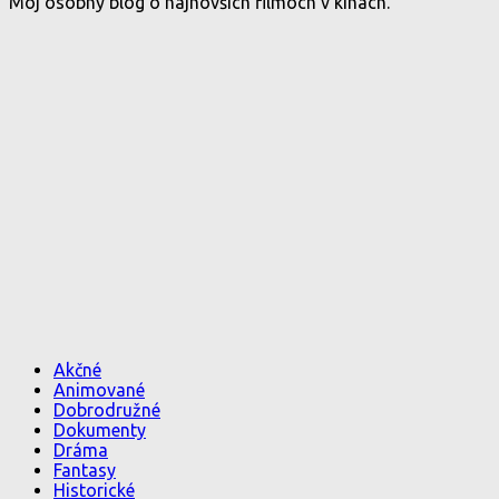
Môj osobný blog o najnovších filmoch v kinách.
Akčné
Animované
Dobrodružné
Dokumenty
Dráma
Fantasy
Historické