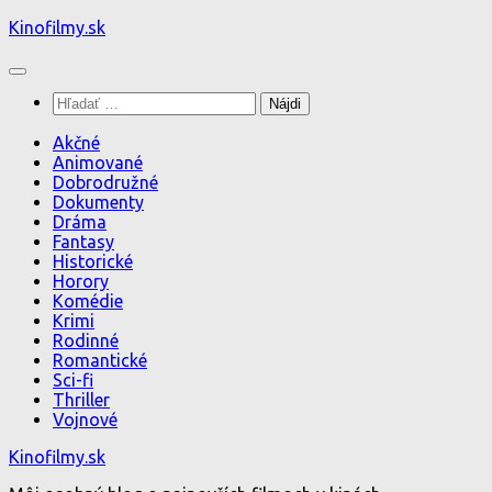
Preskočiť
Kinofilmy.sk
na
obsah
Hľadať:
Akčné
Animované
Dobrodružné
Dokumenty
Dráma
Fantasy
Historické
Horory
Komédie
Krimi
Rodinné
Romantické
Sci-fi
Thriller
Vojnové
Kinofilmy.sk