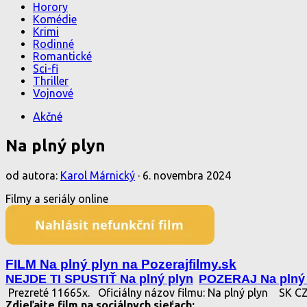
Horory
Komédie
Krimi
Rodinné
Romantické
Sci-fi
Thriller
Vojnové
Akčné
Na plný plyn
od autora:
Karol Márnický
·
6. novembra 2024
Filmy a seriály online
FILM Na plný plyn na Pozerajfilmy.sk
NEJDE TI SPUSTIŤ Na plný plyn
POZERAJ Na plný
Prezreté 11665x.
Oficiálny názov filmu: Na plný plyn
SK CZ
Zdieľajte film na sociálnych sieťach: