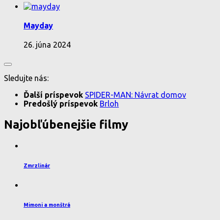
Mayday
26. júna 2024
Sledujte nás:
Ďalší príspevok
SPIDER-MAN: Návrat domov
Predošlý príspevok
Brloh
Najobľúbenejšie filmy
Zmrzlinár
Mimoni a monštrá