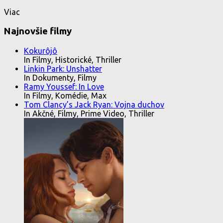
Viac
Najnovšie filmy
Kokurôjô
In Filmy, Historické, Thriller
Linkin Park: Unshatter
In Dokumenty, Filmy
Ramy Youssef: In Love
In Filmy, Komédie, Max
Tom Clancy’s Jack Ryan: Vojna duchov
In Akčné, Filmy, Prime Video, Thriller