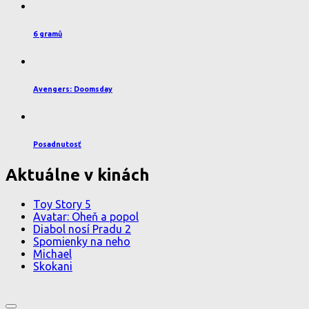
6 gramů
Avengers: Doomsday
Posadnutosť
Aktuálne v kinách
Toy Story 5
Avatar: Oheň a popol
Diabol nosí Pradu 2
Spomienky na neho
Michael
Skokani