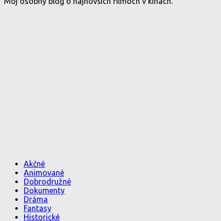
Môj osobný blog o najnovších filmoch v kinách.
Akčné
Animované
Dobrodružné
Dokumenty
Dráma
Fantasy
Historické