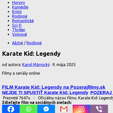
Horory
Komédie
Krimi
Rodinné
Romantické
Sci-fi
Thriller
Vojnové
Akčné
/
Rodinné
Karate Kid: Legendy
od autora:
Karol Márnický
·
9. mája 2025
Filmy a seriály online
FILM Karate Kid: Legendy na Pozerajfilmy.sk
NEJDE TI SPUSTIŤ Karate Kid: Legendy
POZERAJ 
Prezreté 7647x.
Oficiálny názov filmu: Karate Kid: Legen
Zdieľajte film na sociálnych sieťach: