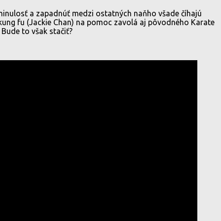
 minulosť a zapadnúť medzi ostatných naňho všade číhajú
eľ kung fu (Jackie Chan) na pomoc zavolá aj pôvodného Karate
 Bude to však stačiť?