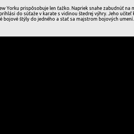
New Yorku prispôsobuje len ťažko. Napriek snahe zabudnúť na
rihlási do súťaže v karate s vidinou štedrej výhry. Jeho učit
šné bojové štýly do jedného a stať sa majstrom bojových umení.