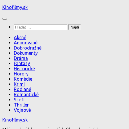
Preskočiť
Kinofilmy.sk
na
obsah
Hľadať:
Akčné
Animované
Dobrodružné
Dokumenty
Dráma
Fantasy
Historické
Horory
Komédie
Krimi
Rodinné
Romantické
Sci-fi
Thriller
Vojnové
Kinofilmy.sk