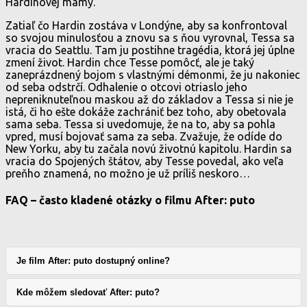
Hardinovej mamy.
Zatiaľ čo Hardin zostáva v Londýne, aby sa konfrontoval
so svojou minulosťou a znovu sa s ňou vyrovnal, Tessa sa
vracia do Seattlu. Tam ju postihne tragédia, ktorá jej úplne
zmení život. Hardin chce Tesse pomôcť, ale je taký
zaneprázdnený bojom s vlastnými démonmi, že ju nakoniec
od seba odstrčí. Odhalenie o otcovi otriaslo jeho
nepreniknuteľnou maskou až do základov a Tessa si nie je
istá, či ho ešte dokáže zachrániť bez toho, aby obetovala
sama seba. Tessa si uvedomuje, že na to, aby sa pohla
vpred, musí bojovať sama za seba. Zvažuje, že odíde do
New Yorku, aby tu začala novú životnú kapitolu. Hardin sa
vracia do Spojených štátov, aby Tesse povedal, ako veľa
preňho znamená, no možno je už príliš neskoro…
FAQ – často kladené otázky o filmu After: puto
Je film After: puto dostupný online?
Kde môžem sledovať After: puto?