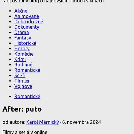
Môj osobný blog o najnovších filmoch v kinách.
Akčné
Animované
Dobrodružné
Dokumenty
Dráma
Fantasy
Historické
Horory
Komédie
Krimi
Rodinné
Romantické
Sci-fi
Thriller
Vojnové
Romantické
After: puto
od autora:
Karol Márnický
·
6. novembra 2024
Filmy a seriály online