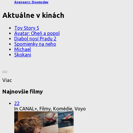
Avengers: Doomsday
Aktuálne v kinách
Toy Story 5
Avatar: Oheň a popol
Diabol nosí Pradu 2
Spomienky na neho
Michael
Skokani
Viac
Najnovšie filmy
22
In CANAL+, Filmy, Komédie, Voyo