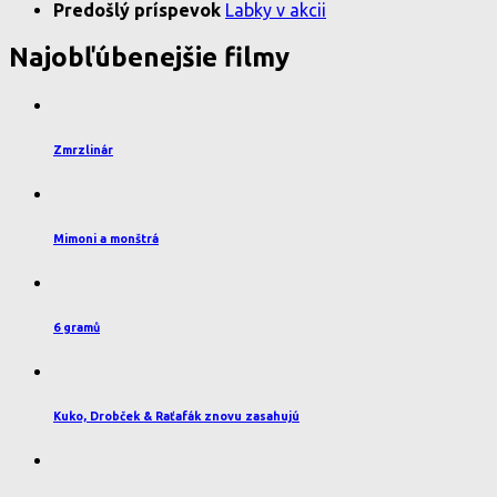
Predošlý príspevok
Labky v akcii
Najobľúbenejšie filmy
Zmrzlinár
Mimoni a monštrá
6 gramů
Kuko, Drobček & Raťafák znovu zasahujú