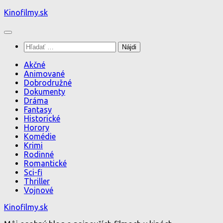
Preskočiť
Kinofilmy.sk
na
obsah
Hľadať:
Akčné
Animované
Dobrodružné
Dokumenty
Dráma
Fantasy
Historické
Horory
Komédie
Krimi
Rodinné
Romantické
Sci-fi
Thriller
Vojnové
Kinofilmy.sk