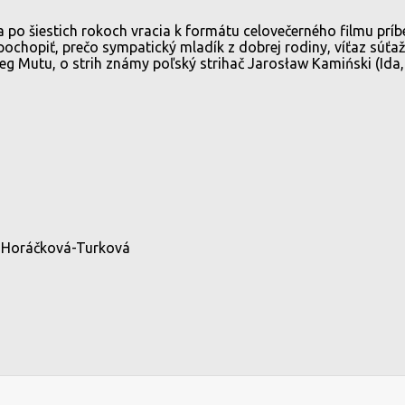
 po šiestich rokoch vracia k formátu celovečerného filmu príb
pochopiť, prečo sympatický mladík z dobrej rodiny, víťaz súťaž
leg Mutu, o strih známy poľský strihač Jarosław Kamiński (Ida
e Horáčková-Turková