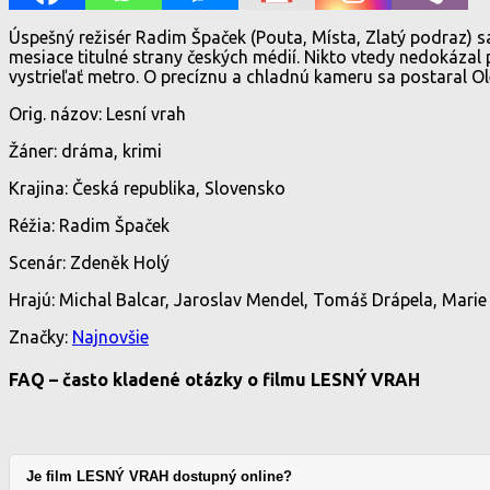
Úspešný režisér Radim Špaček (Pouta, Místa, Zlatý podraz) sa
mesiace titulné strany českých médií. Nikto vtedy nedokázal 
vystrieľať metro. O precíznu a chladnú kameru sa postaral O
Orig. názov: Lesní vrah
Žáner: dráma, krimi
Krajina: Česká republika, Slovensko
Réžia: Radim Špaček
Scenár: Zdeněk Holý
Hrajú: Michal Balcar, Jaroslav Mendel, Tomáš Drápela, Mari
Značky:
Najnovšie
FAQ – často kladené otázky o filmu LESNÝ VRAH
Je film LESNÝ VRAH dostupný online?