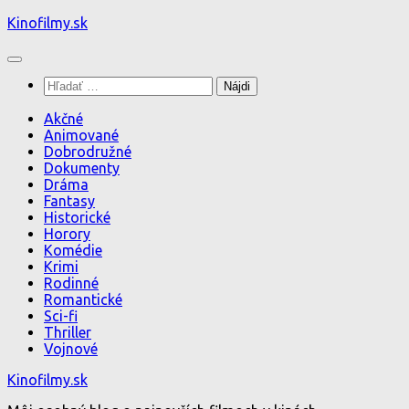
Preskočiť
Kinofilmy.sk
na
obsah
Hľadať:
Akčné
Animované
Dobrodružné
Dokumenty
Dráma
Fantasy
Historické
Horory
Komédie
Krimi
Rodinné
Romantické
Sci-fi
Thriller
Vojnové
Kinofilmy.sk