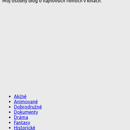
Môj osobný blog o najnovších filmoch v kinách.
Akčné
Animované
Dobrodružné
Dokumenty
Dráma
Fantasy
Historické