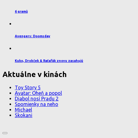
6 gramů
Avengers: Doomsday
Kuko, Drobček & Raťafák znovu zasahujú
Aktuálne v kinách
Toy Story 5
Avatar: Oheň a popol
Diabol nosí Pradu 2
Spomienky na neho
Michael
Skokani