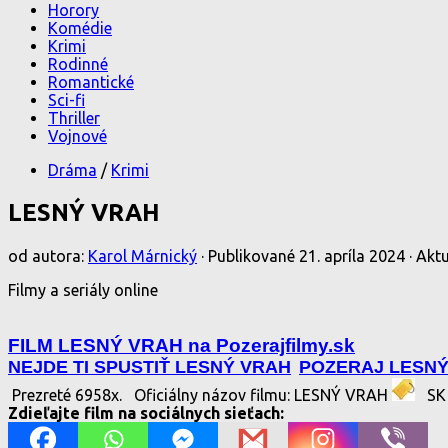
Horory
Komédie
Krimi
Rodinné
Romantické
Sci-fi
Thriller
Vojnové
Dráma
/
Krimi
LESNÝ VRAH
od autora:
Karol Márnický
· Publikované
21. apríla 2024
· Akt
Filmy a seriály online
FILM LESNÝ VRAH na Pozerajfilmy.sk
NEJDE TI SPUSTIŤ LESNÝ VRAH
POZERAJ LESNÝ
Prezreté 6958x.
Oficiálny názov filmu: LESNÝ VRAH
SK 
Zdieľajte film na sociálnych sieťach: