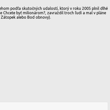
ehom podľa skutočných udalostí, ktorý v roku 2005 plnil dlhé
e Chcete byť milionárom?, zavraždil troch ľudí a mal v pláne
, Zátopek alebo Bod obnovy).