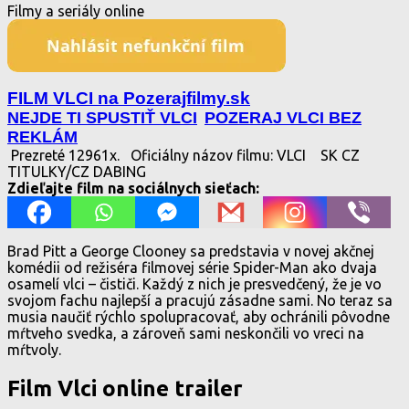
Filmy a seriály online
FILM VLCI na Pozerajfilmy.sk
NEJDE TI SPUSTIŤ VLCI
POZERAJ VLCI BEZ
REKLÁM
Prezreté 12961x.
Oficiálny názov filmu: VLCI
SK CZ
TITULKY/CZ DABING
Zdieľajte film na sociálnych sieťach:
Brad Pitt a George Clooney sa predstavia v novej akčnej
komédii od režiséra filmovej série Spider-Man ako dvaja
osamelí vlci – čističi. Každý z nich je presvedčený, že je vo
svojom fachu najlepší a pracujú zásadne sami. No teraz sa
musia naučiť rýchlo spolupracovať, aby ochránili pôvodne
mŕtveho svedka, a zároveň sami neskončili vo vreci na
mŕtvoly.
Film Vlci online trailer