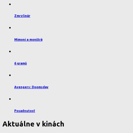
Zmrzlinár
Mimoni a monštrá
6 gramů
Avengers: Doomsday
Posadnutosť
Aktuálne v kinách