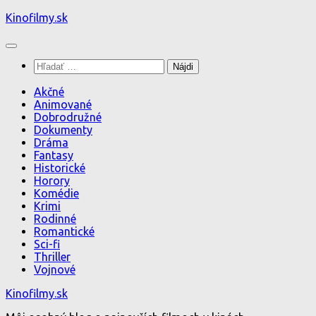
Preskočiť
Kinofilmy.sk
na
obsah
Hľadať:
Akčné
Animované
Dobrodružné
Dokumenty
Dráma
Fantasy
Historické
Horory
Komédie
Krimi
Rodinné
Romantické
Sci-fi
Thriller
Vojnové
Kinofilmy.sk