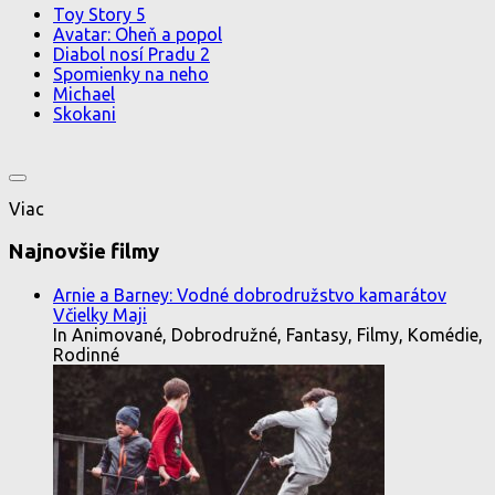
Toy Story 5
Avatar: Oheň a popol
Diabol nosí Pradu 2
Spomienky na neho
Michael
Skokani
Viac
Najnovšie filmy
Arnie a Barney: Vodné dobrodružstvo kamarátov
Včielky Maji
In Animované, Dobrodružné, Fantasy, Filmy, Komédie,
Rodinné