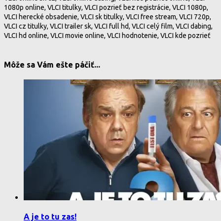
1080p online, VLCI titulky, VLCI pozrieť bez registrácie, VLCI 1080p,
VLCI herecké obsadenie, VLCI sk titulky, VLCI free stream, VLCI 720p,
VLCI cz titulky, VLCI trailer sk, VLCI full hd, VLCI celý film, VLCI dabing,
VLCI hd online, VLCI movie online, VLCI hodnotenie, VLCI kde pozrieť
Môže sa Vám ešte páčiť...
A je to tu zas!