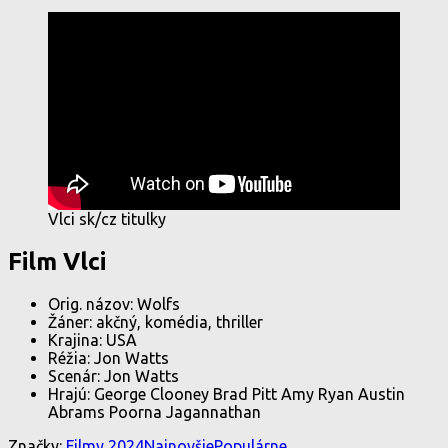
Vlci sk/cz titulky
Film Vlci
Orig. názov: Wolfs
Žáner: akčný, komédia, thriller
Krajina: USA
Réžia: Jon Watts
Scenár: Jon Watts
Hrajú: George Clooney Brad Pitt Amy Ryan Austin
Abrams Poorna Jagannathan
Značky:
Filmy 2024
Najnovšie
Populárne