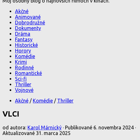
Môj osobný blog o najnovších filmoch v kinách.
Akčné
Animované
Dobrodružné
Dokumenty
Dráma
Fantasy
Historické
Horory
Komédie
Krimi
Rodinné
Romantické
Sci-fi
Thriller
Vojnové
Akčné
/
Komédie
/
Thriller
VLCI
od autora:
Karol Márnický
· Publikované
6. novembra 2024
·
Aktualizované
31. marca 2025