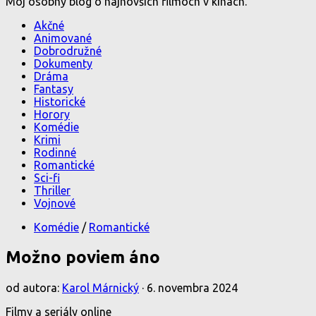
Môj osobný blog o najnovších filmoch v kinách.
Akčné
Animované
Dobrodružné
Dokumenty
Dráma
Fantasy
Historické
Horory
Komédie
Krimi
Rodinné
Romantické
Sci-fi
Thriller
Vojnové
Komédie
/
Romantické
Možno poviem áno
od autora:
Karol Márnický
·
6. novembra 2024
Filmy a seriály online