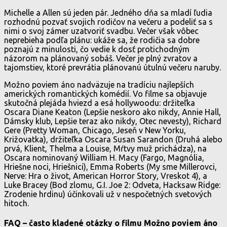
Michelle a Allen sú jeden pár. Jedného dňa sa mladí ľudia
rozhodnú pozvať svojich rodičov na večeru a podeliť sa s
nimi o svoj zámer uzatvoriť svadbu. Večer však vôbec
neprebieha podľa plánu: ukáže sa, že rodičia sa dobre
poznajú z minulosti, čo vedie k dosť protichodným
názorom na plánovaný sobáš. Večer je plný zvratov a
tajomstiev, ktoré prevrátia plánovanú útulnú večeru naruby.
Možno poviem áno nadväzuje na tradíciu najlepších
amerických romantických komédií. Vo filme sa objavuje
skutočná plejáda hviezd a esá hollywoodu: držiteľka
Oscara Diane Keaton (Lepšie neskoro ako nikdy, Annie Hall,
Dámsky klub, Lepšie teraz ako nikdy, Otec nevesty), Richard
Gere (Pretty Woman, Chicago, Jeseň v New Yorku,
Križovatka), držiteľka Oscara Susan Sarandon (Druhá alebo
prvá, Klient, Thelma a Louise, Mŕtvy muž prichádza), na
Oscara nominovaný William H. Macy (Fargo, Magnólia,
Hriešne noci, Hriešnici), Emma Roberts (My sme Millerovci,
Nerve: Hra o život, American Horror Story, Vreskot 4), a
Luke Bracey (Bod zlomu, G.I. Joe 2: Odveta, Hacksaw Ridge:
Zrodenie hrdinu) účinkovali už v nespočetných svetových
hitoch.
FAQ – často kladené otázky o filmu Možno poviem áno