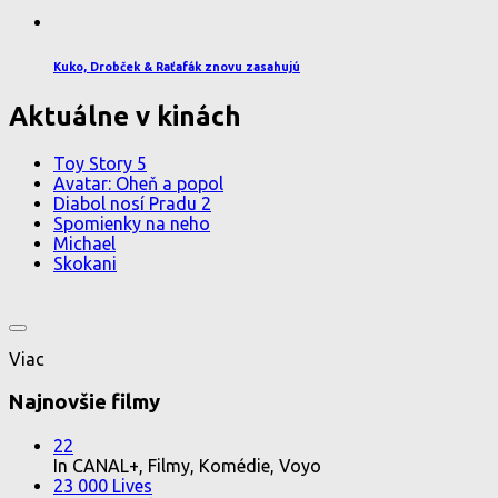
Kuko, Drobček & Raťafák znovu zasahujú
Aktuálne v kinách
Toy Story 5
Avatar: Oheň a popol
Diabol nosí Pradu 2
Spomienky na neho
Michael
Skokani
Viac
Najnovšie filmy
22
In CANAL+, Filmy, Komédie, Voyo
23 000 Lives