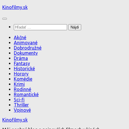
Preskočiť
Kinofilmy.sk
na
obsah
Hľadať:
Akčné
Animované
Dobrodružné
Dokumenty
Dráma
Fantasy
Historické
Horory
Komédie
Krimi
Rodinné
Romantické
Sci-fi
Thriller
Vojnové
Kinofilmy.sk