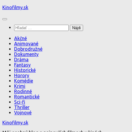
Preskočiť
Kinofilmy.sk
na
obsah
Hľadať:
Akčné
Animované
Dobrodružné
Dokumenty
Dráma
Fantasy
Historické
Horory
Komédie
Krimi
Rodinné
Romantické
Sci-fi
Thriller
Vojnové
Kinofilmy.sk