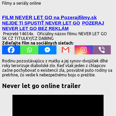
Filmy a seriály online
FILM NEVER LET GO na Pozerajfilmy.sk
NEJDE TI SPUSTIŤ NEVER LET GO
POZERAJ
NEVER LET GO BEZ REKLÁM
Prezreté 14654x.
Oficiálny názov filmu: NEVER LET GO
SK CZ TITULKY/CZ DABING
Zdieľajte film na sociálnych sieťach:
Rodinu pozostávajúcu z matky a jej synov-dvojičiek dlhé
roky terorizuje diabolské zlo. Keď však jeden z chlapcov
začne pochybovať o existencii zla, posvätné puto rodiny sa
pretrhne, čo vedie k nebezpečnému boju o prežitie.
Never let go online trailer