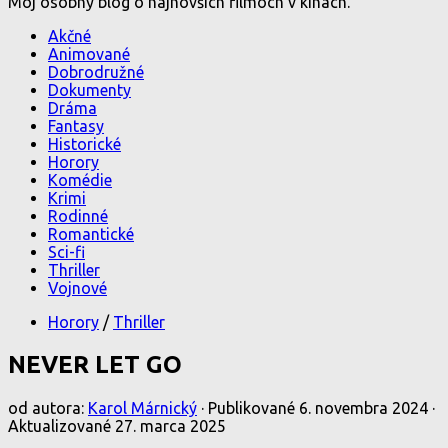
Môj osobný blog o najnovších filmoch v kinách.
Akčné
Animované
Dobrodružné
Dokumenty
Dráma
Fantasy
Historické
Horory
Komédie
Krimi
Rodinné
Romantické
Sci-fi
Thriller
Vojnové
Horory
/
Thriller
NEVER LET GO
od autora:
Karol Márnický
· Publikované
6. novembra 2024
·
Aktualizované
27. marca 2025