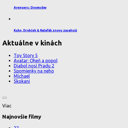
Avengers: Doomsday
Kuko, Drobček & Raťafák znovu zasahujú
Aktuálne v kinách
Toy Story 5
Avatar: Oheň a popol
Diabol nosí Pradu 2
Spomienky na neho
Michael
Skokani
Viac
Najnovšie filmy
22