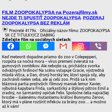
FILM ZOOPOKALYPSA na Pozerajfilmy.sk
NEJDE TI SPUSTIŤ ZOOPOKALYPSA
POZERAJ
ZOOPOKALYPSA BEZ REKLÁM
Prezreté 4179x.
Oficiálny názov filmu: ZOOPOKALYPSA
SK CZ TITULKY/CZ DABING
Zdieľajte film na sociálnych sieťach:
Keď meteorit dopadne priamo do zoo v Colepepperi,
rozpúta sa nočná mora – vírus premení zvieratá na
gumových zombíkov. Ale nebojte sa, prichádza svorka
odvážnych hrdinov! Na scénu vstupuje Gracie, výstredná
mladá vlčica, a Dan, drsný horský lev, ktorí spoja sily, aby
zachránili nielen seba, ale aj celú zoo. Pridá sa k nim
bláznivá partia preživších: filmový maniak lemur Xavier,
výbušná kapybara Frida, sarkastický a štýlový pštros Emil a
zradný, no šarmantný opičiak Felix. Spoločne čelia najväčšej
hrozbe – šialenému mutantiemu kráľovi Bunnymu Zerovi,
ktorý má v pláne rozšíriť infekciu za brány zoo… a možno
až k vám!