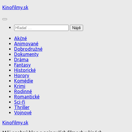
Preskočiť
Kinofilmy.sk
na
obsah
Hľadať:
Akčné
Animované
Dobrodružné
Dokumenty
Dráma
Fantasy
Historické
Horory
Komédie
Krimi
Rodinné
Romantické
Sci-fi
Thriller
Vojnové
Kinofilmy.sk