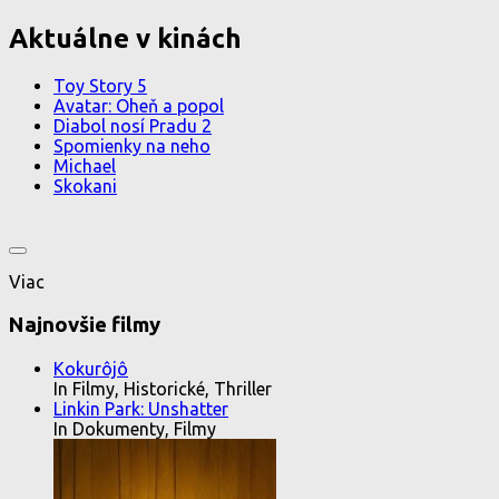
Aktuálne v kinách
Toy Story 5
Avatar: Oheň a popol
Diabol nosí Pradu 2
Spomienky na neho
Michael
Skokani
Viac
Najnovšie filmy
Kokurôjô
In Filmy, Historické, Thriller
Linkin Park: Unshatter
In Dokumenty, Filmy