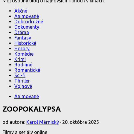
Môj osobný blog o najnovších filmoch v kinách.
Akčné
Animované
Dobrodružné
Dokumenty
Dráma
Fantasy
Historické
Horory
Komédie
Krimi
Rodinné
Romantické
Sci-fi
Thriller
Vojnové
Animované
ZOOPOKALYPSA
od autora:
Karol Márnický
·
20. októbra 2025
Filmy a seriály online