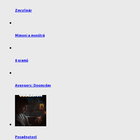
Zmrzlinár
Mimoni a monštrá
6 gramů
Avengers: Doomsday
Posadnutosť