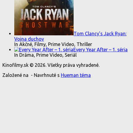
Tom Clancy’s Jack Ryan:
Vojna duchov
In Akčné, Filmy, Prime Video, Thriller
Every Year After – 1. séria
In Dráma, Prime Video, Seriál
Kinofilmy.sk © 2026. Všetky práva vyhradené.
Založené na
- Navrhnuté s
Hueman téma