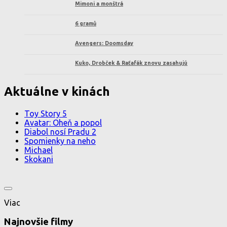
Mimoni a monštrá
6 gramů
Avengers: Doomsday
Kuko, Drobček & Raťafák znovu zasahujú
Aktuálne v kinách
Toy Story 5
Avatar: Oheň a popol
Diabol nosí Pradu 2
Spomienky na neho
Michael
Skokani
Viac
Najnovšie filmy