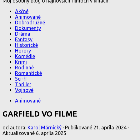
Môj osobný blog o najnovších filmoch v kinách.
Akčné
Animované
Dobrodružné
Dokumenty
Dráma
Fantasy
Historické
Horory
Komédie
Krimi
Rodinné
Romantické
Sci-fi
Thriller
Vojnové
Animované
GARFIELD VO FILME
od autora:
Karol Márnický
· Publikované
21. apríla 2024
·
Aktualizované
6. apríla 2025