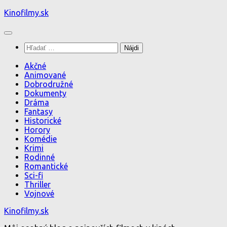
Preskočiť
Kinofilmy.sk
na
obsah
Hľadať:
Akčné
Animované
Dobrodružné
Dokumenty
Dráma
Fantasy
Historické
Horory
Komédie
Krimi
Rodinné
Romantické
Sci-fi
Thriller
Vojnové
Kinofilmy.sk