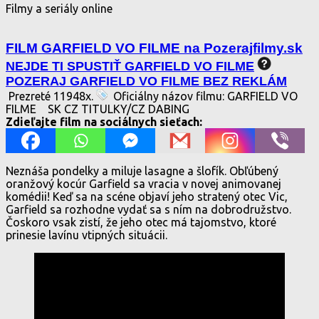
Filmy a seriály online
FILM GARFIELD VO FILME na Pozerajfilmy.sk
NEJDE TI SPUSTIŤ GARFIELD VO FILME
POZERAJ GARFIELD VO FILME BEZ REKLÁM
Prezreté 11948x.
Oficiálny názov filmu: GARFIELD VO
FILME
SK CZ TITULKY/CZ DABING
Zdieľajte film na sociálnych sieťach:
Neznáša pondelky a miluje lasagne a šlofík. Obľúbený
oranžový kocúr Garfield sa vracia v novej animovanej
komédii! Keď sa na scéne objaví jeho stratený otec Vic,
Garfield sa rozhodne vydať sa s ním na dobrodružstvo.
Čoskoro vsak zistí, že jeho otec má tajomstvo, ktoré
prinesie lavínu vtipných situácii.