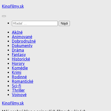
Preskočiť
Kinofilmy.sk
na
obsah
Hľadať:
Akčné
Animované
Dobrodružné
Dokumenty
Dráma
Fantasy
Historické
Horory
Komédie
Krimi
Rodinné
Romantické
Sci-fi
Thriller
Vojnové
Kinofilmy.sk