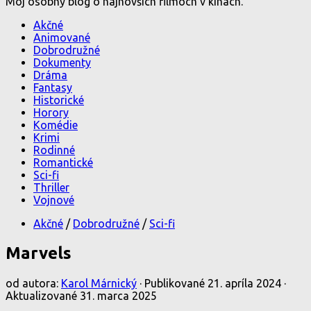
Môj osobný blog o najnovších filmoch v kinách.
Akčné
Animované
Dobrodružné
Dokumenty
Dráma
Fantasy
Historické
Horory
Komédie
Krimi
Rodinné
Romantické
Sci-fi
Thriller
Vojnové
Akčné
/
Dobrodružné
/
Sci-fi
Marvels
od autora:
Karol Márnický
· Publikované
21. apríla 2024
·
Aktualizované
31. marca 2025