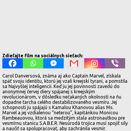
Zdieľajte film na sociálnych sieťach:
Carol Danversová, známa aj ako Captain Marvel, získala
späť svoju identitu, ktorú jej vzali kreejskí tyrani, a pomstila
sa Najvyššej inteligencii. Keď ju jej povinnosti zavedú do
anonymnej červej diery spájanej s kreejským
revolucionárom, v dôsledku nečakaných okolností na ňu
dopadne ťarcha celého destabilizovaného vesmíru. Jej
schopnosti ju spájajú s Kamalou Khanovou alias Ms.
Marvel a jej vzdialenou “neterou”, kapitánkou Monicou
Rambeauovou, ktorá sa medzitým stala astronautkou pre
vesmírnu stanicu S.A.B.E.R. Nesúrodá trojica musí spojiť sily
a naučiť sa spolupracovať, aby zachránila vesmír.