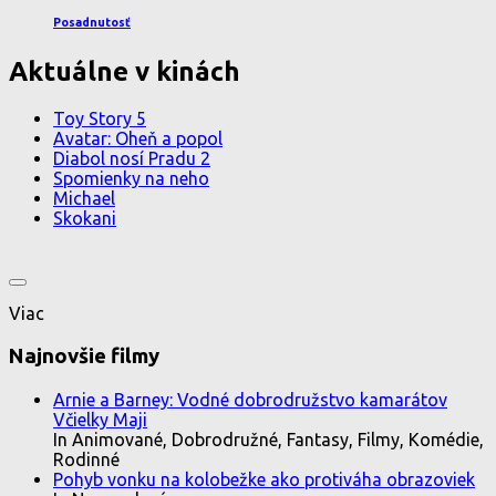
Posadnutosť
Aktuálne v kinách
Toy Story 5
Avatar: Oheň a popol
Diabol nosí Pradu 2
Spomienky na neho
Michael
Skokani
Viac
Najnovšie filmy
Arnie a Barney: Vodné dobrodružstvo kamarátov
Včielky Maji
In Animované, Dobrodružné, Fantasy, Filmy, Komédie,
Rodinné
Pohyb vonku na kolobežke ako protiváha obrazoviek