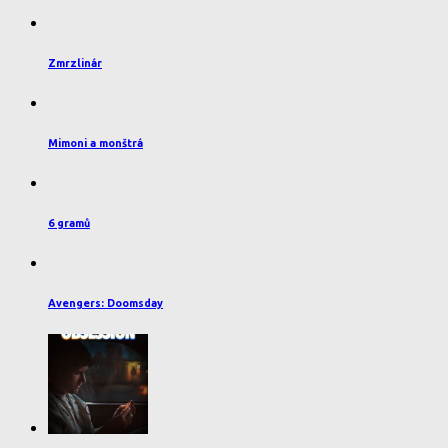
Zmrzlinár
Mimoni a monštrá
6 gramů
Avengers: Doomsday